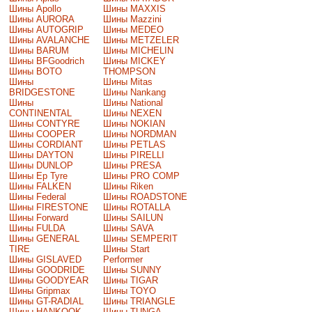
Шины Apollo
Шины MAXXIS
Шины AURORA
Шины Mazzini
Шины AUTOGRIP
Шины MEDEO
Шины AVALANCHE
Шины METZELER
Шины BARUM
Шины MICHELIN
Шины BFGoodrich
Шины MICKEY
Шины BOTO
THOMPSON
Шины
Шины Mitas
BRIDGESTONE
Шины Nankang
Шины
Шины National
CONTINENTAL
Шины NEXEN
Шины CONTYRE
Шины NOKIAN
Шины COOPER
Шины NORDMAN
Шины CORDIANT
Шины PETLAS
Шины DAYTON
Шины PIRELLI
Шины DUNLOP
Шины PRESA
Шины Ep Tyre
Шины PRO COMP
Шины FALKEN
Шины Riken
Шины Federal
Шины ROADSTONE
Шины FIRESTONE
Шины ROTALLA
Шины Forward
Шины SAILUN
Шины FULDA
Шины SAVA
Шины GENERAL
Шины SEMPERIT
TIRE
Шины Start
Шины GISLAVED
Performer
Шины GOODRIDE
Шины SUNNY
Шины GOODYEAR
Шины TIGAR
Шины Gripmax
Шины TOYO
Шины GT-RADIAL
Шины TRIANGLE
Шины HANKOOK
Шины TUNGA