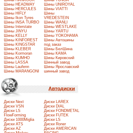
Шины HEADWAY
Шины UNIROYAL
Шины HERCULES
Шины VIATTI
Шины HIFLY
Шины
Шины Ikon Tyres
VREDESTEIN
Шины INSA TURBO
Шины WANLI
Шины Interstate
Шины WESTLAKE
Шины JINYU
Шины YARTU
Шины KELLY
Шины YOKOHAMA
Шины KINFOREST
Шины Автошины
Шины KINGSTAR
под заказ
Шины KLEBER
Шины БелШина
Шины Kormoran
Шины КАМА
Шины KUMHO
Шины Кировский
Шины LASSA
Шинный завод
Шины Laufenn
Шины Ярославский
Шины MARANGONI
шинный завод
Автодиски
Диски Next
Диски LAREX
Диски VSN
Диски DIAL
Диски LS
Диски FONDMETAL
FlowForming
Диски FUTEK
Диски 1000Miglia
Диски LS
Диски ATS
Диски Roner
Диски AZ
Диски AMERICAN
Диски Mickey
RACING