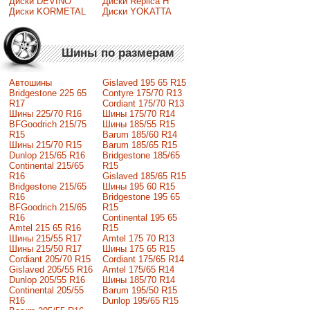
Диски DEVINO
Диски Replica H
Диски KORMETAL
Диски YOKATTA
Шины по размерам
Автошины
Gislaved 195 65 R15
Bridgestone 225 65
Contyre 175/70 R13
R17
Cordiant 175/70 R13
Шины 225/70 R16
Шины 175/70 R14
BFGoodrich 215/75
Шины 185/55 R15
R15
Barum 185/60 R14
Шины 215/70 R15
Barum 185/65 R15
Dunlop 215/65 R16
Bridgestone 185/65
Continental 215/65
R15
R16
Gislaved 185/65 R15
Bridgestone 215/65
Шины 195 60 R15
R16
Bridgestone 195 65
BFGoodrich 215/65
R15
R16
Continental 195 65
Amtel 215 65 R16
R15
Шины 215/55 R17
Amtel 175 70 R13
Шины 215/50 R17
Шины 175 65 R15
Сordiant 205/70 R15
Cordiant 175/65 R14
Gislaved 205/55 R16
Amtel 175/65 R14
Dunlop 205/55 R16
Шины 185/70 R14
Continental 205/55
Barum 195/50 R15
R16
Dunlop 195/65 R15