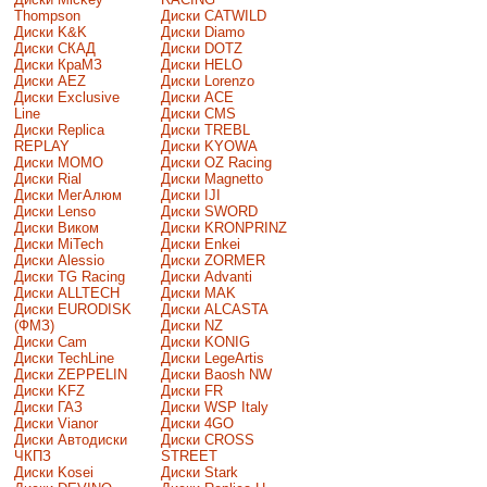
Thompson
Диски CATWILD
Диски K&K
Диски Diamo
Диски СКАД
Диски DOTZ
Диски КраМЗ
Диски HELO
Диски AEZ
Диски Lorenzo
Диски Exclusive
Диски ACE
Line
Диски CMS
Диски Replica
Диски TREBL
REPLAY
Диски KYOWA
Диски MOMO
Диски OZ Racing
Диски Rial
Диски Magnetto
Диски МегАлюм
Диски IJI
Диски Lenso
Диски SWORD
Диски Виком
Диски KRONPRINZ
Диски MiTech
Диски Enkei
Диски Alessio
Диски ZORMER
Диски TG Racing
Диски Advanti
Диски ALLTECH
Диски MAK
Диски EURODISK
Диски ALCASTA
(ФМЗ)
Диски NZ
Диски Cam
Диски KONIG
Диски TechLine
Диски LegeArtis
Диски ZEPPELIN
Диски Baosh NW
Диски KFZ
Диски FR
Диски ГАЗ
Диски WSP Italy
Диски Vianor
Диски 4GO
Диски Автодиски
Диски CROSS
ЧКПЗ
STREET
Диски Kosei
Диски Stark