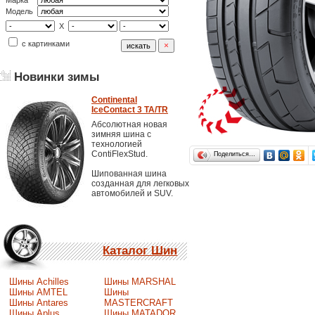
Марка
Модель
X
с картинками
Новинки зимы
Continental
IceContact 3 TA/TR
Абсолютная новая
зимняя шина с
технологией
ContiFlexStud.
Поделиться…
Шипованная шина
созданная для легковых
автомобилей и SUV.
Каталог Шин
Шины Achilles
Шины MARSHAL
Шины AMTEL
Шины
Шины Antares
MASTERCRAFT
Шины Aplus
Шины MATADOR