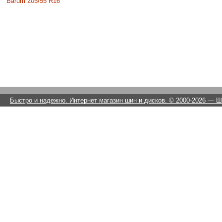
Barum 205/55 R16
Быстро и надежно. Интернет магазин шин и дисков. © 2000-2026
— Ши