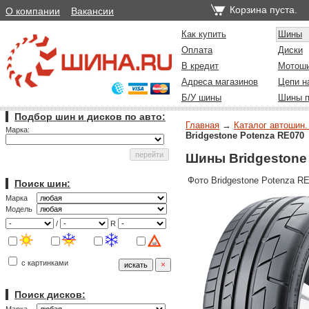
Корзина пуста.
О компании
Вакансии
Как купить
Шины
Оплата
Диски
В кредит
Мотош
Адреса магазинов
Цепи н
Б/У шины
Шины п
Подбор шин и дисков по авто:
Главная
→
Каталог автошин.
Марка:
Bridgestone Potenza RE070
Шины Bridgestone
Фото Bridgestone Potenza RE
Поиск шин:
Марка
Модель
/
R
с картинками
Поиск дисков: