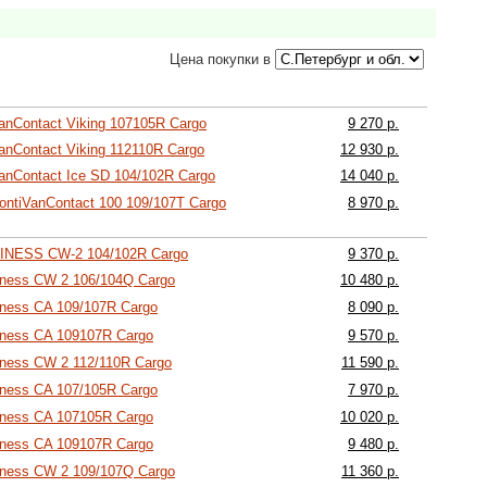
Цена покупки в
VanContact Viking 107105R Cargo
9 270 р.
VanContact Viking 112110R Cargo
12 930 р.
VanContact Ice SD 104/102R Cargo
14 040 р.
ContiVanContact 100 109/107T Cargo
8 970 р.
SINESS CW-2 104/102R Cargo
9 370 р.
iness CW 2 106/104Q Cargo
10 480 р.
iness CA 109/107R Cargo
8 090 р.
iness CA 109107R Cargo
9 570 р.
iness CW 2 112/110R Cargo
11 590 р.
iness CA 107/105R Cargo
7 970 р.
iness CA 107105R Cargo
10 020 р.
iness CA 109107R Cargo
9 480 р.
iness CW 2 109/107Q Cargo
11 360 р.