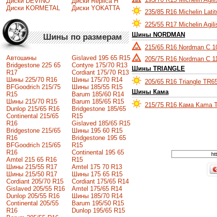
Диски DEVINO
Диски Replica H
Диски KORMETAL
Диски YOKATTA
235/85 R16 Michelin Lati
225/55 R17 Michelin Agil
Шины NORDMAN
Шины по размерам
215/65 R16 Nordman C 1
Автошины
Gislaved 195 65 R15
205/75 R16 Nordman C 1
Bridgestone 225 65
Contyre 175/70 R13
Шины TRIANGLE
R17
Cordiant 175/70 R13
Шины 225/70 R16
Шины 175/70 R14
205/65 R16 Triangle TR6
BFGoodrich 215/75
Шины 185/55 R15
Шины Кама
R15
Barum 185/60 R14
Шины 215/70 R15
Barum 185/65 R15
215/75 R16 Кама Kama T
Dunlop 215/65 R16
Bridgestone 185/65
Continental 215/65
R15
R16
Gislaved 185/65 R15
Bridgestone 215/65
Шины 195 60 R15
R16
Bridgestone 195 65
BFGoodrich 215/65
R15
R16
Continental 195 65
Amtel 215 65 R16
R15
Шины 215/55 R17
Amtel 175 70 R13
Шины 215/50 R17
Шины 175 65 R15
Сordiant 205/70 R15
Cordiant 175/65 R14
Gislaved 205/55 R16
Amtel 175/65 R14
Dunlop 205/55 R16
Шины 185/70 R14
Continental 205/55
Barum 195/50 R15
R16
Dunlop 195/65 R15