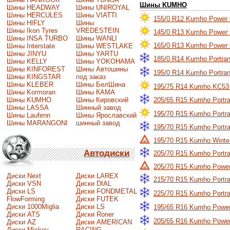
Шины KUMHO
Шины HEADWAY
Шины UNIROYAL
Шины HERCULES
Шины VIATTI
155/0 R12 Kumho Power 
Шины HIFLY
Шины
Шины Ikon Tyres
VREDESTEIN
145/0 R13 Kumho Power 
Шины INSA TURBO
Шины WANLI
165/0 R13 Kumho Power 
Шины Interstate
Шины WESTLAKE
Шины JINYU
Шины YARTU
185/0 R14 Kumho Portra
Шины KELLY
Шины YOKOHAMA
Шины KINFOREST
Шины Автошины
195/0 R14 Kumho Portra
Шины KINGSTAR
под заказ
Шины KLEBER
Шины БелШина
195/75 R14 Kumho KC53
Шины Kormoran
Шины КАМА
Шины KUMHO
Шины Кировский
205/65 R15 Kumho Portr
Шины LASSA
Шинный завод
195/70 R15 Kumho Portr
Шины Laufenn
Шины Ярославский
Шины MARANGONI
шинный завод
195/70 R15 Kumho Portr
195/70 R15 Kumho Winte
Автодиски
205/70 R15 Kumho Portr
205/70 R15 Kumho Power
Диски Next
Диски LAREX
215/70 R15 Kumho Portr
Диски VSN
Диски DIAL
Диски LS
Диски FONDMETAL
225/70 R15 Kumho Portr
FlowForming
Диски FUTEK
Диски 1000Miglia
Диски LS
195/65 R16 Kumho Power
Диски ATS
Диски Roner
205/65 R16 Kumho Power
Диски AZ
Диски AMERICAN
Диски Mickey
RACING