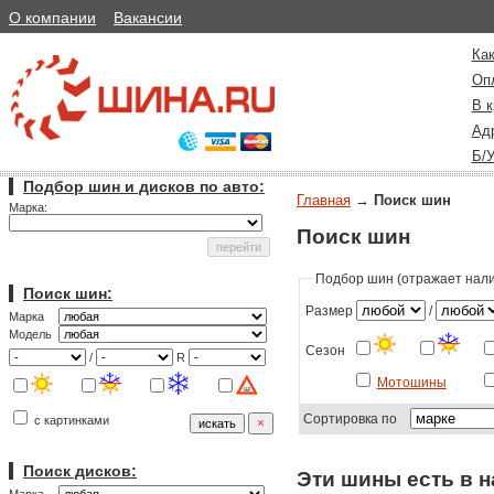
О компании
Вакансии
Как
Оп
В к
Ад
Б/
Подбор шин и дисков по авто:
Главная
→
Поиск шин
Марка:
Поиск шин
Подбор шин (отражает налич
Поиск шин:
Размер
/
Марка
Модель
Сезон
/
R
Мотошины
Сортировка по
с картинками
Поиск дисков:
Эти шины есть в н