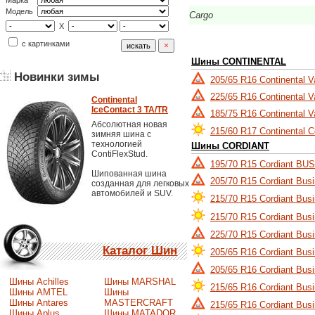
Марка
Модель
Cargo
X
с картинками
Шины CONTINENTAL
Новинки зимы
205/65 R16 Continental 
225/65 R16 Continental 
Continental
IceContact 3 TA/TR
185/75 R16 Continental 
Абсолютная новая
215/60 R17 Continental 
зимняя шина с
технологией
Шины CORDIANT
ContiFlexStud.
195/70 R15 Cordiant BU
Шипованная шина
205/70 R15 Cordiant Bus
созданная для легковых
автомобилей и SUV.
215/70 R15 Cordiant Bus
215/70 R15 Cordiant Bus
225/70 R15 Cordiant Bus
Каталог Шин
205/65 R16 Cordiant Bus
205/65 R16 Cordiant Bus
Шины Achilles
Шины MARSHAL
215/65 R16 Cordiant Bus
Шины AMTEL
Шины
Шины Antares
MASTERCRAFT
215/65 R16 Cordiant Bus
Шины Aplus
Шины MATADOR