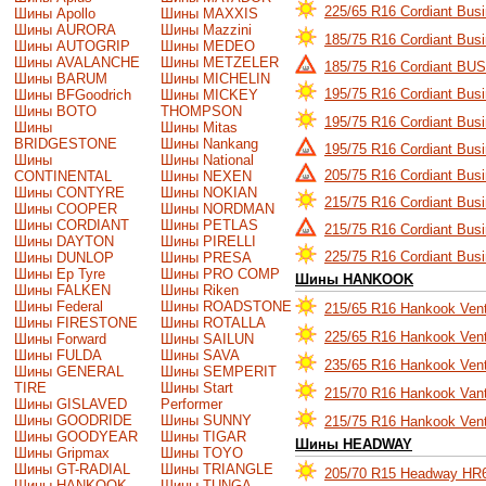
225/65 R16 Cordiant Bus
Шины Apollo
Шины MAXXIS
Шины AURORA
Шины Mazzini
185/75 R16 Cordiant Bus
Шины AUTOGRIP
Шины MEDEO
Шины AVALANCHE
Шины METZELER
185/75 R16 Cordiant BU
Шины BARUM
Шины MICHELIN
195/75 R16 Cordiant Bus
Шины BFGoodrich
Шины MICKEY
Шины BOTO
THOMPSON
195/75 R16 Cordiant Bus
Шины
Шины Mitas
BRIDGESTONE
Шины Nankang
195/75 R16 Cordiant Bus
Шины
Шины National
205/75 R16 Cordiant Bus
CONTINENTAL
Шины NEXEN
Шины CONTYRE
Шины NOKIAN
215/75 R16 Cordiant Bus
Шины COOPER
Шины NORDMAN
Шины CORDIANT
Шины PETLAS
215/75 R16 Cordiant Bus
Шины DAYTON
Шины PIRELLI
225/75 R16 Cordiant Bus
Шины DUNLOP
Шины PRESA
Шины Ep Tyre
Шины PRO COMP
Шины HANKOOK
Шины FALKEN
Шины Riken
Шины Federal
Шины ROADSTONE
215/65 R16 Hankook Ven
Шины FIRESTONE
Шины ROTALLA
225/65 R16 Hankook Ven
Шины Forward
Шины SAILUN
Шины FULDA
Шины SAVA
235/65 R16 Hankook Ven
Шины GENERAL
Шины SEMPERIT
TIRE
Шины Start
215/70 R16 Hankook Van
Шины GISLAVED
Performer
Шины GOODRIDE
Шины SUNNY
215/75 R16 Hankook Ven
Шины GOODYEAR
Шины TIGAR
Шины HEADWAY
Шины Gripmax
Шины TOYO
Шины GT-RADIAL
Шины TRIANGLE
205/70 R15 Headway HR
Шины HANKOOK
Шины TUNGA