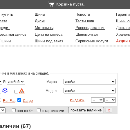
Корзина пуста.
 купить
Шины
Новости
Гаранти
лата
Диски
Тесты шин
Шины о
редит
Мотошины
Распродажа шин
Достав
реса магазинов
Цепи на колёса
Шиномонтаж
Хранен
У шины
Шины под заказ
Сервисные услуги
Акции 
ие в магазинах и на складе)
.
R
Марка
Модель
Индексы
RunFlat
Cargo
кол-во 4+
с картинками
аличии (67)