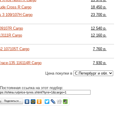
tude Cross R Cargo
18 450 р.
is 3 109/107H Cargo
23 700 р.
09107R Cargo
12 540 р.
13111R Cargo
12 160 р.
52 107105T Cargo
7 760 р.
race-135 116114R Cargo
7 930 р.
Цена покупки в
Постоянная ссылка на этот подбор:
Поделиться…