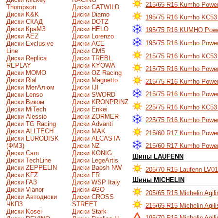
215/65 R16 Kumho Power
Thompson
Диски CATWILD
Диски K&K
Диски Diamo
195/75 R16 Kumho KC53
Диски СКАД
Диски DOTZ
Диски КраМЗ
Диски HELO
195/75 R16 KUMHO Power
Диски AEZ
Диски Lorenzo
195/75 R16 Kumho Power
Диски Exclusive
Диски ACE
Line
Диски CMS
215/75 R16 Kumho KC53 
Диски Replica
Диски TREBL
REPLAY
Диски KYOWA
215/75 R16 Kumho Power
Диски MOMO
Диски OZ Racing
Диски Rial
Диски Magnetto
215/75 R16 Kumho Power
Диски МегАлюм
Диски IJI
215/75 R16 Kumho Power
Диски Lenso
Диски SWORD
Диски Виком
Диски KRONPRINZ
225/75 R16 Kumho KC53
Диски MiTech
Диски Enkei
Диски Alessio
Диски ZORMER
225/75 R16 Kumho Power
Диски TG Racing
Диски Advanti
Диски ALLTECH
Диски MAK
215/60 R17 Kumho Power
Диски EURODISK
Диски ALCASTA
215/60 R17 Kumho Power
(ФМЗ)
Диски NZ
Диски Cam
Диски KONIG
Шины LAUFENN
Диски TechLine
Диски LegeArtis
Диски ZEPPELIN
Диски Baosh NW
205/70 R15 Laufenn LV0
Диски KFZ
Диски FR
Шины MICHELIN
Диски ГАЗ
Диски WSP Italy
Диски Vianor
Диски 4GO
205/65 R15 Michelin Agil
Диски Автодиски
Диски CROSS
ЧКПЗ
STREET
215/65 R15 Michelin Agil
Диски Kosei
Диски Stark
195/70 R15 Michelin Agili