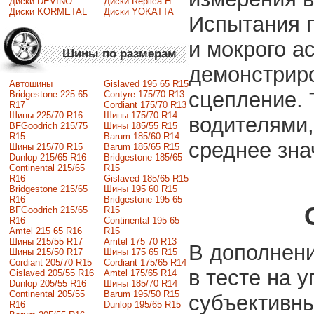
Диски DEVINO
Диски Replica H
Диски KORMETAL
Диски YOKATTA
Испытания п
и мокрого а
Шины по размерам
демонстриро
Автошины
Gislaved 195 65 R15
сцепление. 
Bridgestone 225 65
Contyre 175/70 R13
R17
Cordiant 175/70 R13
Шины 225/70 R16
Шины 175/70 R14
водителями,
BFGoodrich 215/75
Шины 185/55 R15
R15
Barum 185/60 R14
среднее зна
Шины 215/70 R15
Barum 185/65 R15
Dunlop 215/65 R16
Bridgestone 185/65
Continental 215/65
R15
R16
Gislaved 185/65 R15
Bridgestone 215/65
Шины 195 60 R15
R16
Bridgestone 195 65
BFGoodrich 215/65
R15
R16
Continental 195 65
Amtel 215 65 R16
R15
Шины 215/55 R17
Amtel 175 70 R13
В дополнени
Шины 215/50 R17
Шины 175 65 R15
Сordiant 205/70 R15
Cordiant 175/65 R14
в тесте на 
Gislaved 205/55 R16
Amtel 175/65 R14
Dunlop 205/55 R16
Шины 185/70 R14
Continental 205/55
Barum 195/50 R15
субъективны
R16
Dunlop 195/65 R15