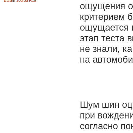
Barum 205/55 R16
ощущения о
критерием б
ощущается ш
этап теста 
не знали, к
на автомоби
Шум шин оц
при вождени
согласно по