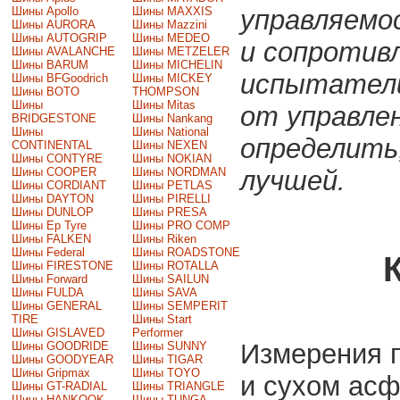
Шины Apollo
Шины MAXXIS
управляемо
Шины AURORA
Шины Mazzini
Шины AUTOGRIP
Шины MEDEO
и сопротивл
Шины AVALANCHE
Шины METZELER
Шины BARUM
Шины MICHELIN
испытатели
Шины BFGoodrich
Шины MICKEY
Шины BOTO
THOMPSON
Шины
Шины Mitas
от управле
BRIDGESTONE
Шины Nankang
Шины
Шины National
определить
CONTINENTAL
Шины NEXEN
Шины CONTYRE
Шины NOKIAN
Шины COOPER
Шины NORDMAN
лучшей.
Шины CORDIANT
Шины PETLAS
Шины DAYTON
Шины PIRELLI
Шины DUNLOP
Шины PRESA
Шины Ep Tyre
Шины PRO COMP
Шины FALKEN
Шины Riken
Шины Federal
Шины ROADSTONE
Шины FIRESTONE
Шины ROTALLA
Шины Forward
Шины SAILUN
Шины FULDA
Шины SAVA
Шины GENERAL
Шины SEMPERIT
TIRE
Шины Start
Шины GISLAVED
Performer
Измерения п
Шины GOODRIDE
Шины SUNNY
Шины GOODYEAR
Шины TIGAR
Шины Gripmax
Шины TOYO
и сухом асф
Шины GT-RADIAL
Шины TRIANGLE
Шины HANKOOK
Шины TUNGA