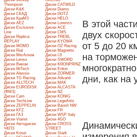
Thompson
Диски CATWILD
Диски K&K
Диски Diamo
Диски СКАД
Диски DOTZ
Диски КраМЗ
Диски HELO
В этой част
Диски AEZ
Диски Lorenzo
Диски Exclusive
Диски ACE
двух скорос
Line
Диски CMS
Диски Replica
Диски TREBL
REPLAY
Диски KYOWA
от 5 до 20 к
Диски MOMO
Диски OZ Racing
Диски Rial
Диски Magnetto
на торможен
Диски МегАлюм
Диски IJI
Диски Lenso
Диски SWORD
Диски Виком
Диски KRONPRINZ
многократно
Диски MiTech
Диски Enkei
Диски Alessio
Диски ZORMER
дни, как на 
Диски TG Racing
Диски Advanti
Диски ALLTECH
Диски MAK
Диски EURODISK
Диски ALCASTA
(ФМЗ)
Диски NZ
Диски Cam
Диски KONIG
Диски TechLine
Диски LegeArtis
Диски ZEPPELIN
Диски Baosh NW
Диски KFZ
Диски FR
Диски ГАЗ
Диски WSP Italy
Диски Vianor
Диски 4GO
Динамическ
Диски Автодиски
Диски CROSS
ЧКПЗ
STREET
Диски Kosei
Диски Stark
измерения в