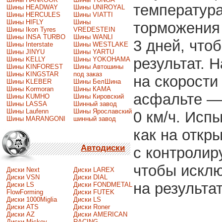
температура
Шины HEADWAY
Шины UNIROYAL
Шины HERCULES
Шины VIATTI
Шины HIFLY
Шины
торможения 
Шины Ikon Tyres
VREDESTEIN
Шины INSA TURBO
Шины WANLI
3 дней, что
Шины Interstate
Шины WESTLAKE
Шины JINYU
Шины YARTU
результат. 
Шины KELLY
Шины YOKOHAMA
Шины KINFOREST
Шины Автошины
Шины KINGSTAR
под заказ
на скорости 
Шины KLEBER
Шины БелШина
Шины Kormoran
Шины КАМА
асфальте — 
Шины KUMHO
Шины Кировский
Шины LASSA
Шинный завод
Шины Laufenn
Шины Ярославский
0 км/ч. Исп
Шины MARANGONI
шинный завод
как на откр
Автодиски
с контролир
чтобы исклю
Диски Next
Диски LAREX
Диски VSN
Диски DIAL
на результат
Диски LS
Диски FONDMETAL
FlowForming
Диски FUTEK
Диски 1000Miglia
Диски LS
Диски ATS
Диски Roner
Диски AZ
Диски AMERICAN
Диски Mickey
RACING