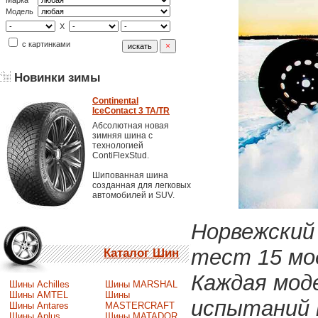
Марка
Модель
X
с картинками
Новинки зимы
Continental
IceContact 3 TA/TR
Абсолютная новая
зимняя шина с
технологией
ContiFlexStud.
Шипованная шина
созданная для легковых
автомобилей и SUV.
Норвежский
тест 15 мо
Каталог Шин
Каждая мод
Шины Achilles
Шины MARSHAL
Шины AMTEL
Шины
испытаний 
Шины Antares
MASTERCRAFT
Шины Aplus
Шины MATADOR