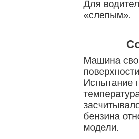
Для водител
«слепым».
С
Машина своб
поверхности 
Испытание п
температура
засчитывало
бензина отн
модели.