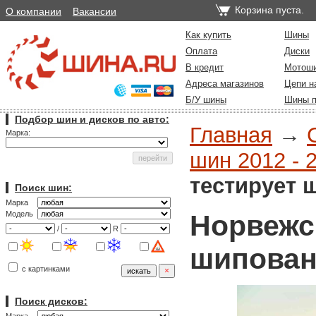
Корзина пуста.
О компании
Вакансии
Как купить
Шины
Оплата
Диски
В кредит
Мотош
Адреса магазинов
Цепи н
Б/У шины
Шины п
Подбор шин и дисков по авто:
Главная
→
Марка:
шин 2012 - 
тестирует
Поиск шин:
Марка
Норвежс
Модель
/
R
шипован
с картинками
Поиск дисков: