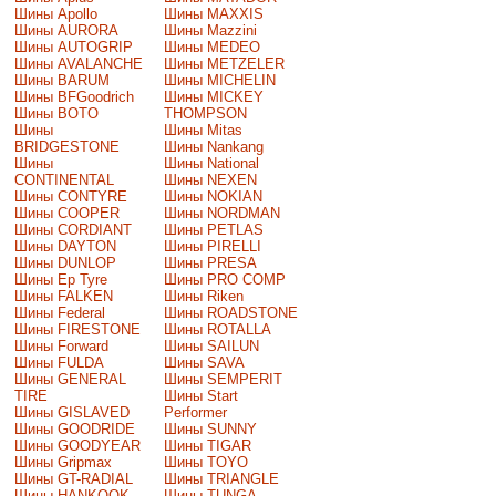
Шины Apollo
Шины MAXXIS
Шины AURORA
Шины Mazzini
Шины AUTOGRIP
Шины MEDEO
Шины AVALANCHE
Шины METZELER
Шины BARUM
Шины MICHELIN
Шины BFGoodrich
Шины MICKEY
Шины BOTO
THOMPSON
Шины
Шины Mitas
BRIDGESTONE
Шины Nankang
Шины
Шины National
CONTINENTAL
Шины NEXEN
Шины CONTYRE
Шины NOKIAN
Шины COOPER
Шины NORDMAN
Шины CORDIANT
Шины PETLAS
Шины DAYTON
Шины PIRELLI
Шины DUNLOP
Шины PRESA
Шины Ep Tyre
Шины PRO COMP
Шины FALKEN
Шины Riken
Шины Federal
Шины ROADSTONE
Шины FIRESTONE
Шины ROTALLA
Шины Forward
Шины SAILUN
Шины FULDA
Шины SAVA
Шины GENERAL
Шины SEMPERIT
TIRE
Шины Start
Шины GISLAVED
Performer
Шины GOODRIDE
Шины SUNNY
Шины GOODYEAR
Шины TIGAR
Шины Gripmax
Шины TOYO
Шины GT-RADIAL
Шины TRIANGLE
Шины HANKOOK
Шины TUNGA