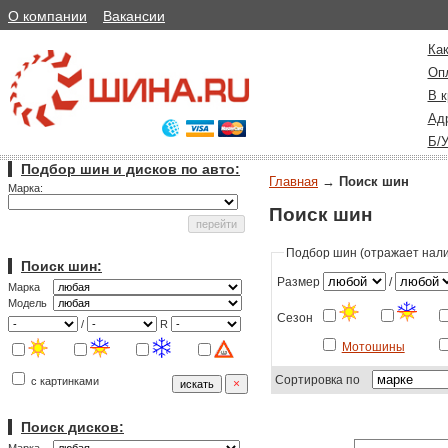
О компании
Вакансии
Как
Оп
В к
Ад
Б/
Подбор шин и дисков по авто:
Главная
→
Поиск шин
Марка:
Поиск шин
Подбор шин (отражает налич
Поиск шин:
Размер
/
Марка
Модель
Сезон
/
R
Мотошины
Сортировка по
с картинками
Поиск дисков: