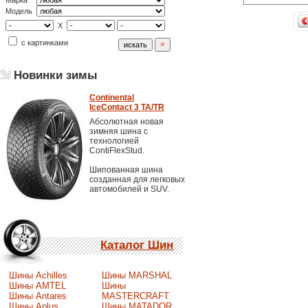
Марка
Модель
X
с картинками
Новинки зимы
Continental
IceContact 3 TA/TR
Абсолютная новая
зимняя шина с
технологией
ContiFlexStud.
Шипованная шина
созданная для легковых
автомобилей и SUV.
Каталог Шин
Шины Achilles
Шины MARSHAL
Шины AMTEL
Шины
Шины Antares
MASTERCRAFT
Шины Aplus
Шины MATADOR