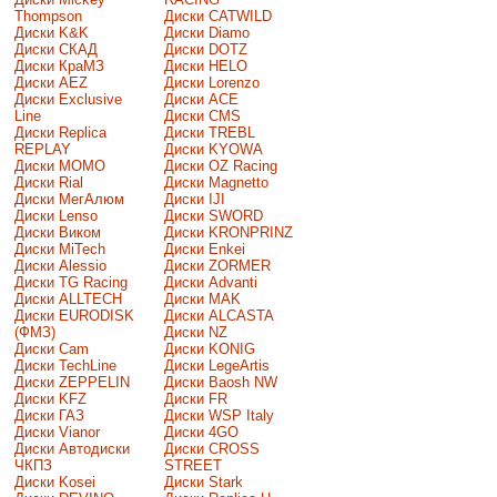
Thompson
Диски CATWILD
Диски K&K
Диски Diamo
Диски СКАД
Диски DOTZ
Диски КраМЗ
Диски HELO
Диски AEZ
Диски Lorenzo
Диски Exclusive
Диски ACE
Line
Диски CMS
Диски Replica
Диски TREBL
REPLAY
Диски KYOWA
Диски MOMO
Диски OZ Racing
Диски Rial
Диски Magnetto
Диски МегАлюм
Диски IJI
Диски Lenso
Диски SWORD
Диски Виком
Диски KRONPRINZ
Диски MiTech
Диски Enkei
Диски Alessio
Диски ZORMER
Диски TG Racing
Диски Advanti
Диски ALLTECH
Диски MAK
Диски EURODISK
Диски ALCASTA
(ФМЗ)
Диски NZ
Диски Cam
Диски KONIG
Диски TechLine
Диски LegeArtis
Диски ZEPPELIN
Диски Baosh NW
Диски KFZ
Диски FR
Диски ГАЗ
Диски WSP Italy
Диски Vianor
Диски 4GO
Диски Автодиски
Диски CROSS
ЧКПЗ
STREET
Диски Kosei
Диски Stark