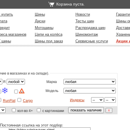
Корзина пуста.
 купить
Шины
Новости
Гаранти
лата
Диски
Тесты шин
Шины о
редит
Мотошины
Распродажа шин
Достав
реса магазинов
Цепи на колёса
Шиномонтаж
Хранен
У шины
Шины под заказ
Сервисные услуги
Акции 
ие в магазинах и на складе)
.
R
Марка
Модель
Индексы
RunFlat
Cargo
кол-во 4+
с картинками
Постоянная ссылка на этот подбор: