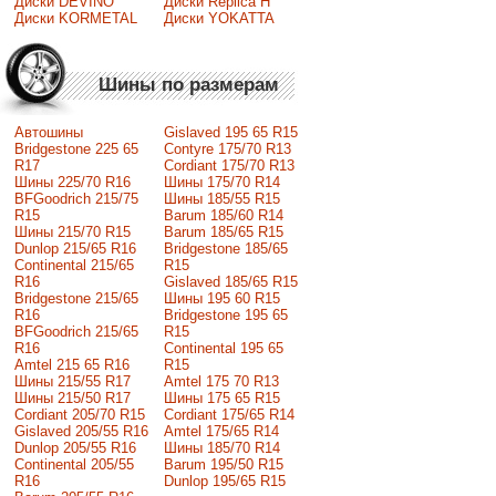
Диски DEVINO
Диски Replica H
Диски KORMETAL
Диски YOKATTA
Шины по размерам
Автошины
Gislaved 195 65 R15
Bridgestone 225 65
Contyre 175/70 R13
R17
Cordiant 175/70 R13
Шины 225/70 R16
Шины 175/70 R14
BFGoodrich 215/75
Шины 185/55 R15
R15
Barum 185/60 R14
Шины 215/70 R15
Barum 185/65 R15
Dunlop 215/65 R16
Bridgestone 185/65
Continental 215/65
R15
R16
Gislaved 185/65 R15
Bridgestone 215/65
Шины 195 60 R15
R16
Bridgestone 195 65
BFGoodrich 215/65
R15
R16
Continental 195 65
Amtel 215 65 R16
R15
Шины 215/55 R17
Amtel 175 70 R13
Шины 215/50 R17
Шины 175 65 R15
Сordiant 205/70 R15
Cordiant 175/65 R14
Gislaved 205/55 R16
Amtel 175/65 R14
Dunlop 205/55 R16
Шины 185/70 R14
Continental 205/55
Barum 195/50 R15
R16
Dunlop 195/65 R15