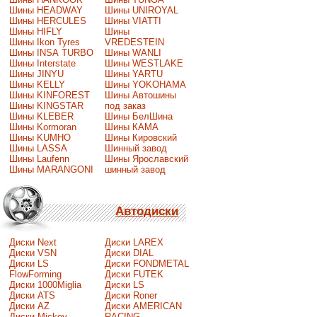
Шины HEADWAY
Шины UNIROYAL
Шины HERCULES
Шины VIATTI
Шины HIFLY
Шины
Шины Ikon Tyres
VREDESTEIN
Шины INSA TURBO
Шины WANLI
Шины Interstate
Шины WESTLAKE
Шины JINYU
Шины YARTU
Шины KELLY
Шины YOKOHAMA
Шины KINFOREST
Шины Автошины
Шины KINGSTAR
под заказ
Шины KLEBER
Шины БелШина
Шины Kormoran
Шины КАМА
Шины KUMHO
Шины Кировский
Шины LASSA
Шинный завод
Шины Laufenn
Шины Ярославский
Шины MARANGONI
шинный завод
Автодиски
Диски Next
Диски LAREX
Диски VSN
Диски DIAL
Диски LS
Диски FONDMETAL
FlowForming
Диски FUTEK
Диски 1000Miglia
Диски LS
Диски ATS
Диски Roner
Диски AZ
Диски AMERICAN
Диски Mickey
RACING