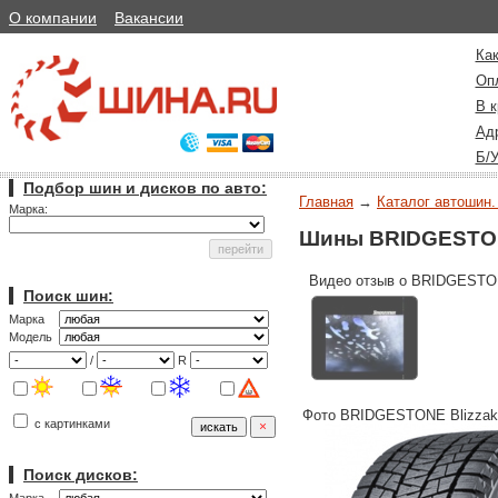
О компании
Вакансии
Как
Оп
В к
Ад
Б/
Подбор шин и дисков по авто:
Главная
→
Каталог автошин.
Марка:
Шины BRIDGESTON
Видео отзыв о BRIDGESTO
Поиск шин:
Марка
Модель
/
R
Фото BRIDGESTONE Blizzak
с картинками
Поиск дисков: