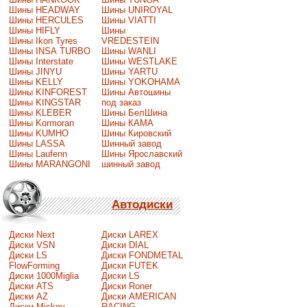
Шины HEADWAY
Шины UNIROYAL
Шины HERCULES
Шины VIATTI
Шины HIFLY
Шины
Шины Ikon Tyres
VREDESTEIN
Шины INSA TURBO
Шины WANLI
Шины Interstate
Шины WESTLAKE
Шины JINYU
Шины YARTU
Шины KELLY
Шины YOKOHAMA
Шины KINFOREST
Шины Автошины
Шины KINGSTAR
под заказ
Шины KLEBER
Шины БелШина
Шины Kormoran
Шины КАМА
Шины KUMHO
Шины Кировский
Шины LASSA
Шинный завод
Шины Laufenn
Шины Ярославский
Шины MARANGONI
шинный завод
Автодиски
Диски Next
Диски LAREX
Диски VSN
Диски DIAL
Диски LS
Диски FONDMETAL
FlowForming
Диски FUTEK
Диски 1000Miglia
Диски LS
Диски ATS
Диски Roner
Диски AZ
Диски AMERICAN
Диски Mickey
RACING