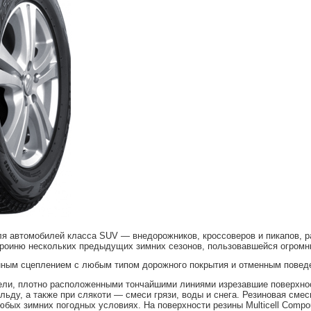
я автомобилей класса SUV — внедорожников, кроссоверов и пикапов, ра
роиню нескольких предыдущих зимних сезонов, пользовавшейся огромн
нным сцеплением с любым типом дорожного покрытия и отменным повед
ли, плотно расположенными тончайшими линиями изрезавшие поверхнос
 льду, а также при слякоти — смеси грязи, воды и снега. Резиновая сме
юбых зимних погодных условиях. На поверхности резины Multicell Comp