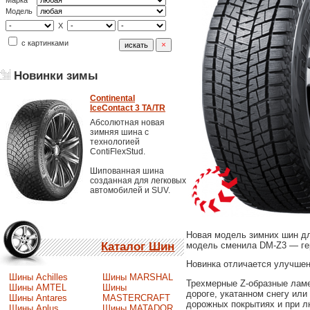
Марка
Модель
X
с картинками
Новинки зимы
Continental
IceContact 3 TA/TR
Абсолютная новая
зимняя шина с
технологией
ContiFlexStud.
Шипованная шина
созданная для легковых
автомобилей и SUV.
Новая модель зимних шин дл
модель сменила DM-Z3 — ге
Каталог Шин
Новинка отличается улучше
Шины Achilles
Шины MARSHAL
Трехмерные Z-образные ламе
Шины AMTEL
Шины
дороге, укатанном снегу или
Шины Antares
MASTERCRAFT
дорожных покрытиях и при л
Шины Aplus
Шины MATADOR