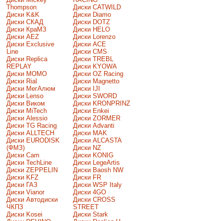
Thompson
Диски CATWILD
Диски K&K
Диски Diamo
Диски СКАД
Диски DOTZ
Диски КраМЗ
Диски HELO
Диски AEZ
Диски Lorenzo
Диски Exclusive
Диски ACE
Line
Диски CMS
Диски Replica
Диски TREBL
REPLAY
Диски KYOWA
Диски MOMO
Диски OZ Racing
Диски Rial
Диски Magnetto
Диски МегАлюм
Диски IJI
Диски Lenso
Диски SWORD
Диски Виком
Диски KRONPRINZ
Диски MiTech
Диски Enkei
Диски Alessio
Диски ZORMER
Диски TG Racing
Диски Advanti
Диски ALLTECH
Диски MAK
Диски EURODISK
Диски ALCASTA
(ФМЗ)
Диски NZ
Диски Cam
Диски KONIG
Диски TechLine
Диски LegeArtis
Диски ZEPPELIN
Диски Baosh NW
Диски KFZ
Диски FR
Диски ГАЗ
Диски WSP Italy
Диски Vianor
Диски 4GO
Диски Автодиски
Диски CROSS
ЧКПЗ
STREET
Диски Kosei
Диски Stark