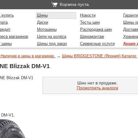
Корзина пуста.
 купить
Шины
Новости
Гаранти
лата
Диски
Тесты шин
Шины о
редит
Мотошины
Распродажа шин
Достав
реса магазинов
Цепи на колёса
Шиномонтаж
Хранен
У шины
Шины под заказ
Сервисные услуги
Акции 
 Наличие и цены в магазинах.
→
Шины BRIDGESTONE (Япония) Каталог.
E Blizzak DM-V1
NE Blizzak DM-V1
Шин нет в продаже.
Посмотреть аналоги
 DM-V1.