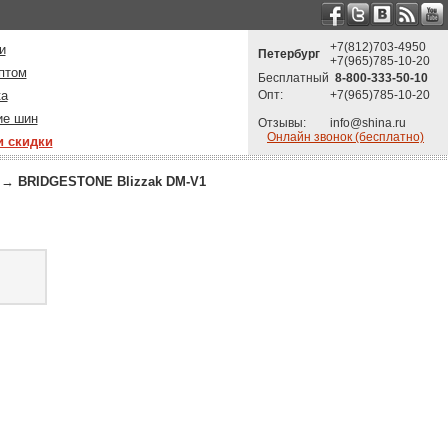
+7(812)703-4950
и
Петербург
+7(965)785-10-20
птом
Бесплатный
8-800-333-50-10
ка
Опт:
+7(965)785-10-20
ие шин
Отзывы:
info@shina.ru
Онлайн звонок (бесплатно)
и скидки
→
BRIDGESTONE Blizzak DM-V1