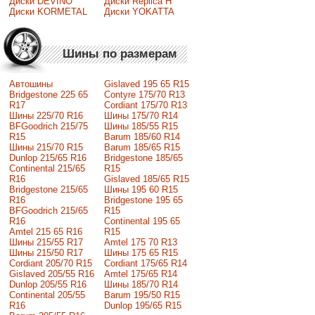
Диски DEVINO
Диски Replica H
Диски KORMETAL
Диски YOKATTA
Шины по размерам
Автошины
Gislaved 195 65 R15
Bridgestone 225 65
Contyre 175/70 R13
R17
Cordiant 175/70 R13
Шины 225/70 R16
Шины 175/70 R14
BFGoodrich 215/75
Шины 185/55 R15
R15
Barum 185/60 R14
Шины 215/70 R15
Barum 185/65 R15
Dunlop 215/65 R16
Bridgestone 185/65
Continental 215/65
R15
R16
Gislaved 185/65 R15
Bridgestone 215/65
Шины 195 60 R15
R16
Bridgestone 195 65
BFGoodrich 215/65
R15
R16
Continental 195 65
Amtel 215 65 R16
R15
Шины 215/55 R17
Amtel 175 70 R13
Шины 215/50 R17
Шины 175 65 R15
Сordiant 205/70 R15
Cordiant 175/65 R14
Gislaved 205/55 R16
Amtel 175/65 R14
Dunlop 205/55 R16
Шины 185/70 R14
Continental 205/55
Barum 195/50 R15
R16
Dunlop 195/65 R15