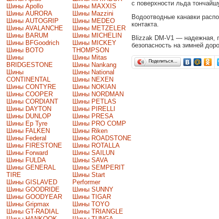
с поверхности льда тончайш
Шины Apollo
Шины MAXXIS
Шины AURORA
Шины Mazzini
Водоотводные канавки распо
Шины AUTOGRIP
Шины MEDEO
контакта.
Шины AVALANCHE
Шины METZELER
Шины BARUM
Шины MICHELIN
Blizzak DM-V1 — надежная, 
Шины BFGoodrich
Шины MICKEY
безопасность на зимней доро
Шины BOTO
THOMPSON
Шины
Шины Mitas
Поделиться…
BRIDGESTONE
Шины Nankang
Шины
Шины National
CONTINENTAL
Шины NEXEN
Шины CONTYRE
Шины NOKIAN
Шины COOPER
Шины NORDMAN
Шины CORDIANT
Шины PETLAS
Шины DAYTON
Шины PIRELLI
Шины DUNLOP
Шины PRESA
Шины Ep Tyre
Шины PRO COMP
Шины FALKEN
Шины Riken
Шины Federal
Шины ROADSTONE
Шины FIRESTONE
Шины ROTALLA
Шины Forward
Шины SAILUN
Шины FULDA
Шины SAVA
Шины GENERAL
Шины SEMPERIT
TIRE
Шины Start
Шины GISLAVED
Performer
Шины GOODRIDE
Шины SUNNY
Шины GOODYEAR
Шины TIGAR
Шины Gripmax
Шины TOYO
Шины GT-RADIAL
Шины TRIANGLE
Шины HANKOOK
Шины TUNGA