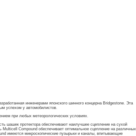
зработанная инженерами японского шинного концерна Bridgestone. Эта
ым успехом у автомобилистов.
ением при любых метеорологических условиях.
ть шашек протектора обеспечивают наилучшее сцепление на сухой
сь Multicell Compound обеспечивает оптимальное сцепление на различных
ound имеются микроскопические пузырьки и каналы, впитывающие