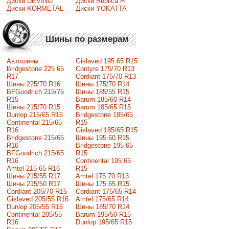
Диски DEVINO
Диски Replica H
Диски KORMETAL
Диски YOKATTA
Шины по размерам
Автошины
Gislaved 195 65 R15
Bridgestone 225 65
Contyre 175/70 R13
R17
Cordiant 175/70 R13
Шины 225/70 R16
Шины 175/70 R14
BFGoodrich 215/75
Шины 185/55 R15
R15
Barum 185/60 R14
Шины 215/70 R15
Barum 185/65 R15
Dunlop 215/65 R16
Bridgestone 185/65
Continental 215/65
R15
R16
Gislaved 185/65 R15
Bridgestone 215/65
Шины 195 60 R15
R16
Bridgestone 195 65
BFGoodrich 215/65
R15
R16
Continental 195 65
Amtel 215 65 R16
R15
Шины 215/55 R17
Amtel 175 70 R13
Шины 215/50 R17
Шины 175 65 R15
Сordiant 205/70 R15
Cordiant 175/65 R14
Gislaved 205/55 R16
Amtel 175/65 R14
Dunlop 205/55 R16
Шины 185/70 R14
Continental 205/55
Barum 195/50 R15
R16
Dunlop 195/65 R15