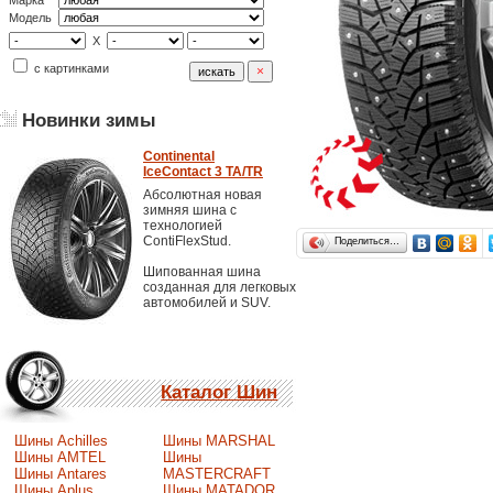
Марка
Модель
X
с картинками
Новинки зимы
Continental
IceContact 3 TA/TR
Абсолютная новая
зимняя шина с
технологией
ContiFlexStud.
Поделиться…
Шипованная шина
созданная для легковых
автомобилей и SUV.
Каталог Шин
Шины Achilles
Шины MARSHAL
Шины AMTEL
Шины
Шины Antares
MASTERCRAFT
Шины Aplus
Шины MATADOR