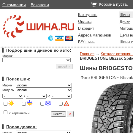
Корзина пуста.
О компании
Вакансии
Как купить
Шины
Оплата
Диски
В кредит
Мотош
Адреса магазинов
Цепи н
Б/У шины
Шины п
Подбор шин и дисков по авто:
Главная
→
Каталог автошин.
Марка:
BRIDGESTONE Blizzak Spik
Шины BRIDGESTONE
Фото BRIDGESTONE Blizzak 
Поиск шин:
Марка
Модель
/
R
с картинками
Поиск дисков: