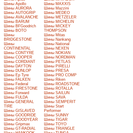
Шины Apollo
Шины MAXXIS
Шины AURORA
Шины Mazzini
Шины AUTOGRIP
Шины MEDEO
Шины AVALANCHE
Шины METZELER
Шины BARUM
Шины MICHELIN
Шины BFGoodrich
Шины MICKEY
Шины BOTO
THOMPSON
Шины
Шины Mitas
BRIDGESTONE
Шины Nankang
Шины
Шины National
CONTINENTAL
Шины NEXEN
Шины CONTYRE
Шины NOKIAN
Шины COOPER
Шины NORDMAN
Шины CORDIANT
Шины PETLAS
Шины DAYTON
Шины PIRELLI
Шины DUNLOP
Шины PRESA
Шины Ep Tyre
Шины PRO COMP
Шины FALKEN
Шины Riken
Шины Federal
Шины ROADSTONE
Шины FIRESTONE
Шины ROTALLA
Шины Forward
Шины SAILUN
Шины FULDA
Шины SAVA
Шины GENERAL
Шины SEMPERIT
TIRE
Шины Start
Шины GISLAVED
Performer
Шины GOODRIDE
Шины SUNNY
Шины GOODYEAR
Шины TIGAR
Шины Gripmax
Шины TOYO
Шины GT-RADIAL
Шины TRIANGLE
Шины HANKOOK
Шины TUNGA