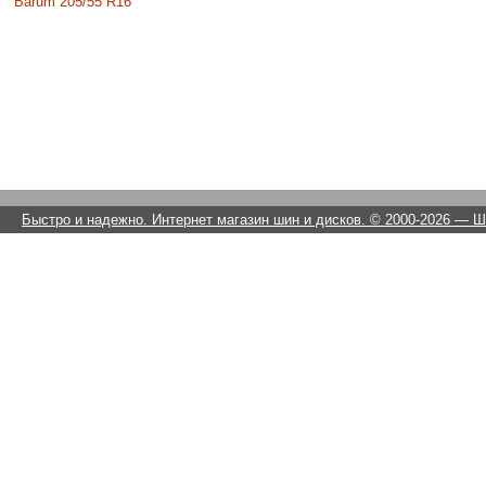
Barum 205/55 R16
Быстро и надежно. Интернет магазин шин и дисков. © 2000-2026
— Ши