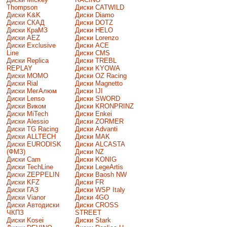
Thompson
Диски CATWILD
Диски K&K
Диски Diamo
Диски СКАД
Диски DOTZ
Диски КраМЗ
Диски HELO
Диски AEZ
Диски Lorenzo
Диски Exclusive
Диски ACE
Line
Диски CMS
Диски Replica
Диски TREBL
REPLAY
Диски KYOWA
Диски MOMO
Диски OZ Racing
Диски Rial
Диски Magnetto
Диски МегАлюм
Диски IJI
Диски Lenso
Диски SWORD
Диски Виком
Диски KRONPRINZ
Диски MiTech
Диски Enkei
Диски Alessio
Диски ZORMER
Диски TG Racing
Диски Advanti
Диски ALLTECH
Диски MAK
Диски EURODISK
Диски ALCASTA
(ФМЗ)
Диски NZ
Диски Cam
Диски KONIG
Диски TechLine
Диски LegeArtis
Диски ZEPPELIN
Диски Baosh NW
Диски KFZ
Диски FR
Диски ГАЗ
Диски WSP Italy
Диски Vianor
Диски 4GO
Диски Автодиски
Диски CROSS
ЧКПЗ
STREET
Диски Kosei
Диски Stark