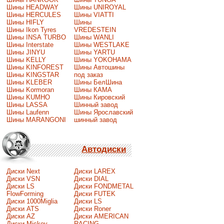
Шины HEADWAY
Шины UNIROYAL
Шины HERCULES
Шины VIATTI
Шины HIFLY
Шины
Шины Ikon Tyres
VREDESTEIN
Шины INSA TURBO
Шины WANLI
Шины Interstate
Шины WESTLAKE
Шины JINYU
Шины YARTU
Шины KELLY
Шины YOKOHAMA
Шины KINFOREST
Шины Автошины
Шины KINGSTAR
под заказ
Шины KLEBER
Шины БелШина
Шины Kormoran
Шины КАМА
Шины KUMHO
Шины Кировский
Шины LASSA
Шинный завод
Шины Laufenn
Шины Ярославский
Шины MARANGONI
шинный завод
Автодиски
Диски Next
Диски LAREX
Диски VSN
Диски DIAL
Диски LS
Диски FONDMETAL
FlowForming
Диски FUTEK
Диски 1000Miglia
Диски LS
Диски ATS
Диски Roner
Диски AZ
Диски AMERICAN
Диски Mickey
RACING