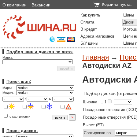
Корзина пуста.
О компании
Вакансии
Как купить
Шины
Оплата
Диски
В кредит
Мотош
Адреса магазинов
Цепи н
Б/У шины
Шины п
Подбор шин и дисков по авто:
Главная
→
Поиск
Марка:
Автодиски AZ
Автодиски 
Поиск шин:
Марка
Подбор дисков (отражает
Модель
/
R
Ширина
± 1
Посадочное отверстие (DCO
с картинками
Посадочные отверстия (PCD
Вылет (ET)
Поиск дисков:
Сортировка по