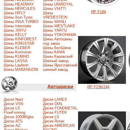
Шины HEADWAY
Шины UNIROYAL
Шины HERCULES
Шины VIATTI
RP F184
Шины HIFLY
Шины
Шины Ikon Tyres
VREDESTEIN
Шины INSA TURBO
Шины WANLI
Шины Interstate
Шины WESTLAKE
Шины JINYU
Шины YARTU
Шины KELLY
Шины YOKOHAMA
Шины KINFOREST
Шины Автошины
Шины KINGSTAR
под заказ
Шины KLEBER
Шины БелШина
Шины Kormoran
Шины КАМА
Шины KUMHO
Шины Кировский
Шины LASSA
Шинный завод
Шины Laufenn
Шины Ярославский
Шины MARANGONI
шинный завод
Автодиски
RP F236/244
Диски Next
Диски LAREX
Диски VSN
Диски DIAL
Диски LS
Диски FONDMETAL
FlowForming
Диски FUTEK
Диски 1000Miglia
Диски LS
Диски ATS
Диски Roner
Диски AZ
Диски AMERICAN
Диски Mickey
RACING