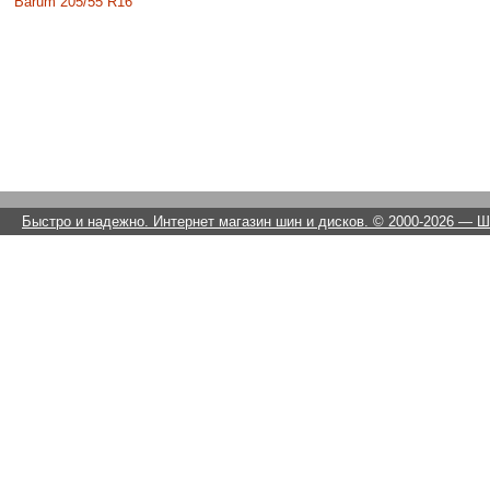
Barum 205/55 R16
Быстро и надежно. Интернет магазин шин и дисков. © 2000-2026
— Ши