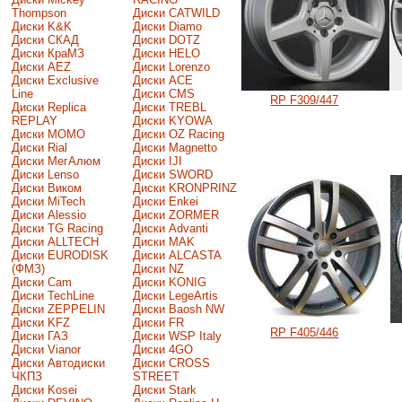
Thompson
Диски CATWILD
Диски K&K
Диски Diamo
Диски СКАД
Диски DOTZ
Диски КраМЗ
Диски HELO
Диски AEZ
Диски Lorenzo
Диски Exclusive
Диски ACE
Line
Диски CMS
RP F309/447
Диски Replica
Диски TREBL
REPLAY
Диски KYOWA
Диски MOMO
Диски OZ Racing
Диски Rial
Диски Magnetto
Диски МегАлюм
Диски IJI
Диски Lenso
Диски SWORD
Диски Виком
Диски KRONPRINZ
Диски MiTech
Диски Enkei
Диски Alessio
Диски ZORMER
Диски TG Racing
Диски Advanti
Диски ALLTECH
Диски MAK
Диски EURODISK
Диски ALCASTA
(ФМЗ)
Диски NZ
Диски Cam
Диски KONIG
Диски TechLine
Диски LegeArtis
Диски ZEPPELIN
Диски Baosh NW
Диски KFZ
Диски FR
RP F405/446
Диски ГАЗ
Диски WSP Italy
Диски Vianor
Диски 4GO
Диски Автодиски
Диски CROSS
ЧКПЗ
STREET
Диски Kosei
Диски Stark