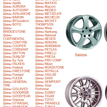
Шины Apollo
Шины MAXXIS
Шины AURORA
Шины Mazzini
Шины AUTOGRIP
Шины MEDEO
Шины AVALANCHE
Шины METZELER
Шины BARUM
Шины MICHELIN
Шины BFGoodrich
Шины MICKEY
Шины BOTO
THOMPSON
Шины
Шины Mitas
BRIDGESTONE
Шины Nankang
Шины
Шины National
CONTINENTAL
Шины NEXEN
Шины CONTYRE
Шины NOKIAN
Шины COOPER
Шины NORDMAN
Шины CORDIANT
Шины PETLAS
Шины DAYTON
Шины PIRELLI
Karisma
Шины DUNLOP
Шины PRESA
Шины Ep Tyre
Шины PRO COMP
Шины FALKEN
Шины Riken
Шины Federal
Шины ROADSTONE
Шины FIRESTONE
Шины ROTALLA
Шины Forward
Шины SAILUN
Шины FULDA
Шины SAVA
Шины GENERAL
Шины SEMPERIT
TIRE
Шины Start
Шины GISLAVED
Performer
Шины GOODRIDE
Шины SUNNY
Шины GOODYEAR
Шины TIGAR
Шины Gripmax
Шины TOYO
Шины GT-RADIAL
Шины TRIANGLE
Шины HANKOOK
Шины TUNGA