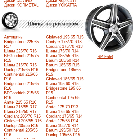
Диски DEVINO
Диски Replica H
Диски KORMETAL
Диски YOKATTA
Шины по размерам
Автошины
Gislaved 195 65 R15
Bridgestone 225 65
Contyre 175/70 R13
R17
Cordiant 175/70 R13
Шины 225/70 R16
Шины 175/70 R14
BFGoodrich 215/75
Шины 185/55 R15
RP F554
R15
Barum 185/60 R14
Шины 215/70 R15
Barum 185/65 R15
Dunlop 215/65 R16
Bridgestone 185/65
Continental 215/65
R15
R16
Gislaved 185/65 R15
Bridgestone 215/65
Шины 195 60 R15
R16
Bridgestone 195 65
BFGoodrich 215/65
R15
R16
Continental 195 65
Amtel 215 65 R16
R15
Шины 215/55 R17
Amtel 175 70 R13
Шины 215/50 R17
Шины 175 65 R15
Сordiant 205/70 R15
Cordiant 175/65 R14
Gislaved 205/55 R16
Amtel 175/65 R14
Dunlop 205/55 R16
Шины 185/70 R14
Continental 205/55
Barum 195/50 R15
R16
Dunlop 195/65 R15