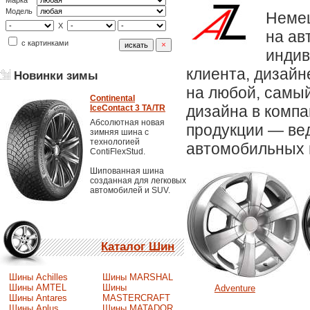
Марка
Модель
Немец
X
на ав
с картинками
индив
клиента, дизай
Новинки зимы
на любой, самы
Continental
дизайна в компа
IceContact 3 TA/TR
Абсолютная новая
продукции — вед
зимняя шина с
технологией
автомобильных г
ContiFlexStud.
Шипованная шина
созданная для легковых
автомобилей и SUV.
Каталог Шин
Шины Achilles
Шины MARSHAL
Шины AMTEL
Шины
Adventure
Шины Antares
MASTERCRAFT
Шины Aplus
Шины MATADOR