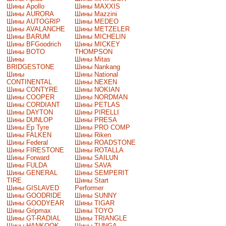
Шины Apollo
Шины MAXXIS
Шины AURORA
Шины Mazzini
Шины AUTOGRIP
Шины MEDEO
Шины AVALANCHE
Шины METZELER
Шины BARUM
Шины MICHELIN
Шины BFGoodrich
Шины MICKEY
Шины BOTO
THOMPSON
Шины
Шины Mitas
BRIDGESTONE
Шины Nankang
Шины
Шины National
CONTINENTAL
Шины NEXEN
Шины CONTYRE
Шины NOKIAN
Шины COOPER
Шины NORDMAN
Шины CORDIANT
Шины PETLAS
Шины DAYTON
Шины PIRELLI
Шины DUNLOP
Шины PRESA
Шины Ep Tyre
Шины PRO COMP
Шины FALKEN
Шины Riken
Шины Federal
Шины ROADSTONE
Шины FIRESTONE
Шины ROTALLA
Шины Forward
Шины SAILUN
Шины FULDA
Шины SAVA
Шины GENERAL
Шины SEMPERIT
TIRE
Шины Start
Шины GISLAVED
Performer
Шины GOODRIDE
Шины SUNNY
Шины GOODYEAR
Шины TIGAR
Шины Gripmax
Шины TOYO
Шины GT-RADIAL
Шины TRIANGLE
Шины HANKOOK
Шины TUNGA