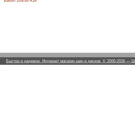
Barum 205/55 R16
Быстро и надежно. Интернет магазин шин и дисков. © 2000-2026
— Ши