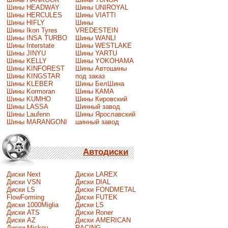
Шины HEADWAY
Шины UNIROYAL
Шины HERCULES
Шины VIATTI
Шины HIFLY
Шины
Шины Ikon Tyres
VREDESTEIN
Шины INSA TURBO
Шины WANLI
Шины Interstate
Шины WESTLAKE
Шины JINYU
Шины YARTU
Шины KELLY
Шины YOKOHAMA
Шины KINFOREST
Шины Автошины
Шины KINGSTAR
под заказ
Шины KLEBER
Шины БелШина
Шины Kormoran
Шины КАМА
Шины KUMHO
Шины Кировский
Шины LASSA
Шинный завод
Шины Laufenn
Шины Ярославский
Шины MARANGONI
шинный завод
Автодиски
Диски Next
Диски LAREX
Диски VSN
Диски DIAL
Диски LS
Диски FONDMETAL
FlowForming
Диски FUTEK
Диски 1000Miglia
Диски LS
Диски ATS
Диски Roner
Диски AZ
Диски AMERICAN
Диски Mickey
RACING