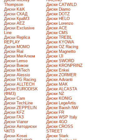
Thompson
Диски CATWILD
Диски K&K
Диски Diamo
Диски СКАД
Диски DOTZ
Диски КраМЗ
Диски HELO
Диски AEZ
Диски Lorenzo
Диски Exclusive
Диски ACE
Line
Диски CMS
Диски Replica
Диски TREBL
REPLAY
Диски KYOWA
Диски MOMO
Диски OZ Racing
Диски Rial
Диски Magnetto
Диски МегАлюм
Диски IJI
Диски Lenso
Диски SWORD
Диски Виком
Диски KRONPRINZ
Диски MiTech
Диски Enkei
Диски Alessio
Диски ZORMER
Диски TG Racing
Диски Advanti
Диски ALLTECH
Диски MAK
Диски EURODISK
Диски ALCASTA
(ФМЗ)
Диски NZ
Диски Cam
Диски KONIG
Диски TechLine
Диски LegeArtis
Диски ZEPPELIN
Диски Baosh NW
Диски KFZ
Диски FR
Диски ГАЗ
Диски WSP Italy
Диски Vianor
Диски 4GO
Диски Автодиски
Диски CROSS
ЧКПЗ
STREET
Диски Kosei
Диски Stark