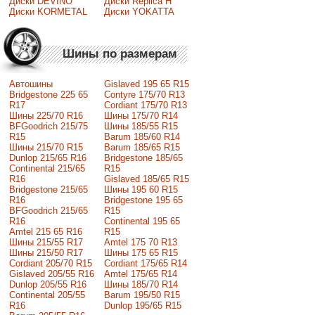
Диски DEVINO
Диски Replica H
Диски KORMETAL
Диски YOKATTA
Шины по размерам
Автошины
Gislaved 195 65 R15
Bridgestone 225 65
Contyre 175/70 R13
R17
Cordiant 175/70 R13
Шины 225/70 R16
Шины 175/70 R14
BFGoodrich 215/75
Шины 185/55 R15
R15
Barum 185/60 R14
Шины 215/70 R15
Barum 185/65 R15
Dunlop 215/65 R16
Bridgestone 185/65
Continental 215/65
R15
R16
Gislaved 185/65 R15
Bridgestone 215/65
Шины 195 60 R15
R16
Bridgestone 195 65
BFGoodrich 215/65
R15
R16
Continental 195 65
Amtel 215 65 R16
R15
Шины 215/55 R17
Amtel 175 70 R13
Шины 215/50 R17
Шины 175 65 R15
Сordiant 205/70 R15
Cordiant 175/65 R14
Gislaved 205/55 R16
Amtel 175/65 R14
Dunlop 205/55 R16
Шины 185/70 R14
Continental 205/55
Barum 195/50 R15
R16
Dunlop 195/65 R15