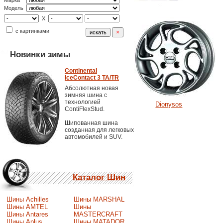
Марка
Модель
X
с картинками
Новинки зимы
Continental
IceContact 3 TA/TR
Абсолютная новая
зимняя шина с
технологией
Dionysos
ContiFlexStud.
Шипованная шина
созданная для легковых
автомобилей и SUV.
Каталог Шин
Шины Achilles
Шины MARSHAL
Шины AMTEL
Шины
Шины Antares
MASTERCRAFT
Шины Aplus
Шины MATADOR