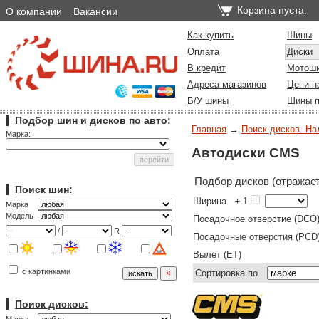
Корзина пуста.
О компании
Вакансии
Как купить
Шины
Оплата
Диски
В кредит
Мотош
Адреса магазинов
Цепи н
Б/У шины
Шины п
Подбор шин и дисков по авто:
Главная
→
Поиск дисков. На
Марка:
Автодиски CMS
Подбор дисков (отражает
Поиск шин:
Ширина
± 1
Марка
Модель
Посадочное отверстие (DCO
/
R
Посадочные отверстия (PCD
Вылет (ET)
с картинками
Сортировка по
Поиск дисков: