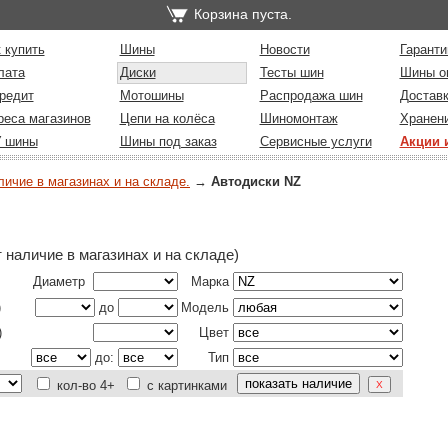
Корзина пуста.
 купить
Шины
Новости
Гаранти
лата
Диски
Тесты шин
Шины о
редит
Мотошины
Распродажа шин
Достав
реса магазинов
Цепи на колёса
Шиномонтаж
Хранен
У шины
Шины под заказ
Сервисные услуги
Акции 
личие в магазинах и на складе.
→
Автодиски NZ
 наличие в магазинах и на складе)
Диаметр
Марка
)
до
Модель
)
Цвет
до:
Тип
кол-во 4+
с картинками