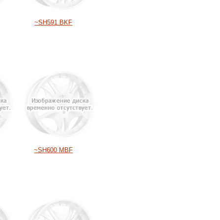
~SH591 BKF
~SH600 MBF