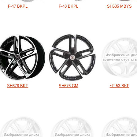
F-47 BKPL
F-48 BKPL
SH635 MBYS
SH676 BKF
SH676 GM
~F-53 BKF