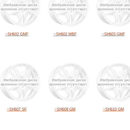
~SH602 GMF
~SH602 MBF
~SH603 GMF
~SH607 SF
~SH609 GM
~SH610 GM