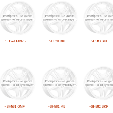
~SH524 MBRS
~SH529 BKF
~SH580 BKF
~SH581 GMF
~SH581 MB
~SH582 BKF