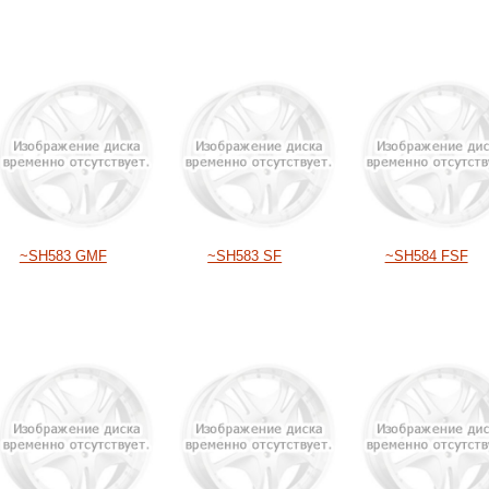
~SH583 GMF
~SH583 SF
~SH584 FSF