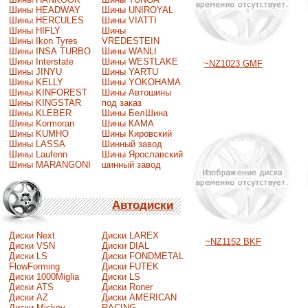
Шины HEADWAY
Шины UNIROYAL
Шины HERCULES
Шины VIATTI
Шины HIFLY
Шины
Шины Ikon Tyres
VREDESTEIN
Шины INSA TURBO
Шины WANLI
Шины Interstate
Шины WESTLAKE
~NZ1023 GMF
Шины JINYU
Шины YARTU
Шины KELLY
Шины YOKOHAMA
Шины KINFOREST
Шины Автошины
Шины KINGSTAR
под заказ
Шины KLEBER
Шины БелШина
Шины Kormoran
Шины КАМА
Шины KUMHO
Шины Кировский
Шины LASSA
Шинный завод
Шины Laufenn
Шины Ярославский
Шины MARANGONI
шинный завод
Автодиски
Диски Next
Диски LAREX
~NZ1152 BKF
Диски VSN
Диски DIAL
Диски LS
Диски FONDMETAL
FlowForming
Диски FUTEK
Диски 1000Miglia
Диски LS
Диски ATS
Диски Roner
Диски AZ
Диски AMERICAN
Диски Mickey
RACING