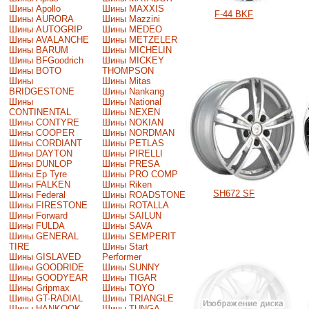
Шины Apollo
Шины MAXXIS
F-44 BKF
Шины AURORA
Шины Mazzini
Шины AUTOGRIP
Шины MEDEO
Шины AVALANCHE
Шины METZELER
Шины BARUM
Шины MICHELIN
Шины BFGoodrich
Шины MICKEY
Шины BOTO
THOMPSON
Шины
Шины Mitas
BRIDGESTONE
Шины Nankang
Шины
Шины National
CONTINENTAL
Шины NEXEN
Шины CONTYRE
Шины NOKIAN
Шины COOPER
Шины NORDMAN
Шины CORDIANT
Шины PETLAS
Шины DAYTON
Шины PIRELLI
Шины DUNLOP
Шины PRESA
Шины Ep Tyre
Шины PRO COMP
Шины FALKEN
Шины Riken
SH672 SF
Шины Federal
Шины ROADSTONE
Шины FIRESTONE
Шины ROTALLA
Шины Forward
Шины SAILUN
Шины FULDA
Шины SAVA
Шины GENERAL
Шины SEMPERIT
TIRE
Шины Start
Шины GISLAVED
Performer
Шины GOODRIDE
Шины SUNNY
Шины GOODYEAR
Шины TIGAR
Шины Gripmax
Шины TOYO
Шины GT-RADIAL
Шины TRIANGLE
Шины HANKOOK
Шины TUNGA