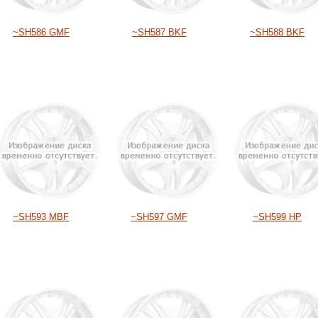
~SH586 GMF
~SH587 BKF
~SH588 BKF
~SH593 MBF
~SH597 GMF
~SH599 HP