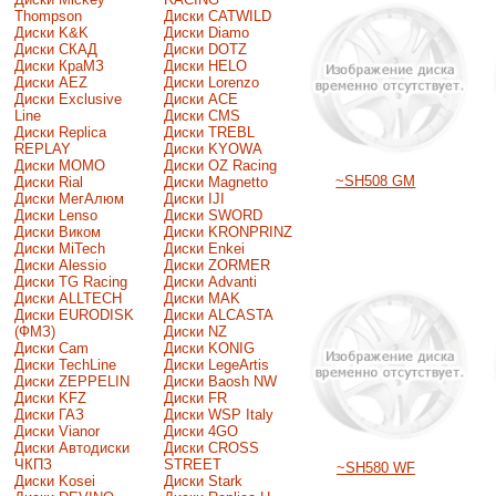
Thompson
Диски CATWILD
Диски K&K
Диски Diamo
Диски СКАД
Диски DOTZ
Диски КраМЗ
Диски HELO
Диски AEZ
Диски Lorenzo
Диски Exclusive
Диски ACE
Line
Диски CMS
Диски Replica
Диски TREBL
REPLAY
Диски KYOWA
Диски MOMO
Диски OZ Racing
~SH508 GM
Диски Rial
Диски Magnetto
Диски МегАлюм
Диски IJI
Диски Lenso
Диски SWORD
Диски Виком
Диски KRONPRINZ
Диски MiTech
Диски Enkei
Диски Alessio
Диски ZORMER
Диски TG Racing
Диски Advanti
Диски ALLTECH
Диски MAK
Диски EURODISK
Диски ALCASTA
(ФМЗ)
Диски NZ
Диски Cam
Диски KONIG
Диски TechLine
Диски LegeArtis
Диски ZEPPELIN
Диски Baosh NW
Диски KFZ
Диски FR
Диски ГАЗ
Диски WSP Italy
Диски Vianor
Диски 4GO
Диски Автодиски
Диски CROSS
ЧКПЗ
STREET
~SH580 WF
Диски Kosei
Диски Stark