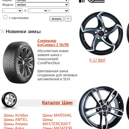
Марка
Модель
X
с картинками
Новинки зимы
Continental
IceContact 3 TA/TR
Абсолютная новая
зимняя шина с
технологией
F-17 BKF
ContiFlexStud.
Шипованная шина
созданная для легковых
автомобилей и SUV.
Каталог Шин
Шины Achilles
Шины MARSHAL
Шины AMTEL
Шины
Шины Antares
MASTERCRAFT
Шины Aplus
Шины MATADOR