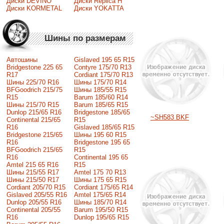
Диски DEVINO
Диски Replica H
Диски KORMETAL
Диски YOKATTA
Шины по размерам
Автошины
Gislaved 195 65 R15
Bridgestone 225 65
Contyre 175/70 R13
R17
Cordiant 175/70 R13
Шины 225/70 R16
Шины 175/70 R14
BFGoodrich 215/75
Шины 185/55 R15
R15
Barum 185/60 R14
Шины 215/70 R15
Barum 185/65 R15
Dunlop 215/65 R16
Bridgestone 185/65
~SH583 BKF
Continental 215/65
R15
R16
Gislaved 185/65 R15
Bridgestone 215/65
Шины 195 60 R15
R16
Bridgestone 195 65
BFGoodrich 215/65
R15
R16
Continental 195 65
Amtel 215 65 R16
R15
Шины 215/55 R17
Amtel 175 70 R13
Шины 215/50 R17
Шины 175 65 R15
Сordiant 205/70 R15
Cordiant 175/65 R14
Gislaved 205/55 R16
Amtel 175/65 R14
Dunlop 205/55 R16
Шины 185/70 R14
Continental 205/55
Barum 195/50 R15
R16
Dunlop 195/65 R15