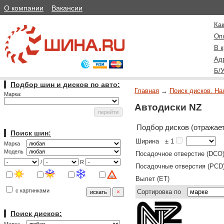
О компании
Вакансии
Как
Оп
В к
Ад
Б/
Подбор шин и дисков по авто:
Главная
→
Поиск дисков. На
Марка:
Автодиски NZ
Подбор дисков (отражает
Поиск шин:
Ширина
± 1
Марка
Модель
Посадочное отверстие (DCO
/
R
Посадочные отверстия (PCD
Вылет (ET)
с картинками
Сортировка по
Поиск дисков: