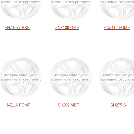
~NZ1077 BKF
~NZ109 GMF
~NZ112 FGMF
~NZ116 FGMF
~SH269 MBF
~SH275 S