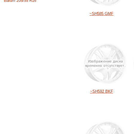
Barum 205/55 R16
~SH585 GMF
~SH592 BKF