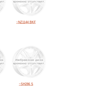
~NZ1144 BKF
~SH286 S