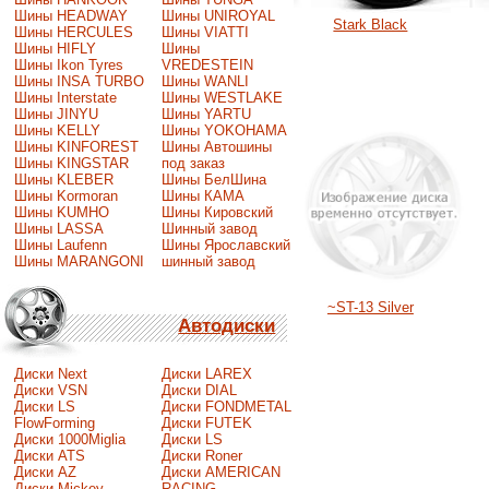
Шины HEADWAY
Шины UNIROYAL
Stark Black
Шины HERCULES
Шины VIATTI
Шины HIFLY
Шины
Шины Ikon Tyres
VREDESTEIN
Шины INSA TURBO
Шины WANLI
Шины Interstate
Шины WESTLAKE
Шины JINYU
Шины YARTU
Шины KELLY
Шины YOKOHAMA
Шины KINFOREST
Шины Автошины
Шины KINGSTAR
под заказ
Шины KLEBER
Шины БелШина
Шины Kormoran
Шины КАМА
Шины KUMHO
Шины Кировский
Шины LASSA
Шинный завод
Шины Laufenn
Шины Ярославский
Шины MARANGONI
шинный завод
~ST-13 Silver
Автодиски
Диски Next
Диски LAREX
Диски VSN
Диски DIAL
Диски LS
Диски FONDMETAL
FlowForming
Диски FUTEK
Диски 1000Miglia
Диски LS
Диски ATS
Диски Roner
Диски AZ
Диски AMERICAN
Диски Mickey
RACING