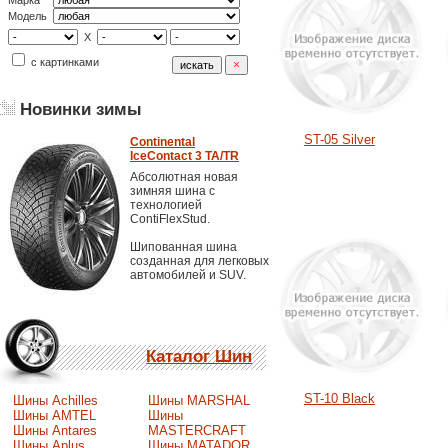
Марка
Модель
X
с картинками
Новинки зимы
ST-05 Silver
Continental
IceContact 3 TA/TR
Абсолютная новая
зимняя шина с
технологией
ContiFlexStud.
Шипованная шина
созданная для легковых
автомобилей и SUV.
Каталог Шин
ST-10 Black
Шины Achilles
Шины MARSHAL
Шины AMTEL
Шины
Шины Antares
MASTERCRAFT
Шины Aplus
Шины MATADOR