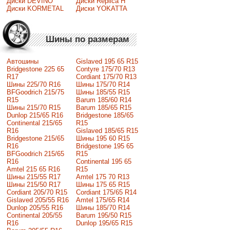
Диски DEVINO
Диски Replica H
Диски KORMETAL
Диски YOKATTA
Шины по размерам
Автошины
Gislaved 195 65 R15
Bridgestone 225 65
Contyre 175/70 R13
R17
Cordiant 175/70 R13
Шины 225/70 R16
Шины 175/70 R14
BFGoodrich 215/75
Шины 185/55 R15
R15
Barum 185/60 R14
Шины 215/70 R15
Barum 185/65 R15
Dunlop 215/65 R16
Bridgestone 185/65
Continental 215/65
R15
R16
Gislaved 185/65 R15
Bridgestone 215/65
Шины 195 60 R15
R16
Bridgestone 195 65
BFGoodrich 215/65
R15
R16
Continental 195 65
Amtel 215 65 R16
R15
Шины 215/55 R17
Amtel 175 70 R13
Шины 215/50 R17
Шины 175 65 R15
Сordiant 205/70 R15
Cordiant 175/65 R14
Gislaved 205/55 R16
Amtel 175/65 R14
Dunlop 205/55 R16
Шины 185/70 R14
Continental 205/55
Barum 195/50 R15
R16
Dunlop 195/65 R15