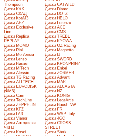
Thompson
Диски CATWILD
Диски K&K
Диски Diamo
Диски СКАД
Диски DOTZ
Диски КраМЗ
Диски HELO
Диски AEZ
Диски Lorenzo
Диски Exclusive
Диски ACE
Line
Диски CMS
Диски Replica
Диски TREBL
REPLAY
Диски KYOWA
Диски MOMO
Диски OZ Racing
Диски Rial
Диски Magnetto
Диски МегАлюм
Диски IJI
Диски Lenso
Диски SWORD
Диски Виком
Диски KRONPRINZ
Диски MiTech
Диски Enkei
Диски Alessio
Диски ZORMER
Диски TG Racing
Диски Advanti
Диски ALLTECH
Диски MAK
Диски EURODISK
Диски ALCASTA
(ФМЗ)
Диски NZ
Диски Cam
Диски KONIG
Диски TechLine
Диски LegeArtis
Диски ZEPPELIN
Диски Baosh NW
Диски KFZ
Диски FR
Диски ГАЗ
Диски WSP Italy
Диски Vianor
Диски 4GO
Диски Автодиски
Диски CROSS
ЧКПЗ
STREET
Диски Kosei
Диски Stark