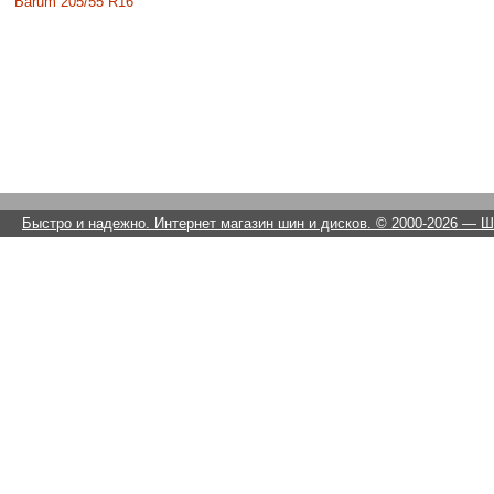
Barum 205/55 R16
Быстро и надежно. Интернет магазин шин и дисков. © 2000-2026
— Ши