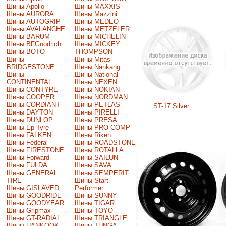
Шины Apollo
Шины MAXXIS
Шины AURORA
Шины Mazzini
Шины AUTOGRIP
Шины MEDEO
Шины AVALANCHE
Шины METZELER
Шины BARUM
Шины MICHELIN
Шины BFGoodrich
Шины MICKEY
Шины BOTO
THOMPSON
Шины
Шины Mitas
BRIDGESTONE
Шины Nankang
Шины
Шины National
CONTINENTAL
Шины NEXEN
Шины CONTYRE
Шины NOKIAN
Шины COOPER
Шины NORDMAN
Шины CORDIANT
Шины PETLAS
ST-17 Silver
Шины DAYTON
Шины PIRELLI
Шины DUNLOP
Шины PRESA
Шины Ep Tyre
Шины PRO COMP
Шины FALKEN
Шины Riken
Шины Federal
Шины ROADSTONE
Шины FIRESTONE
Шины ROTALLA
Шины Forward
Шины SAILUN
Шины FULDA
Шины SAVA
Шины GENERAL
Шины SEMPERIT
TIRE
Шины Start
Шины GISLAVED
Performer
Шины GOODRIDE
Шины SUNNY
Шины GOODYEAR
Шины TIGAR
Шины Gripmax
Шины TOYO
Шины GT-RADIAL
Шины TRIANGLE
Шины HANKOOK
Шины TUNGA