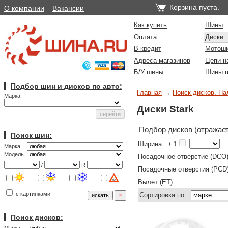
Корзина пуста.
О компании
Вакансии
Как купить
Шины
Оплата
Диски
В кредит
Мотош
Адреса магазинов
Цепи н
Б/У шины
Шины п
Подбор шин и дисков по авто:
Главная
→
Поиск дисков. На
Марка:
Диски Stark
Подбор дисков (отражает
Поиск шин:
Ширина
± 1
Марка
Модель
Посадочное отверстие (DCO
/
R
Посадочные отверстия (PCD
Вылет (ET)
с картинками
Сортировка по
Поиск дисков: