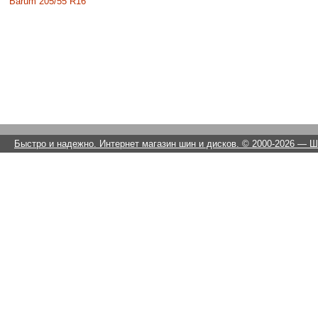
Barum 205/55 R16
Быстро и надежно. Интернет магазин шин и дисков. © 2000-2026
— Ши