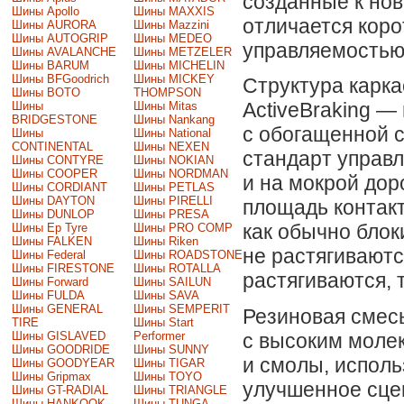
созданные к нов
Шины Apollo
Шины MAXXIS
отличается кор
Шины AURORA
Шины Mazzini
Шины AUTOGRIP
Шины MEDEO
управляемостью
Шины AVALANCHE
Шины METZELER
Шины BARUM
Шины MICHELIN
Шины BFGoodrich
Шины MICKEY
Структура карка
Шины BOTO
THOMPSON
ActiveBraking —
Шины
Шины Mitas
BRIDGESTONE
Шины Nankang
с обогащенной 
Шины
Шины National
CONTINENTAL
Шины NEXEN
стандарт управл
Шины CONTYRE
Шины NOKIAN
Шины COOPER
Шины NORDMAN
и на мокрой дор
Шины CORDIANT
Шины PETLAS
Шины DAYTON
Шины PIRELLI
площадь контакт
Шины DUNLOP
Шины PRESA
как обычно блок
Шины Ep Tyre
Шины PRO COMP
Шины FALKEN
Шины Riken
не растягиваютс
Шины Federal
Шины ROADSTONE
Шины FIRESTONE
Шины ROTALLA
растягиваются, 
Шины Forward
Шины SAILUN
Шины FULDA
Шины SAVA
Шины GENERAL
Шины SEMPERIT
Резиновая смес
TIRE
Шины Start
Шины GISLAVED
Performer
с высоким моле
Шины GOODRIDE
Шины SUNNY
и смолы, исполь
Шины GOODYEAR
Шины TIGAR
Шины Gripmax
Шины TOYO
улучшенное сцеп
Шины GT-RADIAL
Шины TRIANGLE
Шины HANKOOK
Шины TUNGA