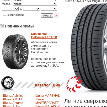
Марка
Фото GOODYEAR Eagle F1 As
Модель
X
с картинками
Новинки зимы
Continental
IceContact 3 TA/TR
Абсолютная новая
зимняя шина с
технологией
ContiFlexStud.
Шипованная шина
созданная для легковых
автомобилей и SUV.
Каталог Шин
Шины Achilles
Шины MARSHAL
Шины AMTEL
Шины
Летние сверхск
Шины Antares
MASTERCRAFT
Шины Aplus
Шины MATADOR