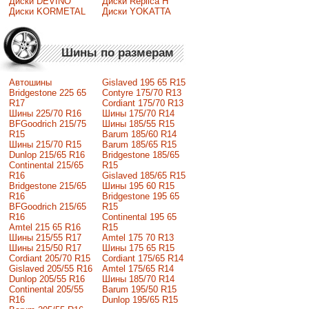
Диски DEVINO
Диски Replica H
Диски KORMETAL
Диски YOKATTA
Шины по размерам
Автошины
Gislaved 195 65 R15
Bridgestone 225 65
Contyre 175/70 R13
R17
Cordiant 175/70 R13
Шины 225/70 R16
Шины 175/70 R14
BFGoodrich 215/75
Шины 185/55 R15
R15
Barum 185/60 R14
Шины 215/70 R15
Barum 185/65 R15
Dunlop 215/65 R16
Bridgestone 185/65
Continental 215/65
R15
R16
Gislaved 185/65 R15
Bridgestone 215/65
Шины 195 60 R15
R16
Bridgestone 195 65
BFGoodrich 215/65
R15
R16
Continental 195 65
Amtel 215 65 R16
R15
Шины 215/55 R17
Amtel 175 70 R13
Шины 215/50 R17
Шины 175 65 R15
Сordiant 205/70 R15
Cordiant 175/65 R14
Gislaved 205/55 R16
Amtel 175/65 R14
Dunlop 205/55 R16
Шины 185/70 R14
Continental 205/55
Barum 195/50 R15
R16
Dunlop 195/65 R15