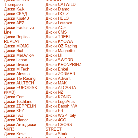
Thompson
Диски CATWILD
Диски K&K
Диски Diamo
Диски СКАД
Диски DOTZ
Диски КраМЗ
Диски HELO
Диски AEZ
Диски Lorenzo
Диски Exclusive
Диски ACE
Line
Диски CMS
Диски Replica
Диски TREBL
REPLAY
Диски KYOWA
Диски MOMO
Диски OZ Racing
Диски Rial
Диски Magnetto
Диски МегАлюм
Диски IJI
Диски Lenso
Диски SWORD
Диски Виком
Диски KRONPRINZ
Диски MiTech
Диски Enkei
Диски Alessio
Диски ZORMER
Диски TG Racing
Диски Advanti
Диски ALLTECH
Диски MAK
Диски EURODISK
Диски ALCASTA
(ФМЗ)
Диски NZ
Диски Cam
Диски KONIG
Диски TechLine
Диски LegeArtis
Диски ZEPPELIN
Диски Baosh NW
Диски KFZ
Диски FR
Диски ГАЗ
Диски WSP Italy
Диски Vianor
Диски 4GO
Диски Автодиски
Диски CROSS
ЧКПЗ
STREET
Диски Kosei
Диски Stark