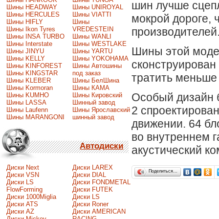
шин лучше сцепл
Шины HEADWAY
Шины UNIROYAL
Шины HERCULES
Шины VIATTI
мокрой дороге, 
Шины HIFLY
Шины
Шины Ikon Tyres
VREDESTEIN
производителей
Шины INSA TURBO
Шины WANLI
Шины Interstate
Шины WESTLAKE
Шины этой моде
Шины JINYU
Шины YARTU
Шины KELLY
Шины YOKOHAMA
сконструирован 
Шины KINFOREST
Шины Автошины
Шины KINGSTAR
под заказ
тратить меньше 
Шины KLEBER
Шины БелШина
Шины Kormoran
Шины КАМА
Особый дизайн б
Шины KUMHO
Шины Кировский
Шины LASSA
Шинный завод
2 спроектирован
Шины Laufenn
Шины Ярославский
Шины MARANGONI
шинный завод
движении. 64 бл
во внутреннем г
Автодиски
акустический ко
Диски Next
Диски LAREX
Поделиться…
Диски VSN
Диски DIAL
Диски LS
Диски FONDMETAL
FlowForming
Диски FUTEK
Диски 1000Miglia
Диски LS
Диски ATS
Диски Roner
Диски AZ
Диски AMERICAN
Диски Mickey
RACING