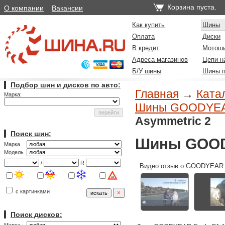
Корзина пуста.
О компании
Вакансии
Как купить
Шины
Оплата
Диски
В кредит
Мотош
Адреса магазинов
Цепи н
Б/У шины
Шины п
Подбор шин и дисков по авто:
Главная
→
Ката
Марка:
Шины GOODYEAR 
Asymmetric 2
Поиск шин:
Шины GOODY
Марка
Модель
/
R
Видео отзыв о GOODYEAR E
с картинками
Поиск дисков: