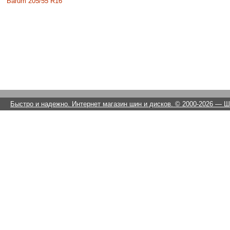
Barum 205/55 R16
Быстро и надежно. Интернет магазин шин и дисков. © 2000-2026
— Ши