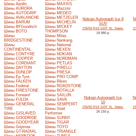
Шины Apollo
Шины MAXXIS
Шины AURORA
Шины Mazzini
Шины AUTOGRIP
Шины MEDEO
Шины AVALANCHE
Шины METZELER
Nokian Autograph Ice 9
N
Шины BARUM
Шины MICHELIN
SUV
Шины BFGoodrich
Шины MICKEY
235/50 R19 103T XL. Зима.
2
Шины BOTO
THOMPSON
19 980 р.
Шины
Шины Mitas
BRIDGESTONE
Шины Nankang
Шины
Шины National
CONTINENTAL
Шины NEXEN
Шины CONTYRE
Шины NOKIAN
Шины COOPER
Шины NORDMAN
Шины CORDIANT
Шины PETLAS
Шины DAYTON
Шины PIRELLI
Шины DUNLOP
Шины PRESA
Шины Ep Tyre
Шины PRO COMP
Шины FALKEN
Шины Riken
Шины Federal
Шины ROADSTONE
Шины FIRESTONE
Шины ROTALLA
Шины Forward
Шины SAILUN
Nokian Autograph Ice
N
Шины FULDA
Шины SAVA
10
Шины GENERAL
Шины SEMPERIT
235/50 R19 103T XL. Зима.
2
TIRE
Шины Start
26 150 р.
Шины GISLAVED
Performer
Шины GOODRIDE
Шины SUNNY
Шины GOODYEAR
Шины TIGAR
Шины Gripmax
Шины TOYO
Шины GT-RADIAL
Шины TRIANGLE
Шины HANKOOK
Шины TUNGA