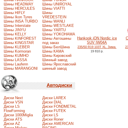
Шины HEADWAY
Шины UNIROYAL
Шины HERCULES
Шины VIATTI
Шины HIFLY
Шины
Шины Ikon Tyres
VREDESTEIN
Шины INSA TURBO
Шины WANLI
Шины Interstate
Шины WESTLAKE
Шины JINYU
Шины YARTU
Шины KELLY
Шины YOKOHAMA
Hankook iON Nordic ice
C
Шины KINFOREST
Шины Автошины
SUV IW04A
Шины KINGSTAR
под заказ
Шины KLEBER
Шины БелШина
235/50 R19 103T XL. Зима.
2
Шины Kormoran
Шины КАМА
19 810 р.
Шины KUMHO
Шины Кировский
Шины LASSA
Шинный завод
Шины Laufenn
Шины Ярославский
Шины MARANGONI
шинный завод
Автодиски
Диски Next
Диски LAREX
Диски VSN
Диски DIAL
Диски LS
Диски FONDMETAL
FlowForming
Диски FUTEK
Диски 1000Miglia
Диски LS
Диски ATS
Диски Roner
Диски AZ
Диски AMERICAN
Диски Mickey
RACING