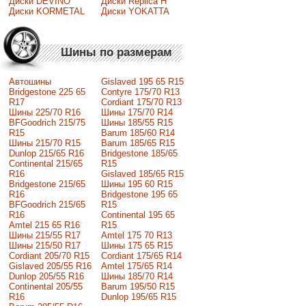
Диски DEVINO
Диски Replica H
Диски KORMETAL
Диски YOKATTA
Шины по размерам
Автошины
Gislaved 195 65 R15
Bridgestone 225 65
Contyre 175/70 R13
R17
Cordiant 175/70 R13
Шины 225/70 R16
Шины 175/70 R14
BFGoodrich 215/75
Шины 185/55 R15
R15
Barum 185/60 R14
Шины 215/70 R15
Barum 185/65 R15
Dunlop 215/65 R16
Bridgestone 185/65
Continental 215/65
R15
R16
Gislaved 185/65 R15
Bridgestone 215/65
Шины 195 60 R15
R16
Bridgestone 195 65
BFGoodrich 215/65
R15
R16
Continental 195 65
Amtel 215 65 R16
R15
Шины 215/55 R17
Amtel 175 70 R13
Шины 215/50 R17
Шины 175 65 R15
Сordiant 205/70 R15
Cordiant 175/65 R14
Gislaved 205/55 R16
Amtel 175/65 R14
Dunlop 205/55 R16
Шины 185/70 R14
Continental 205/55
Barum 195/50 R15
R16
Dunlop 195/65 R15