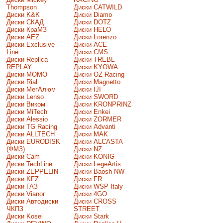
Thompson
Диски CATWILD
Диски K&K
Диски Diamo
Диски СКАД
Диски DOTZ
Диски КраМЗ
Диски HELO
Диски AEZ
Диски Lorenzo
Диски Exclusive
Диски ACE
Line
Диски CMS
Диски Replica
Диски TREBL
REPLAY
Диски KYOWA
Диски MOMO
Диски OZ Racing
Диски Rial
Диски Magnetto
Диски МегАлюм
Диски IJI
Диски Lenso
Диски SWORD
Диски Виком
Диски KRONPRINZ
Диски MiTech
Диски Enkei
Диски Alessio
Диски ZORMER
Диски TG Racing
Диски Advanti
Диски ALLTECH
Диски MAK
Диски EURODISK
Диски ALCASTA
(ФМЗ)
Диски NZ
Диски Cam
Диски KONIG
Диски TechLine
Диски LegeArtis
Диски ZEPPELIN
Диски Baosh NW
Диски KFZ
Диски FR
Диски ГАЗ
Диски WSP Italy
Диски Vianor
Диски 4GO
Диски Автодиски
Диски CROSS
ЧКПЗ
STREET
Диски Kosei
Диски Stark