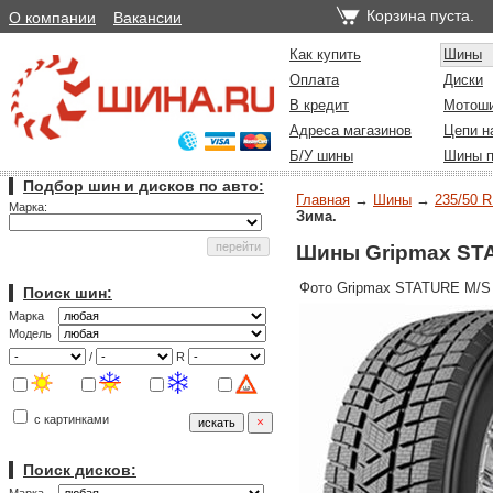
Корзина пуста.
О компании
Вакансии
Как купить
Шины
Оплата
Диски
В кредит
Мотош
Адреса магазинов
Цепи н
Б/У шины
Шины п
Подбор шин и дисков по авто:
Главная
→
Шины
→
235/50 R
Марка:
Зима.
Шины Gripmax STAT
Фото Gripmax STATURE M/S
Поиск шин:
Марка
Модель
/
R
с картинками
Поиск дисков: