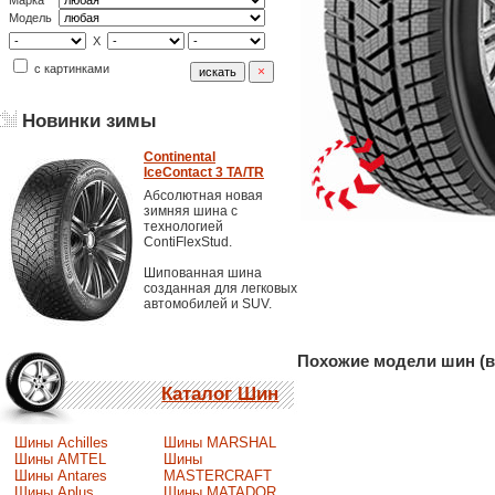
Марка
Модель
X
с картинками
Новинки зимы
Continental
IceContact 3 TA/TR
Абсолютная новая
зимняя шина с
технологией
ContiFlexStud.
Шипованная шина
созданная для легковых
автомобилей и SUV.
Похожие модели шин (в
Каталог Шин
Шины Achilles
Шины MARSHAL
Шины AMTEL
Шины
Шины Antares
MASTERCRAFT
Шины Aplus
Шины MATADOR