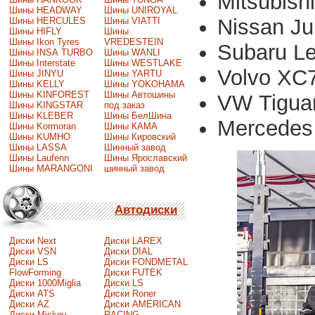
Mitsubis
Шины HEADWAY
Шины UNIROYAL
Nissan Ju
Шины HERCULES
Шины VIATTI
Шины HIFLY
Шины
Шины Ikon Tyres
VREDESTEIN
Subaru L
Шины INSA TURBO
Шины WANLI
Шины Interstate
Шины WESTLAKE
Volvo XC
Шины JINYU
Шины YARTU
Шины KELLY
Шины YOKOHAMA
Шины KINFOREST
Шины Автошины
VW Tigu
Шины KINGSTAR
под заказ
Шины KLEBER
Шины БелШина
Mercedes
Шины Kormoran
Шины КАМА
Шины KUMHO
Шины Кировский
Шины LASSA
Шинный завод
Шины Laufenn
Шины Ярославский
Шины MARANGONI
шинный завод
Автодиски
Диски Next
Диски LAREX
Диски VSN
Диски DIAL
Диски LS
Диски FONDMETAL
FlowForming
Диски FUTEK
Диски 1000Miglia
Диски LS
Диски ATS
Диски Roner
Диски AZ
Диски AMERICAN
Диски Mickey
RACING