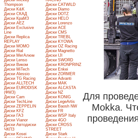
Thompson
Диски CATWILD
Диски K&K
Диски Diamo
Диски СКАД
Диски DOTZ
Диски КраМЗ
Диски HELO
Диски AEZ
Диски Lorenzo
Диски Exclusive
Диски ACE
Line
Диски CMS
Диски Replica
Диски TREBL
REPLAY
Диски KYOWA
Диски MOMO
Диски OZ Racing
Диски Rial
Диски Magnetto
Диски МегАлюм
Диски IJI
Диски Lenso
Диски SWORD
Диски Виком
Диски KRONPRINZ
Диски MiTech
Диски Enkei
Диски Alessio
Диски ZORMER
Диски TG Racing
Диски Advanti
Диски ALLTECH
Диски MAK
Диски EURODISK
Диски ALCASTA
(ФМЗ)
Диски NZ
Для проведе
Диски Cam
Диски KONIG
Диски TechLine
Диски LegeArtis
Mokka. Чт
Диски ZEPPELIN
Диски Baosh NW
Диски KFZ
Диски FR
Диски ГАЗ
Диски WSP Italy
проведения
Диски Vianor
Диски 4GO
Диски Автодиски
Диски CROSS
ЧКПЗ
STREET
Диски Kosei
Диски Stark