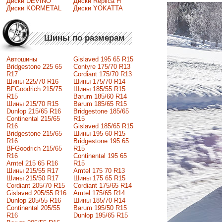
Диски DEVINO
Диски Replica H
Диски KORMETAL
Диски YOKATTA
Шины по размерам
Автошины
Gislaved 195 65 R15
Bridgestone 225 65
Contyre 175/70 R13
R17
Cordiant 175/70 R13
Шины 225/70 R16
Шины 175/70 R14
BFGoodrich 215/75
Шины 185/55 R15
R15
Barum 185/60 R14
Шины 215/70 R15
Barum 185/65 R15
Dunlop 215/65 R16
Bridgestone 185/65
Continental 215/65
R15
R16
Gislaved 185/65 R15
Bridgestone 215/65
Шины 195 60 R15
R16
Bridgestone 195 65
BFGoodrich 215/65
R15
R16
Continental 195 65
Amtel 215 65 R16
R15
Шины 215/55 R17
Amtel 175 70 R13
Шины 215/50 R17
Шины 175 65 R15
Сordiant 205/70 R15
Cordiant 175/65 R14
Gislaved 205/55 R16
Amtel 175/65 R14
Dunlop 205/55 R16
Шины 185/70 R14
Continental 205/55
Barum 195/50 R15
R16
Dunlop 195/65 R15