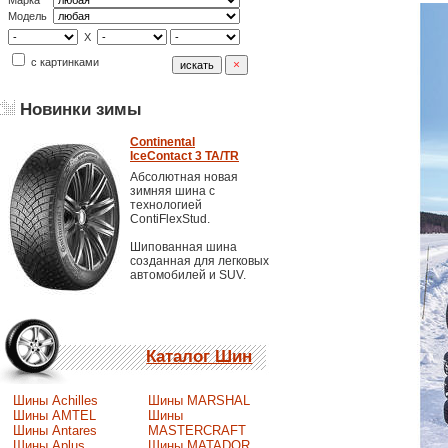
Марка
Модель
X
с картинками
Новинки зимы
Continental
IceContact 3 TA/TR
Абсолютная новая
зимняя шина с
технологией
ContiFlexStud.
Шипованная шина
созданная для легковых
автомобилей и SUV.
Каталог Шин
Шины Achilles
Шины MARSHAL
Шины AMTEL
Шины
Шины Antares
MASTERCRAFT
Шины Aplus
Шины MATADOR