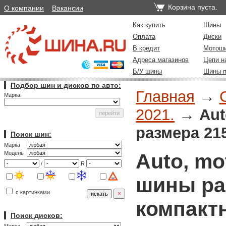
Корзина пуста.
О компании
Вакансии
Как купить
Шины
Оплата
Диски
В кредит
Мотош
Адреса магазинов
Цепи н
Б/У шины
Шины п
Подбор шин и дисков по авто:
Главная
→
Марка:
2021.
→
Aut
размера 21
Поиск шин:
Марка
Auto, mo
Модель
/
R
шины раз
с картинками
компакт
Поиск дисков: