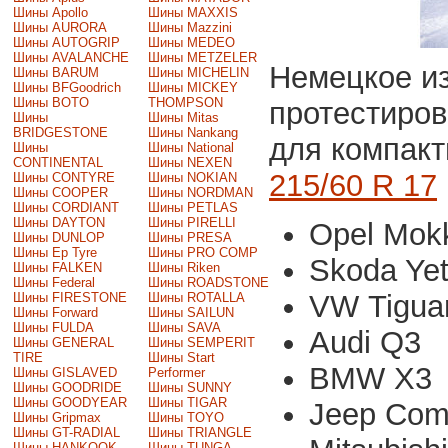
Шины Apollo
Шины MAXXIS
Шины AURORA
Шины Mazzini
Шины AUTOGRIP
Шины MEDEO
Шины AVALANCHE
Шины METZELER
Немецкое из
Шины BARUM
Шины MICHELIN
Шины BFGoodrich
Шины MICKEY
Шины BOTO
THOMPSON
протестиро
Шины
Шины Mitas
BRIDGESTONE
Шины Nankang
для компак
Шины
Шины National
CONTINENTAL
Шины NEXEN
215/60 R 17
Шины CONTYRE
Шины NOKIAN
Шины COOPER
Шины NORDMAN
Шины CORDIANT
Шины PETLAS
Шины DAYTON
Шины PIRELLI
Opel Mo
Шины DUNLOP
Шины PRESA
Шины Ep Tyre
Шины PRO COMP
Skoda Ye
Шины FALKEN
Шины Riken
Шины Federal
Шины ROADSTONE
VW Tigu
Шины FIRESTONE
Шины ROTALLA
Шины Forward
Шины SAILUN
Шины FULDA
Шины SAVA
Audi Q3
Шины GENERAL
Шины SEMPERIT
TIRE
Шины Start
BMW X3
Шины GISLAVED
Performer
Шины GOODRIDE
Шины SUNNY
Шины GOODYEAR
Шины TIGAR
Jeep Com
Шины Gripmax
Шины TOYO
Шины GT-RADIAL
Шины TRIANGLE
Шины HANKOOK
Шины TUNGA