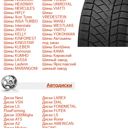
Шины HEADWAY
Шины UNIROYAL
Шины HERCULES
Шины VIATTI
Шины HIFLY
Шины
Шины Ikon Tyres
VREDESTEIN
Шины INSA TURBO
Шины WANLI
Шины Interstate
Шины WESTLAKE
Шины JINYU
Шины YARTU
Шины KELLY
Шины YOKOHAMA
Шины KINFOREST
Шины Автошины
Шины KINGSTAR
под заказ
Шины KLEBER
Шины БелШина
Шины Kormoran
Шины КАМА
Шины KUMHO
Шины Кировский
Шины LASSA
Шинный завод
Шины Laufenn
Шины Ярославский
Шины MARANGONI
шинный завод
Автодиски
Диски Next
Диски LAREX
Диски VSN
Диски DIAL
Диски LS
Диски FONDMETAL
FlowForming
Диски FUTEK
Диски 1000Miglia
Диски LS
Диски ATS
Диски Roner
Диски AZ
Диски AMERICAN
Диски Mickey
RACING