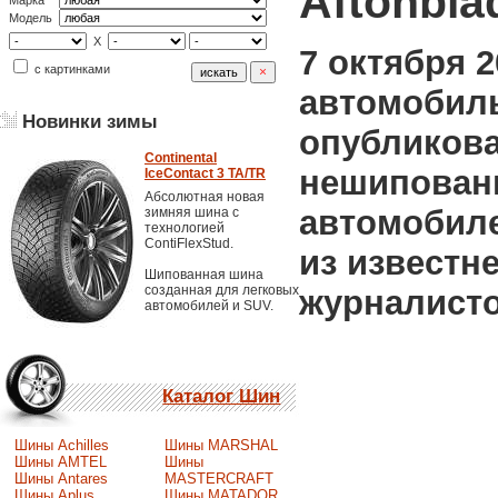
Aftonbla
Марка
Модель
X
7 октября 
с картинками
автомобиль
Новинки зимы
опубликова
Continental
нешипован
IceContact 3 TA/TR
Абсолютная новая
автомобиле
зимняя шина с
технологией
ContiFlexStud.
из извест
Шипованная шина
созданная для легковых
журналисто
автомобилей и SUV.
Каталог Шин
Шины Achilles
Шины MARSHAL
Шины AMTEL
Шины
Шины Antares
MASTERCRAFT
Шины Aplus
Шины MATADOR