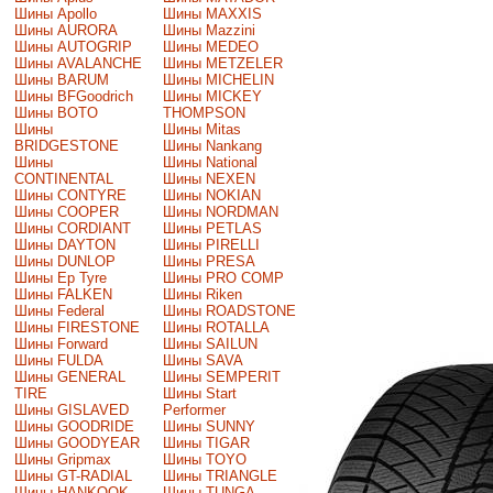
Шины Apollo
Шины MAXXIS
Шины AURORA
Шины Mazzini
Шины AUTOGRIP
Шины MEDEO
Шины AVALANCHE
Шины METZELER
Шины BARUM
Шины MICHELIN
Шины BFGoodrich
Шины MICKEY
Шины BOTO
THOMPSON
Шины
Шины Mitas
BRIDGESTONE
Шины Nankang
Шины
Шины National
CONTINENTAL
Шины NEXEN
Шины CONTYRE
Шины NOKIAN
Шины COOPER
Шины NORDMAN
Шины CORDIANT
Шины PETLAS
Шины DAYTON
Шины PIRELLI
Шины DUNLOP
Шины PRESA
Шины Ep Tyre
Шины PRO COMP
Шины FALKEN
Шины Riken
Шины Federal
Шины ROADSTONE
Шины FIRESTONE
Шины ROTALLA
Шины Forward
Шины SAILUN
Шины FULDA
Шины SAVA
Шины GENERAL
Шины SEMPERIT
TIRE
Шины Start
Шины GISLAVED
Performer
Шины GOODRIDE
Шины SUNNY
Шины GOODYEAR
Шины TIGAR
Шины Gripmax
Шины TOYO
Шины GT-RADIAL
Шины TRIANGLE
Шины HANKOOK
Шины TUNGA