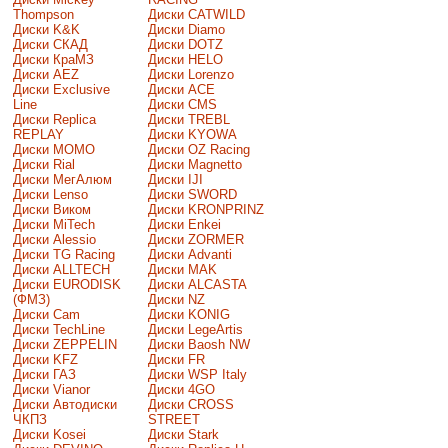
Thompson
Диски CATWILD
Диски K&K
Диски Diamo
Диски СКАД
Диски DOTZ
Диски КраМЗ
Диски HELO
Диски AEZ
Диски Lorenzo
Диски Exclusive
Диски ACE
Line
Диски CMS
Диски Replica
Диски TREBL
REPLAY
Диски KYOWA
Диски MOMO
Диски OZ Racing
Диски Rial
Диски Magnetto
Диски МегАлюм
Диски IJI
Диски Lenso
Диски SWORD
Диски Виком
Диски KRONPRINZ
Диски MiTech
Диски Enkei
Диски Alessio
Диски ZORMER
Диски TG Racing
Диски Advanti
Диски ALLTECH
Диски MAK
Диски EURODISK
Диски ALCASTA
(ФМЗ)
Диски NZ
Диски Cam
Диски KONIG
Диски TechLine
Диски LegeArtis
Диски ZEPPELIN
Диски Baosh NW
Диски KFZ
Диски FR
Диски ГАЗ
Диски WSP Italy
Диски Vianor
Диски 4GO
Диски Автодиски
Диски CROSS
ЧКПЗ
STREET
Диски Kosei
Диски Stark