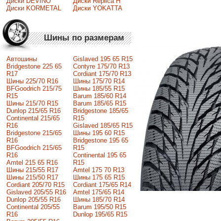
Диски DEVINO
Диски Replica H
Диски KORMETAL
Диски YOKATTA
Шины по размерам
Автошины
Gislaved 195 65 R15
Bridgestone 225 65
Contyre 175/70 R13
R17
Cordiant 175/70 R13
Шины 225/70 R16
Шины 175/70 R14
BFGoodrich 215/75
Шины 185/55 R15
R15
Barum 185/60 R14
Шины 215/70 R15
Barum 185/65 R15
Dunlop 215/65 R16
Bridgestone 185/65
Continental 215/65
R15
R16
Gislaved 185/65 R15
Bridgestone 215/65
Шины 195 60 R15
R16
Bridgestone 195 65
BFGoodrich 215/65
R15
R16
Continental 195 65
Amtel 215 65 R16
R15
Шины 215/55 R17
Amtel 175 70 R13
Шины 215/50 R17
Шины 175 65 R15
Сordiant 205/70 R15
Cordiant 175/65 R14
Gislaved 205/55 R16
Amtel 175/65 R14
Dunlop 205/55 R16
Шины 185/70 R14
Continental 205/55
Barum 195/50 R15
R16
Dunlop 195/65 R15