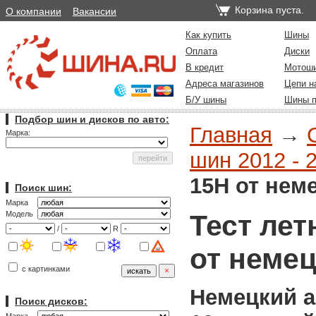
Корзина пуста.
О компании
Вакансии
Как купить
Шины
Оплата
Диски
В кредит
Мотош
Адреса магазинов
Цепи н
Б/У шины
Шины п
Подбор шин и дисков по авто:
Главная
→
Марка:
шин 2012 - 
15H от нем
Поиск шин:
Марка
Тест лет
Модель
/
R
от неме
с картинками
Немецкий а
Поиск дисков: