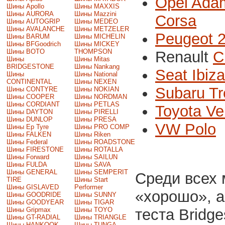
Opel Ada
Шины Apollo
Шины MAXXIS
Шины AURORA
Шины Mazzini
Corsa
Шины AUTOGRIP
Шины MEDEO
Шины AVALANCHE
Шины METZELER
Peugeot 
Шины BARUM
Шины MICHELIN
Шины BFGoodrich
Шины MICKEY
Шины BOTO
THOMPSON
Renault
C
Шины
Шины Mitas
BRIDGESTONE
Шины Nankang
Seat Ibiza
Шины
Шины National
CONTINENTAL
Шины NEXEN
Subaru Tr
Шины CONTYRE
Шины NOKIAN
Шины COOPER
Шины NORDMAN
Шины CORDIANT
Шины PETLAS
Toyota Ve
Шины DAYTON
Шины PIRELLI
Шины DUNLOP
Шины PRESA
VW Polo
Шины Ep Tyre
Шины PRO COMP
Шины FALKEN
Шины Riken
Шины Federal
Шины ROADSTONE
Шины FIRESTONE
Шины ROTALLA
Шины Forward
Шины SAILUN
Шины FULDA
Шины SAVA
Шины GENERAL
Шины SEMPERIT
Среди всех 
TIRE
Шины Start
Шины GISLAVED
Performer
«хорошо», а
Шины GOODRIDE
Шины SUNNY
Шины GOODYEAR
Шины TIGAR
Шины Gripmax
Шины TOYO
теста Bridg
Шины GT-RADIAL
Шины TRIANGLE
Шины HANKOOK
Шины TUNGA