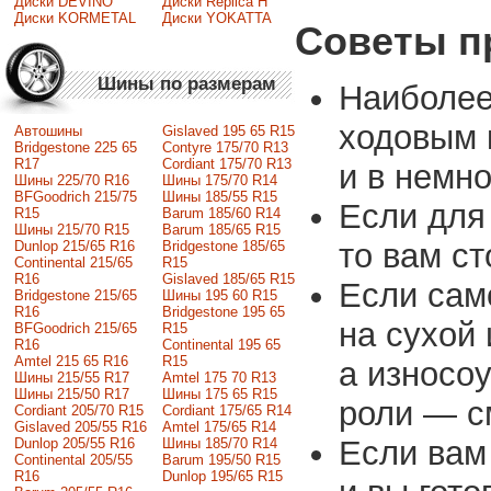
Диски DEVINO
Диски Replica H
Диски KORMETAL
Диски YOKATTA
Советы п
Шины по размерам
Наиболее
ходовым 
Автошины
Gislaved 195 65 R15
Bridgestone 225 65
Contyre 175/70 R13
R17
Cordiant 175/70 R13
и в немн
Шины 225/70 R16
Шины 175/70 R14
BFGoodrich 215/75
Шины 185/55 R15
Если для
R15
Barum 185/60 R14
Шины 215/70 R15
Barum 185/65 R15
то вам ст
Dunlop 215/65 R16
Bridgestone 185/65
Continental 215/65
R15
R16
Gislaved 185/65 R15
Если сам
Bridgestone 215/65
Шины 195 60 R15
R16
Bridgestone 195 65
на сухой 
BFGoodrich 215/65
R15
R16
Continental 195 65
Amtel 215 65 R16
R15
а износоу
Шины 215/55 R17
Amtel 175 70 R13
Шины 215/50 R17
Шины 175 65 R15
роли — с
Сordiant 205/70 R15
Cordiant 175/65 R14
Gislaved 205/55 R16
Amtel 175/65 R14
Если вам
Dunlop 205/55 R16
Шины 185/70 R14
Continental 205/55
Barum 195/50 R15
R16
Dunlop 195/65 R15