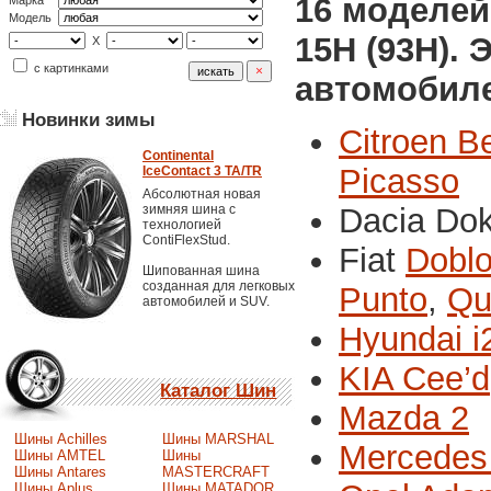
16 моделей
Марка
Модель
15H (93H).
X
с картинками
автомобиле
Новинки зимы
Citroen Be
Continental
Picasso
IceContact 3 TA/TR
Абсолютная новая
зимняя шина с
Dacia Dok
технологией
ContiFlexStud.
Fiat
Dobl
Шипованная шина
созданная для легковых
Punto
,
Qu
автомобилей и SUV.
Hyundai i
KIA Cee’d
Каталог Шин
Mazda 2
Шины Achilles
Шины MARSHAL
Mercedes 
Шины AMTEL
Шины
Шины Antares
MASTERCRAFT
Шины Aplus
Шины MATADOR