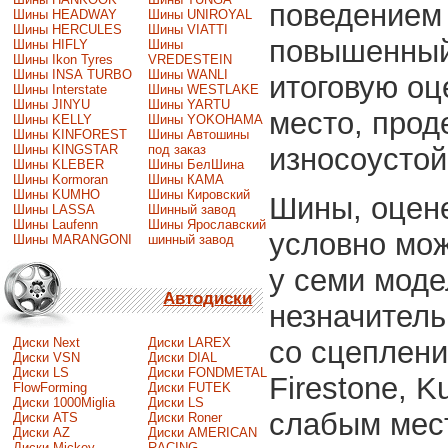
поведением 
Шины HEADWAY
Шины UNIROYAL
Шины HERCULES
Шины VIATTI
повышенный
Шины HIFLY
Шины
Шины Ikon Tyres
VREDESTEIN
Шины INSA TURBO
Шины WANLI
итоговую оц
Шины Interstate
Шины WESTLAKE
Шины JINYU
Шины YARTU
место, прод
Шины KELLY
Шины YOKOHAMA
Шины KINFOREST
Шины Автошины
Шины KINGSTAR
под заказ
износоустой
Шины KLEBER
Шины БелШина
Шины Kormoran
Шины КАМА
Шины KUMHO
Шины Кировский
Шины, оцене
Шины LASSA
Шинный завод
Шины Laufenn
Шины Ярославский
условно мож
Шины MARANGONI
шинный завод
у семи мод
Автодиски
незначитель
со сцеплени
Диски Next
Диски LAREX
Диски VSN
Диски DIAL
Диски LS
Диски FONDMETAL
Firestone, K
FlowForming
Диски FUTEK
Диски 1000Miglia
Диски LS
слабым мест
Диски ATS
Диски Roner
Диски AZ
Диски AMERICAN
Диски Mickey
RACING