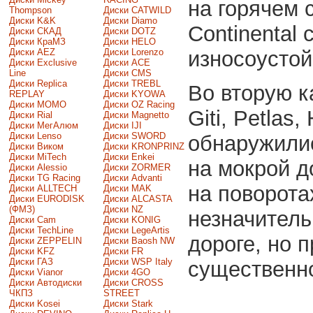
на горячем 
Thompson
Диски CATWILD
Диски K&K
Диски Diamo
Continental
Диски СКАД
Диски DOTZ
Диски КраМЗ
Диски HELO
износоустой
Диски AEZ
Диски Lorenzo
Диски Exclusive
Диски ACE
Line
Диски CMS
Диски Replica
Диски TREBL
Во вторую к
REPLAY
Диски KYOWA
Диски MOMO
Диски OZ Racing
Giti, Petlas,
Диски Rial
Диски Magnetto
Диски МегАлюм
Диски IJI
Диски Lenso
Диски SWORD
обнаружили
Диски Виком
Диски KRONPRINZ
Диски MiTech
Диски Enkei
на мокрой д
Диски Alessio
Диски ZORMER
Диски TG Racing
Диски Advanti
на поворота
Диски ALLTECH
Диски MAK
Диски EURODISK
Диски ALCASTA
(ФМЗ)
Диски NZ
незначитель
Диски Cam
Диски KONIG
Диски TechLine
Диски LegeArtis
дороге, но 
Диски ZEPPELIN
Диски Baosh NW
Диски KFZ
Диски FR
Диски ГАЗ
Диски WSP Italy
существенно
Диски Vianor
Диски 4GO
Диски Автодиски
Диски CROSS
ЧКПЗ
STREET
Диски Kosei
Диски Stark