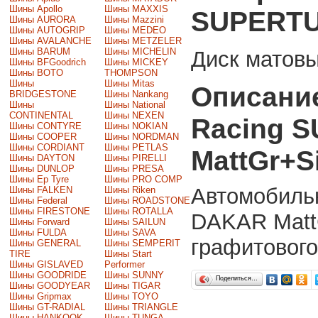
Шины Apollo
Шины MAXXIS
SUPERTU
Шины AURORA
Шины Mazzini
Шины AUTOGRIP
Шины MEDEO
Шины AVALANCHE
Шины METZELER
Шины BARUM
Шины MICHELIN
Диск матовы
Шины BFGoodrich
Шины MICKEY
Шины BOTO
THOMPSON
Шины
Шины Mitas
Описание
BRIDGESTONE
Шины Nankang
Шины
Шины National
CONTINENTAL
Шины NEXEN
Racing 
Шины CONTYRE
Шины NOKIAN
Шины COOPER
Шины NORDMAN
Шины CORDIANT
Шины PETLAS
MattGr+Si
Шины DAYTON
Шины PIRELLI
Шины DUNLOP
Шины PRESA
Шины Ep Tyre
Шины PRO COMP
Автомобиль
Шины FALKEN
Шины Riken
Шины Federal
Шины ROADSTONE
Шины FIRESTONE
Шины ROTALLA
DAKAR MattG
Шины Forward
Шины SAILUN
Шины FULDA
Шины SAVA
графитового
Шины GENERAL
Шины SEMPERIT
TIRE
Шины Start
Шины GISLAVED
Performer
Шины GOODRIDE
Шины SUNNY
Поделиться…
Шины GOODYEAR
Шины TIGAR
Шины Gripmax
Шины TOYO
Шины GT-RADIAL
Шины TRIANGLE
Шины HANKOOK
Шины TUNGA