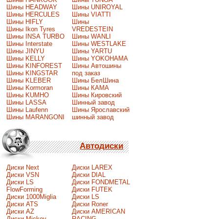
Шины HEADWAY
Шины UNIROYAL
Шины HERCULES
Шины VIATTI
Шины HIFLY
Шины
Шины Ikon Tyres
VREDESTEIN
Шины INSA TURBO
Шины WANLI
Шины Interstate
Шины WESTLAKE
Шины JINYU
Шины YARTU
Шины KELLY
Шины YOKOHAMA
Шины KINFOREST
Шины Автошины
Шины KINGSTAR
под заказ
Шины KLEBER
Шины БелШина
Шины Kormoran
Шины КАМА
Шины KUMHO
Шины Кировский
Шины LASSA
Шинный завод
Шины Laufenn
Шины Ярославский
Шины MARANGONI
шинный завод
Автодиски
Диски Next
Диски LAREX
Диски VSN
Диски DIAL
Диски LS
Диски FONDMETAL
FlowForming
Диски FUTEK
Диски 1000Miglia
Диски LS
Диски ATS
Диски Roner
Диски AZ
Диски AMERICAN
Диски Mickey
RACING