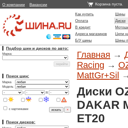
Корзина пуста.
О компании
Вакансии
Как купить
Шины
Оплата
Диски
В кредит
Мотош
Адреса магазинов
Цепи н
Б/У шины
Шины п
Подбор шин и дисков по авто:
Главная
→
Марка:
Racing
→
O
MattGr+Sil
Поиск шин:
Марка
Диски O
Модель
/
R
DAKAR Ma
с картинками
ET20
Поиск дисков: