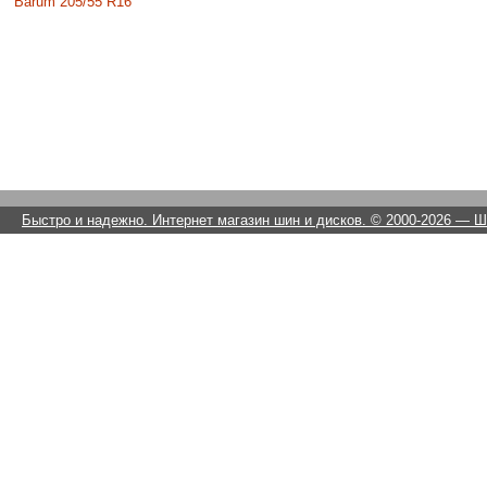
Barum 205/55 R16
Быстро и надежно. Интернет магазин шин и дисков. © 2000-2026
— Ши