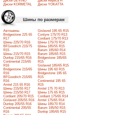
Диски DEVINO
Диски Replica H
Диски KORMETAL
Диски YOKATTA
Шины по размерам
Автошины
Gislaved 195 65 R15
Bridgestone 225 65
Contyre 175/70 R13
R17
Cordiant 175/70 R13
Шины 225/70 R16
Шины 175/70 R14
BFGoodrich 215/75
Шины 185/55 R15
R15
Barum 185/60 R14
Шины 215/70 R15
Barum 185/65 R15
Dunlop 215/65 R16
Bridgestone 185/65
Continental 215/65
R15
R16
Gislaved 185/65 R15
Bridgestone 215/65
Шины 195 60 R15
R16
Bridgestone 195 65
BFGoodrich 215/65
R15
R16
Continental 195 65
Amtel 215 65 R16
R15
Шины 215/55 R17
Amtel 175 70 R13
Шины 215/50 R17
Шины 175 65 R15
Сordiant 205/70 R15
Cordiant 175/65 R14
Gislaved 205/55 R16
Amtel 175/65 R14
Dunlop 205/55 R16
Шины 185/70 R14
Continental 205/55
Barum 195/50 R15
R16
Dunlop 195/65 R15