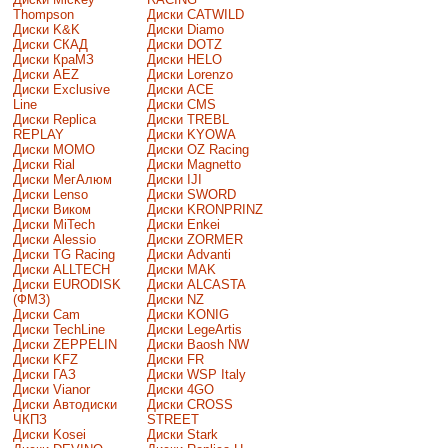
Thompson
Диски CATWILD
Диски K&K
Диски Diamo
Диски СКАД
Диски DOTZ
Диски КраМЗ
Диски HELO
Диски AEZ
Диски Lorenzo
Диски Exclusive
Диски ACE
Line
Диски CMS
Диски Replica
Диски TREBL
REPLAY
Диски KYOWA
Диски MOMO
Диски OZ Racing
Диски Rial
Диски Magnetto
Диски МегАлюм
Диски IJI
Диски Lenso
Диски SWORD
Диски Виком
Диски KRONPRINZ
Диски MiTech
Диски Enkei
Диски Alessio
Диски ZORMER
Диски TG Racing
Диски Advanti
Диски ALLTECH
Диски MAK
Диски EURODISK
Диски ALCASTA
(ФМЗ)
Диски NZ
Диски Cam
Диски KONIG
Диски TechLine
Диски LegeArtis
Диски ZEPPELIN
Диски Baosh NW
Диски KFZ
Диски FR
Диски ГАЗ
Диски WSP Italy
Диски Vianor
Диски 4GO
Диски Автодиски
Диски CROSS
ЧКПЗ
STREET
Диски Kosei
Диски Stark