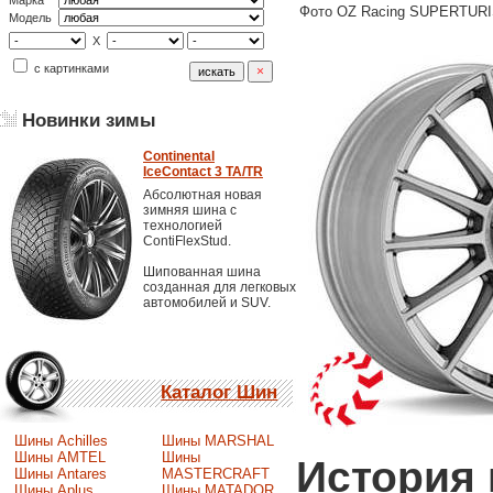
Марка
Фото OZ Racing SUPERTURI
Модель
X
с картинками
Новинки зимы
Continental
IceContact 3 TA/TR
Абсолютная новая
зимняя шина с
технологией
ContiFlexStud.
Шипованная шина
созданная для легковых
автомобилей и SUV.
Каталог Шин
Шины Achilles
Шины MARSHAL
Шины AMTEL
Шины
История 
Шины Antares
MASTERCRAFT
Шины Aplus
Шины MATADOR