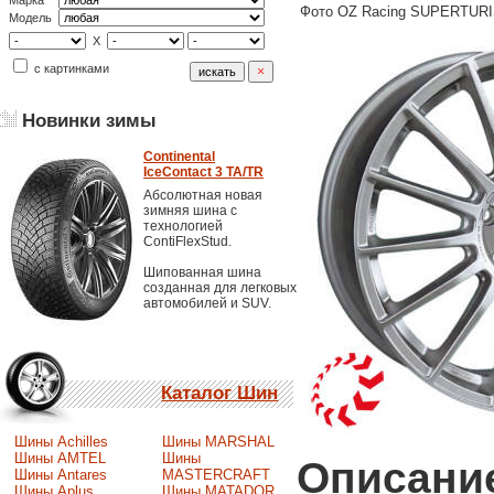
Марка
Фото OZ Racing SUPERTURI
Модель
X
с картинками
Новинки зимы
Continental
IceContact 3 TA/TR
Абсолютная новая
зимняя шина с
технологией
ContiFlexStud.
Шипованная шина
созданная для легковых
автомобилей и SUV.
Каталог Шин
Шины Achilles
Шины MARSHAL
Шины AMTEL
Шины
Описание
Шины Antares
MASTERCRAFT
Шины Aplus
Шины MATADOR