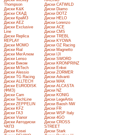
Thompson
Диски CATWILD
Диски K&K
Диски Diamo
Диски СКАД
Диски DOTZ
Диски КраМЗ
Диски HELO
Диски AEZ
Диски Lorenzo
Диски Exclusive
Диски ACE
Line
Диски CMS
Диски Replica
Диски TREBL
REPLAY
Диски KYOWA
Диски MOMO
Диски OZ Racing
Диски Rial
Диски Magnetto
Диски МегАлюм
Диски IJI
Диски Lenso
Диски SWORD
Диски Виком
Диски KRONPRINZ
Диски MiTech
Диски Enkei
Диски Alessio
Диски ZORMER
Диски TG Racing
Диски Advanti
Диски ALLTECH
Диски MAK
Диски EURODISK
Диски ALCASTA
(ФМЗ)
Диски NZ
Диски Cam
Диски KONIG
Диски TechLine
Диски LegeArtis
Диски ZEPPELIN
Диски Baosh NW
Диски KFZ
Диски FR
Диски ГАЗ
Диски WSP Italy
Диски Vianor
Диски 4GO
Диски Автодиски
Диски CROSS
ЧКПЗ
STREET
Диски Kosei
Диски Stark