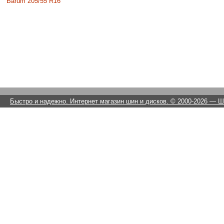
Barum 205/55 R16
Быстро и надежно. Интернет магазин шин и дисков. © 2000-2026
— Ши