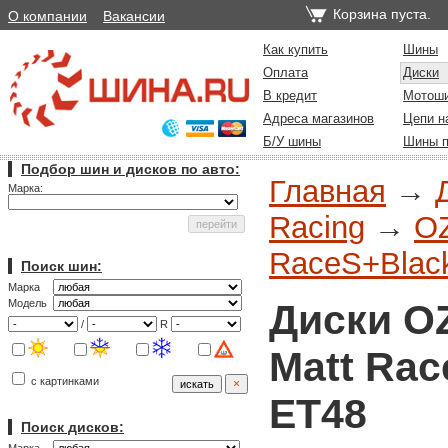
Корзина пуста.
О компании
Вакансии
Как купить
Шины
Оплата
Диски
В кредит
Мотош
Адреса магазинов
Цепи н
Б/У шины
Шины п
Подбор шин и дисков по авто:
Главная
→
Марка:
Racing
→
O
RaceS+Blac
Поиск шин:
Марка
Диски O
Модель
/
R
Matt Rac
с картинками
ET48
Поиск дисков: