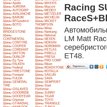
Шины Apollo
Шины MAXXIS
Racing 
Шины AURORA
Шины Mazzini
Шины AUTOGRIP
Шины MEDEO
Шины AVALANCHE
Шины METZELER
RaceS+Bl
Шины BARUM
Шины MICHELIN
Шины BFGoodrich
Шины MICKEY
Шины BOTO
THOMPSON
Автомобиль
Шины
Шины Mitas
BRIDGESTONE
Шины Nankang
Шины
Шины National
LM Matt Rac
CONTINENTAL
Шины NEXEN
Шины CONTYRE
Шины NOKIAN
серебристог
Шины COOPER
Шины NORDMAN
Шины CORDIANT
Шины PETLAS
Шины DAYTON
Шины PIRELLI
ET48.
Шины DUNLOP
Шины PRESA
Шины Ep Tyre
Шины PRO COMP
Шины FALKEN
Шины Riken
Поделиться…
Шины Federal
Шины ROADSTONE
Шины FIRESTONE
Шины ROTALLA
Шины Forward
Шины SAILUN
Шины FULDA
Шины SAVA
Шины GENERAL
Шины SEMPERIT
TIRE
Шины Start
Шины GISLAVED
Performer
Шины GOODRIDE
Шины SUNNY
Шины GOODYEAR
Шины TIGAR
Шины Gripmax
Шины TOYO
Шины GT-RADIAL
Шины TRIANGLE
Шины HANKOOK
Шины TUNGA