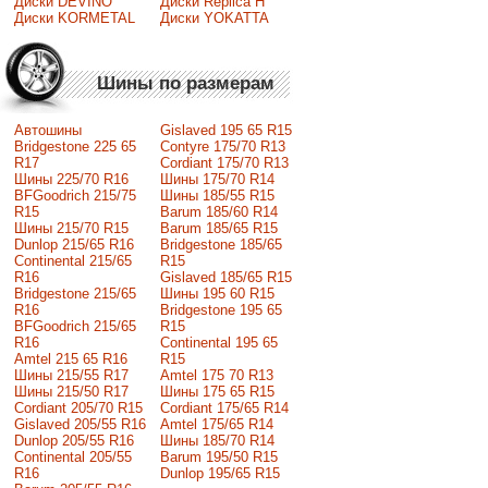
Диски DEVINO
Диски Replica H
Диски KORMETAL
Диски YOKATTA
Шины по размерам
Автошины
Gislaved 195 65 R15
Bridgestone 225 65
Contyre 175/70 R13
R17
Cordiant 175/70 R13
Шины 225/70 R16
Шины 175/70 R14
BFGoodrich 215/75
Шины 185/55 R15
R15
Barum 185/60 R14
Шины 215/70 R15
Barum 185/65 R15
Dunlop 215/65 R16
Bridgestone 185/65
Continental 215/65
R15
R16
Gislaved 185/65 R15
Bridgestone 215/65
Шины 195 60 R15
R16
Bridgestone 195 65
BFGoodrich 215/65
R15
R16
Continental 195 65
Amtel 215 65 R16
R15
Шины 215/55 R17
Amtel 175 70 R13
Шины 215/50 R17
Шины 175 65 R15
Сordiant 205/70 R15
Cordiant 175/65 R14
Gislaved 205/55 R16
Amtel 175/65 R14
Dunlop 205/55 R16
Шины 185/70 R14
Continental 205/55
Barum 195/50 R15
R16
Dunlop 195/65 R15