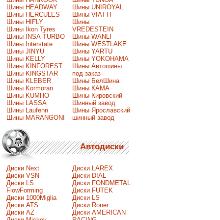
Шины HEADWAY
Шины UNIROYAL
Шины HERCULES
Шины VIATTI
Шины HIFLY
Шины
Шины Ikon Tyres
VREDESTEIN
Шины INSA TURBO
Шины WANLI
Шины Interstate
Шины WESTLAKE
Шины JINYU
Шины YARTU
Шины KELLY
Шины YOKOHAMA
Шины KINFOREST
Шины Автошины
Шины KINGSTAR
под заказ
Шины KLEBER
Шины БелШина
Шины Kormoran
Шины КАМА
Шины KUMHO
Шины Кировский
Шины LASSA
Шинный завод
Шины Laufenn
Шины Ярославский
Шины MARANGONI
шинный завод
Автодиски
Диски Next
Диски LAREX
Диски VSN
Диски DIAL
Диски LS
Диски FONDMETAL
FlowForming
Диски FUTEK
Диски 1000Miglia
Диски LS
Диски ATS
Диски Roner
Диски AZ
Диски AMERICAN
Диски Mickey
RACING