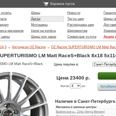
Корзина пуста.
 купить
Шины
Новости
Гаранти
лата
Диски
Тесты шин
Шины о
редит
Мотошины
Распродажа шин
Достав
реса магазинов
Цепи на колёса
Шиномонтаж
Хранен
У шины
Шины под заказ
Сервисные услуги
Акции 
14,3
→
Автодиски OZ Racing
→
OZ Racing SUPERTURISMO LM Matt Rac
UPERTURISMO LM Matt RaceS+Black 8x18 5x114
SMO LM Matt RaceS+Black.
Цена покупки в:
Цена 23400 р.
Кол-во
шт.
Наличие в Санкт-Петербурге
Магазины и шинные центры
Выборгское ш., 214а (Леруа Мерлен)