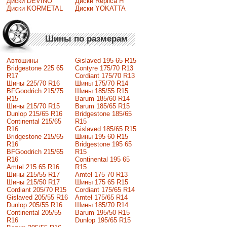
Диски DEVINO
Диски Replica H
Диски KORMETAL
Диски YOKATTA
Шины по размерам
Автошины
Gislaved 195 65 R15
Bridgestone 225 65
Contyre 175/70 R13
R17
Cordiant 175/70 R13
Шины 225/70 R16
Шины 175/70 R14
BFGoodrich 215/75
Шины 185/55 R15
R15
Barum 185/60 R14
Шины 215/70 R15
Barum 185/65 R15
Dunlop 215/65 R16
Bridgestone 185/65
Continental 215/65
R15
R16
Gislaved 185/65 R15
Bridgestone 215/65
Шины 195 60 R15
R16
Bridgestone 195 65
BFGoodrich 215/65
R15
R16
Continental 195 65
Amtel 215 65 R16
R15
Шины 215/55 R17
Amtel 175 70 R13
Шины 215/50 R17
Шины 175 65 R15
Сordiant 205/70 R15
Cordiant 175/65 R14
Gislaved 205/55 R16
Amtel 175/65 R14
Dunlop 205/55 R16
Шины 185/70 R14
Continental 205/55
Barum 195/50 R15
R16
Dunlop 195/65 R15