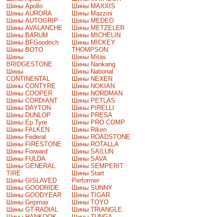
Шины Apollo
Шины MAXXIS
Шины AURORA
Шины Mazzini
Шины AUTOGRIP
Шины MEDEO
Шины AVALANCHE
Шины METZELER
Шины BARUM
Шины MICHELIN
Шины BFGoodrich
Шины MICKEY
Шины BOTO
THOMPSON
Шины
Шины Mitas
BRIDGESTONE
Шины Nankang
Шины
Шины National
CONTINENTAL
Шины NEXEN
Шины CONTYRE
Шины NOKIAN
Шины COOPER
Шины NORDMAN
Шины CORDIANT
Шины PETLAS
Шины DAYTON
Шины PIRELLI
Шины DUNLOP
Шины PRESA
Шины Ep Tyre
Шины PRO COMP
Шины FALKEN
Шины Riken
Шины Federal
Шины ROADSTONE
Шины FIRESTONE
Шины ROTALLA
Шины Forward
Шины SAILUN
Шины FULDA
Шины SAVA
Шины GENERAL
Шины SEMPERIT
TIRE
Шины Start
Шины GISLAVED
Performer
Шины GOODRIDE
Шины SUNNY
Шины GOODYEAR
Шины TIGAR
Шины Gripmax
Шины TOYO
Шины GT-RADIAL
Шины TRIANGLE
Шины HANKOOK
Шины TUNGA