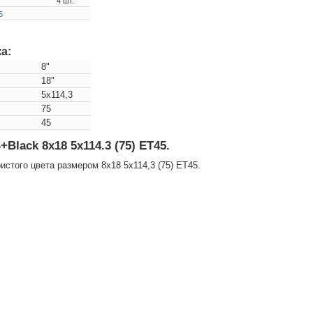
4 шт.
5
а:
8"
18"
5x114,3
75
45
ack 8x18 5x114.3 (75) ET45.
того цвета размером 8x18 5x114,3 (75) ET45.