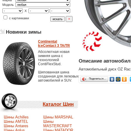
Марка
Модель
X
с картинками
Новинки зимы
Continental
IceContact 3 TA/TR
Абсолютная новая
зимняя шина с
технологией
Описание автомобиль
ContiFlexStud.
Автомобильный диск OZ Raci
Шипованная шина
созданная для легковых
Поделиться…
автомобилей и SUV.
Каталог Шин
Шины Achilles
Шины MARSHAL
Шины AMTEL
Шины
Шины Antares
MASTERCRAFT
Шины Aplus
Шины MATADOR