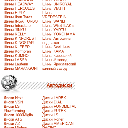
Шины HEADWAY
Шины UNIROYAL
Шины HERCULES
Шины VIATTI
Шины HIFLY
Шины
Шины Ikon Tyres
VREDESTEIN
Шины INSA TURBO
Шины WANLI
Шины Interstate
Шины WESTLAKE
Шины JINYU
Шины YARTU
Шины KELLY
Шины YOKOHAMA
Шины KINFOREST
Шины Автошины
Шины KINGSTAR
под заказ
Шины KLEBER
Шины БелШина
Шины Kormoran
Шины КАМА
Шины KUMHO
Шины Кировский
Шины LASSA
Шинный завод
Шины Laufenn
Шины Ярославский
Шины MARANGONI
шинный завод
Автодиски
Диски Next
Диски LAREX
Диски VSN
Диски DIAL
Диски LS
Диски FONDMETAL
FlowForming
Диски FUTEK
Диски 1000Miglia
Диски LS
Диски ATS
Диски Roner
Диски AZ
Диски AMERICAN
Диски Mickey
RACING