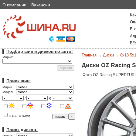
О компании
Вакансии
Как
Оп
В к
Ад
Б/
Подбор шин и дисков по авто:
Главная
→
Диски
→
8x18 5x1
Марка:
Диски OZ Racing S
Фото OZ Racing SUPERTURI
Поиск шин:
Марка
Модель
/
R
с картинками
Поиск дисков: