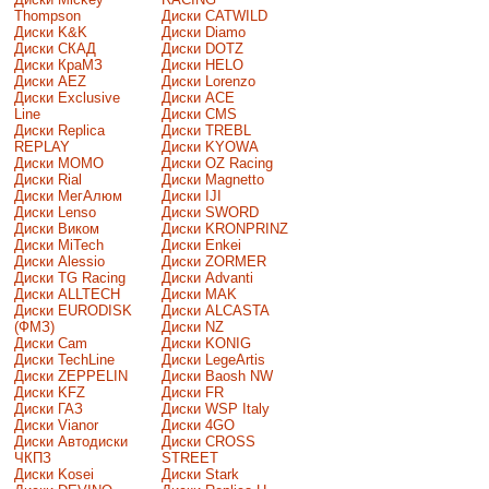
Thompson
Диски CATWILD
Диски K&K
Диски Diamo
Диски СКАД
Диски DOTZ
Диски КраМЗ
Диски HELO
Диски AEZ
Диски Lorenzo
Диски Exclusive
Диски ACE
Line
Диски CMS
Диски Replica
Диски TREBL
REPLAY
Диски KYOWA
Диски MOMO
Диски OZ Racing
Диски Rial
Диски Magnetto
Диски МегАлюм
Диски IJI
Диски Lenso
Диски SWORD
Диски Виком
Диски KRONPRINZ
Диски MiTech
Диски Enkei
Диски Alessio
Диски ZORMER
Диски TG Racing
Диски Advanti
Диски ALLTECH
Диски MAK
Диски EURODISK
Диски ALCASTA
(ФМЗ)
Диски NZ
Диски Cam
Диски KONIG
Диски TechLine
Диски LegeArtis
Диски ZEPPELIN
Диски Baosh NW
Диски KFZ
Диски FR
Диски ГАЗ
Диски WSP Italy
Диски Vianor
Диски 4GO
Диски Автодиски
Диски CROSS
ЧКПЗ
STREET
Диски Kosei
Диски Stark