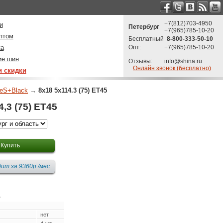
+7(812)703-4950
и
Петербург
+7(965)785-10-20
птом
Бесплатный
8-800-333-50-10
ка
Опт:
+7(965)785-10-20
ие шин
Отзывы:
info@shina.ru
Онлайн звонок (бесплатно)
и скидки
eS+Black
→
8x18 5x114.3 (75) ET45
,3 (75) ET45
.
нет