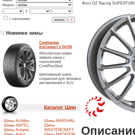
Марка
Фото OZ Racing SUPERTURI
Модель
X
с картинками
Новинки зимы
Continental
IceContact 3 TA/TR
Абсолютная новая
зимняя шина с
технологией
ContiFlexStud.
Шипованная шина
созданная для легковых
автомобилей и SUV.
Каталог Шин
Шины Achilles
Шины MARSHAL
Шины AMTEL
Шины
Описание
Шины Antares
MASTERCRAFT
Шины Aplus
Шины MATADOR