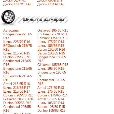
Диски DEVINO
Диски Replica H
Диски KORMETAL
Диски YOKATTA
Шины по размерам
Автошины
Gislaved 195 65 R15
Bridgestone 225 65
Contyre 175/70 R13
R17
Cordiant 175/70 R13
Шины 225/70 R16
Шины 175/70 R14
BFGoodrich 215/75
Шины 185/55 R15
R15
Barum 185/60 R14
Шины 215/70 R15
Barum 185/65 R15
Dunlop 215/65 R16
Bridgestone 185/65
Continental 215/65
R15
R16
Gislaved 185/65 R15
Bridgestone 215/65
Шины 195 60 R15
R16
Bridgestone 195 65
BFGoodrich 215/65
R15
R16
Continental 195 65
Amtel 215 65 R16
R15
Шины 215/55 R17
Amtel 175 70 R13
Шины 215/50 R17
Шины 175 65 R15
Сordiant 205/70 R15
Cordiant 175/65 R14
Gislaved 205/55 R16
Amtel 175/65 R14
Dunlop 205/55 R16
Шины 185/70 R14
Continental 205/55
Barum 195/50 R15
R16
Dunlop 195/65 R15