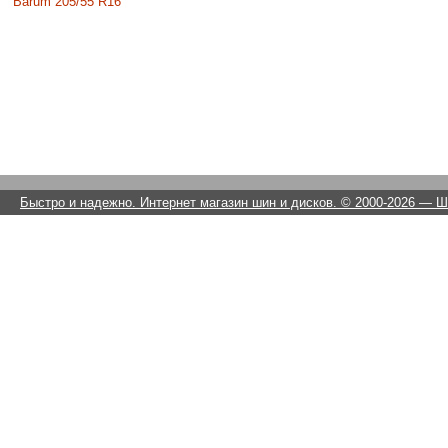
Barum 205/55 R16
Быстро и надежно. Интернет магазин шин и дисков. © 2000-2026
— Ши