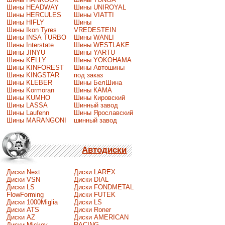
Шины HEADWAY
Шины UNIROYAL
Шины HERCULES
Шины VIATTI
Шины HIFLY
Шины
Шины Ikon Tyres
VREDESTEIN
Шины INSA TURBO
Шины WANLI
Шины Interstate
Шины WESTLAKE
Шины JINYU
Шины YARTU
Шины KELLY
Шины YOKOHAMA
Шины KINFOREST
Шины Автошины
Шины KINGSTAR
под заказ
Шины KLEBER
Шины БелШина
Шины Kormoran
Шины КАМА
Шины KUMHO
Шины Кировский
Шины LASSA
Шинный завод
Шины Laufenn
Шины Ярославский
Шины MARANGONI
шинный завод
Автодиски
Диски Next
Диски LAREX
Диски VSN
Диски DIAL
Диски LS
Диски FONDMETAL
FlowForming
Диски FUTEK
Диски 1000Miglia
Диски LS
Диски ATS
Диски Roner
Диски AZ
Диски AMERICAN
Диски Mickey
RACING