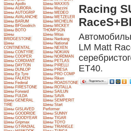
Шины Apollo
Шины MAXXIS
Racing 
Шины AURORA
Шины Mazzini
Шины AUTOGRIP
Шины MEDEO
Шины AVALANCHE
Шины METZELER
RaceS+Bla
Шины BARUM
Шины MICHELIN
Шины BFGoodrich
Шины MICKEY
Шины BOTO
THOMPSON
Автомобиль
Шины
Шины Mitas
BRIDGESTONE
Шины Nankang
Шины
Шины National
LM Matt Rac
CONTINENTAL
Шины NEXEN
Шины CONTYRE
Шины NOKIAN
серебристог
Шины COOPER
Шины NORDMAN
Шины CORDIANT
Шины PETLAS
Шины DAYTON
Шины PIRELLI
ET40.
Шины DUNLOP
Шины PRESA
Шины Ep Tyre
Шины PRO COMP
Шины FALKEN
Шины Riken
Поделиться…
Шины Federal
Шины ROADSTONE
Шины FIRESTONE
Шины ROTALLA
Шины Forward
Шины SAILUN
Шины FULDA
Шины SAVA
Шины GENERAL
Шины SEMPERIT
TIRE
Шины Start
Шины GISLAVED
Performer
Шины GOODRIDE
Шины SUNNY
Шины GOODYEAR
Шины TIGAR
Шины Gripmax
Шины TOYO
Шины GT-RADIAL
Шины TRIANGLE
Шины HANKOOK
Шины TUNGA