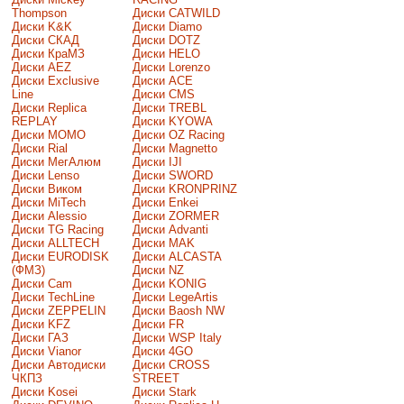
Thompson
Диски CATWILD
Диски K&K
Диски Diamo
Диски СКАД
Диски DOTZ
Диски КраМЗ
Диски HELO
Диски AEZ
Диски Lorenzo
Диски Exclusive
Диски ACE
Line
Диски CMS
Диски Replica
Диски TREBL
REPLAY
Диски KYOWA
Диски MOMO
Диски OZ Racing
Диски Rial
Диски Magnetto
Диски МегАлюм
Диски IJI
Диски Lenso
Диски SWORD
Диски Виком
Диски KRONPRINZ
Диски MiTech
Диски Enkei
Диски Alessio
Диски ZORMER
Диски TG Racing
Диски Advanti
Диски ALLTECH
Диски MAK
Диски EURODISK
Диски ALCASTA
(ФМЗ)
Диски NZ
Диски Cam
Диски KONIG
Диски TechLine
Диски LegeArtis
Диски ZEPPELIN
Диски Baosh NW
Диски KFZ
Диски FR
Диски ГАЗ
Диски WSP Italy
Диски Vianor
Диски 4GO
Диски Автодиски
Диски CROSS
ЧКПЗ
STREET
Диски Kosei
Диски Stark