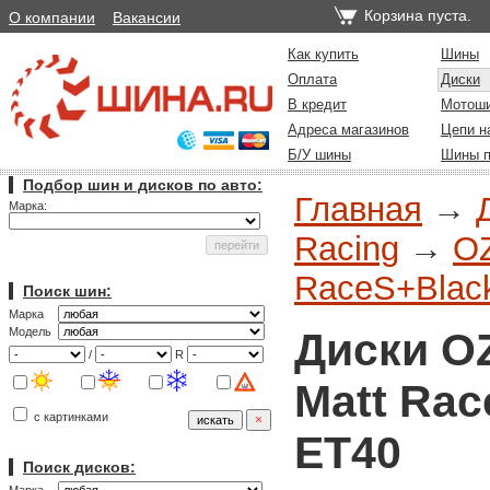
Корзина пуста.
О компании
Вакансии
Как купить
Шины
Оплата
Диски
В кредит
Мотош
Адреса магазинов
Цепи н
Б/У шины
Шины п
Подбор шин и дисков по авто:
Главная
→
Марка:
Racing
→
O
RaceS+Blac
Поиск шин:
Марка
Диски O
Модель
/
R
Matt Rac
с картинками
ET40
Поиск дисков: