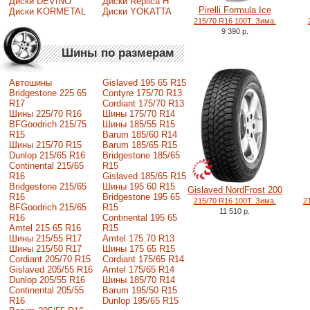
Диски DEVINO
Диски Replica H
Pirelli Formula Ice
Диски KORMETAL
Диски YOKATTA
215/70 R16 100T. Зима.
9 390 р.
Шины по размерам
Автошины
Gislaved 195 65 R15
Bridgestone 225 65
Contyre 175/70 R13
R17
Cordiant 175/70 R13
Шины 225/70 R16
Шины 175/70 R14
BFGoodrich 215/75
Шины 185/55 R15
R15
Barum 185/60 R14
Шины 215/70 R15
Barum 185/65 R15
Dunlop 215/65 R16
Bridgestone 185/65
Continental 215/65
R15
R16
Gislaved 185/65 R15
Bridgestone 215/65
Шины 195 60 R15
Gislaved NordFrost 200
R16
Bridgestone 195 65
215/70 R16 100T. Зима.
2
BFGoodrich 215/65
R15
11 510 р.
R16
Continental 195 65
Amtel 215 65 R16
R15
Шины 215/55 R17
Amtel 175 70 R13
Шины 215/50 R17
Шины 175 65 R15
Сordiant 205/70 R15
Cordiant 175/65 R14
Gislaved 205/55 R16
Amtel 175/65 R14
Dunlop 205/55 R16
Шины 185/70 R14
Continental 205/55
Barum 195/50 R15
R16
Dunlop 195/65 R15