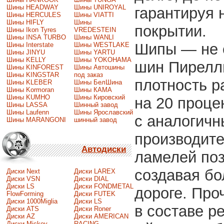
Шины HEADWAY
Шины UNIROYAL
гарантируя 
Шины HERCULES
Шины VIATTI
Шины HIFLY
Шины
покрытии.
Шины Ikon Tyres
VREDESTEIN
Шины INSA TURBO
Шины WANLI
Шипы — не 
Шины Interstate
Шины WESTLAKE
Шины JINYU
Шины YARTU
Шины KELLY
Шины YOKOHAMA
шин Пирелли
Шины KINFOREST
Шины Автошины
Шины KINGSTAR
под заказ
плотность 
Шины KLEBER
Шины БелШина
Шины Kormoran
Шины КАМА
Шины KUMHO
Шины Кировский
на 20 проце
Шины LASSA
Шинный завод
Шины Laufenn
Шины Ярославский
с аналогич
Шины MARANGONI
шинный завод
производите
Автодиски
ламелей поз
создавая бо
Диски Next
Диски LAREX
Диски VSN
Диски DIAL
Диски LS
Диски FONDMETAL
дороге. Пр
FlowForming
Диски FUTEK
Диски 1000Miglia
Диски LS
в составе р
Диски ATS
Диски Roner
Диски AZ
Диски AMERICAN
Диски Mickey
RACING