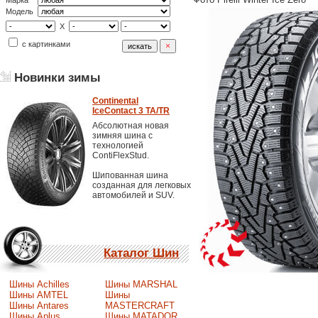
Марка
Модель
X
с картинками
Новинки зимы
Continental
IceContact 3 TA/TR
Абсолютная новая
зимняя шина с
технологией
ContiFlexStud.
Шипованная шина
созданная для легковых
автомобилей и SUV.
Каталог Шин
Шины Achilles
Шины MARSHAL
Шины AMTEL
Шины
Шины Antares
MASTERCRAFT
Шины Aplus
Шины MATADOR