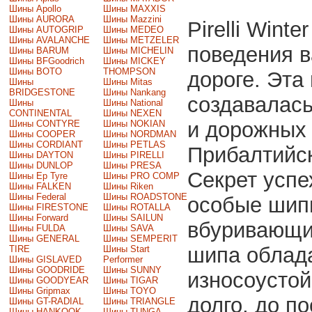
Шины Apollo
Шины MAXXIS
Шины AURORA
Шины Mazzini
Pirelli Wint
Шины AUTOGRIP
Шины MEDEO
Шины AVALANCHE
Шины METZELER
поведения в
Шины BARUM
Шины MICHELIN
Шины BFGoodrich
Шины MICKEY
Шины BOTO
THOMPSON
дороге. Эта
Шины
Шины Mitas
BRIDGESTONE
Шины Nankang
создавалась
Шины
Шины National
CONTINENTAL
Шины NEXEN
и дорожных 
Шины CONTYRE
Шины NOKIAN
Шины COOPER
Шины NORDMAN
Шины CORDIANT
Шины PETLAS
Прибалтийск
Шины DAYTON
Шины PIRELLI
Шины DUNLOP
Шины PRESA
Секрет успе
Шины Ep Tyre
Шины PRO COMP
Шины FALKEN
Шины Riken
Шины Federal
Шины ROADSTONE
особые шип
Шины FIRESTONE
Шины ROTALLA
Шины Forward
Шины SAILUN
вбуривающие
Шины FULDA
Шины SAVA
Шины GENERAL
Шины SEMPERIT
шипа облад
TIRE
Шины Start
Шины GISLAVED
Performer
Шины GOODRIDE
Шины SUNNY
износоустой
Шины GOODYEAR
Шины TIGAR
Шины Gripmax
Шины TOYO
долго, до п
Шины GT-RADIAL
Шины TRIANGLE
Шины HANKOOK
Шины TUNGA