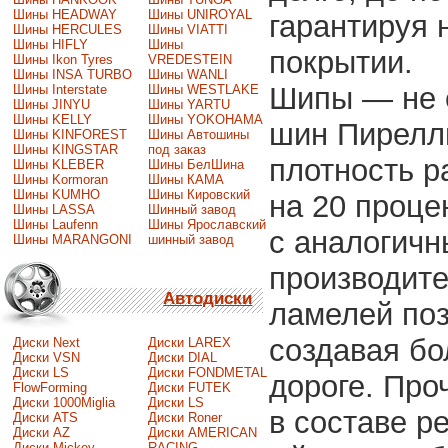
Шины HEADWAY
Шины UNIROYAL
гарантируя 
Шины HERCULES
Шины VIATTI
Шины HIFLY
Шины
покрытии.
Шины Ikon Tyres
VREDESTEIN
Шины INSA TURBO
Шины WANLI
Шипы — не 
Шины Interstate
Шины WESTLAKE
Шины JINYU
Шины YARTU
Шины KELLY
Шины YOKOHAMA
шин Пирелли
Шины KINFOREST
Шины Автошины
Шины KINGSTAR
под заказ
плотность 
Шины KLEBER
Шины БелШина
Шины Kormoran
Шины КАМА
Шины KUMHO
Шины Кировский
на 20 проце
Шины LASSA
Шинный завод
Шины Laufenn
Шины Ярославский
с аналогич
Шины MARANGONI
шинный завод
производите
Автодиски
ламелей поз
создавая бо
Диски Next
Диски LAREX
Диски VSN
Диски DIAL
Диски LS
Диски FONDMETAL
дороге. Пр
FlowForming
Диски FUTEK
Диски 1000Miglia
Диски LS
в составе р
Диски ATS
Диски Roner
Диски AZ
Диски AMERICAN
Диски Mickey
RACING