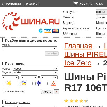
Корзина пуста.
О компании
Вакансии
Как купить
Шины
Оплата
Диски
В кредит
Мотош
Адреса магазинов
Цепи н
Б/У шины
Шины п
Подбор шин и дисков по авто:
Главная
→
Марка:
Шины PIRELL
Ice Zero
→
2
Поиск шин:
Марка
Шины Pire
Модель
/
R
R17 106T
с картинками
Поиск дисков:
Фото Pirelli Winter Ice Zero