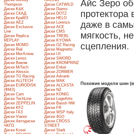
Айс Зеро об
Thompson
Диски CATWILD
Диски K&K
Диски Diamo
протектора 
Диски СКАД
Диски DOTZ
Диски КраМЗ
Диски HELO
даже в самы
Диски AEZ
Диски Lorenzo
Диски Exclusive
Диски ACE
Line
Диски CMS
мягкость, н
Диски Replica
Диски TREBL
REPLAY
Диски KYOWA
сцепления.
Диски MOMO
Диски OZ Racing
Диски Rial
Диски Magnetto
Диски МегАлюм
Диски IJI
Диски Lenso
Диски SWORD
Диски Виком
Диски KRONPRINZ
Диски MiTech
Диски Enkei
Диски Alessio
Диски ZORMER
Диски TG Racing
Диски Advanti
Диски ALLTECH
Диски MAK
Похожие модели шин (в
Диски EURODISK
Диски ALCASTA
(ФМЗ)
Диски NZ
Диски Cam
Диски KONIG
Диски TechLine
Диски LegeArtis
Диски ZEPPELIN
Диски Baosh NW
Диски KFZ
Диски FR
Диски ГАЗ
Диски WSP Italy
Диски Vianor
Диски 4GO
Диски Автодиски
Диски CROSS
ЧКПЗ
STREET
Диски Kosei
Диски Stark