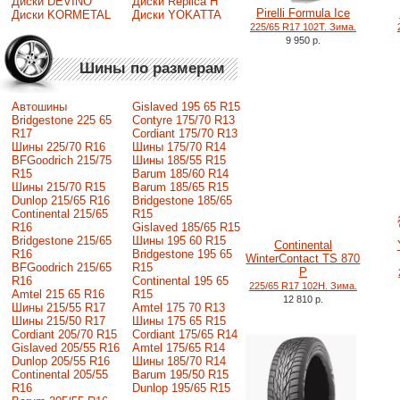
Диски DEVINO
Диски Replica H
Pirelli Formula Ice
Диски KORMETAL
Диски YOKATTA
225/65 R17 102T. Зима.
9 950 р.
Шины по размерам
Автошины
Gislaved 195 65 R15
Bridgestone 225 65
Contyre 175/70 R13
R17
Cordiant 175/70 R13
Шины 225/70 R16
Шины 175/70 R14
BFGoodrich 215/75
Шины 185/55 R15
R15
Barum 185/60 R14
Шины 215/70 R15
Barum 185/65 R15
Dunlop 215/65 R16
Bridgestone 185/65
Continental 215/65
R15
R16
Gislaved 185/65 R15
Bridgestone 215/65
Шины 195 60 R15
Continental
R16
Bridgestone 195 65
WinterContact TS 870
BFGoodrich 215/65
R15
P
R16
Continental 195 65
225/65 R17 102H. Зима.
Amtel 215 65 R16
R15
12 810 р.
Шины 215/55 R17
Amtel 175 70 R13
Шины 215/50 R17
Шины 175 65 R15
Сordiant 205/70 R15
Cordiant 175/65 R14
Gislaved 205/55 R16
Amtel 175/65 R14
Dunlop 205/55 R16
Шины 185/70 R14
Continental 205/55
Barum 195/50 R15
R16
Dunlop 195/65 R15