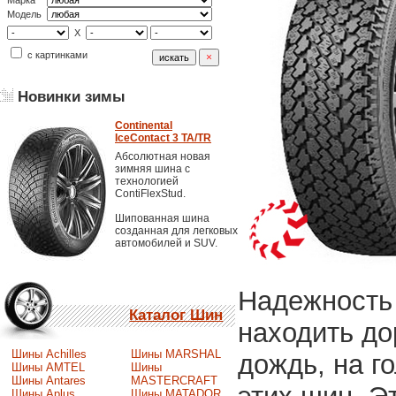
Марка
Модель
X
с картинками
Новинки зимы
Continental
IceContact 3 TA/TR
Абсолютная новая
зимняя шина с
технологией
ContiFlexStud.
Шипованная шина
созданная для легковых
автомобилей и SUV.
Надежность 
Каталог Шин
находить до
Шины Achilles
Шины MARSHAL
дождь, на г
Шины AMTEL
Шины
Шины Antares
MASTERCRAFT
Шины Aplus
Шины MATADOR