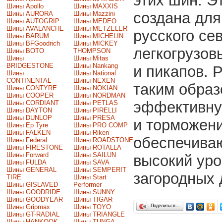
этих шин. 
Шины Apollo
Шины MAXXIS
создана для
Шины AURORA
Шины Mazzini
Шины AUTOGRIP
Шины MEDEO
Шины AVALANCHE
Шины METZELER
русского се
Шины BARUM
Шины MICHELIN
Шины BFGoodrich
Шины MICKEY
легкогрузов
Шины BOTO
THOMPSON
Шины
Шины Mitas
BRIDGESTONE
Шины Nankang
и пикапов. 
Шины
Шины National
CONTINENTAL
Шины NEXEN
таким образ
Шины CONTYRE
Шины NOKIAN
Шины COOPER
Шины NORDMAN
эффективную
Шины CORDIANT
Шины PETLAS
Шины DAYTON
Шины PIRELLI
Шины DUNLOP
Шины PRESA
и торможени
Шины Ep Tyre
Шины PRO COMP
Шины FALKEN
Шины Riken
обеспечиваю
Шины Federal
Шины ROADSTONE
Шины FIRESTONE
Шины ROTALLA
Шины Forward
Шины SAILUN
высокий уро
Шины FULDA
Шины SAVA
Шины GENERAL
Шины SEMPERIT
загородных 
TIRE
Шины Start
Шины GISLAVED
Performer
Шины GOODRIDE
Шины SUNNY
Шины GOODYEAR
Шины TIGAR
Шины Gripmax
Шины TOYO
Поделиться…
Шины GT-RADIAL
Шины TRIANGLE
Шины HANKOOK
Шины TUNGA