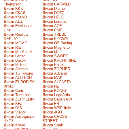
Thompson
Диски CATWILD
Диски K&K
Диски Diamo
Диски СКАД
Диски DOTZ
Диски КраМЗ
Диски HELO
Диски AEZ
Диски Lorenzo
Диски Exclusive
Диски ACE
Line
Диски CMS
Диски Replica
Диски TREBL
REPLAY
Диски KYOWA
Диски MOMO
Диски OZ Racing
Диски Rial
Диски Magnetto
Диски МегАлюм
Диски IJI
Диски Lenso
Диски SWORD
Диски Виком
Диски KRONPRINZ
Диски MiTech
Диски Enkei
Диски Alessio
Диски ZORMER
Диски TG Racing
Диски Advanti
Диски ALLTECH
Диски MAK
Диски EURODISK
Диски ALCASTA
(ФМЗ)
Диски NZ
Диски Cam
Диски KONIG
Диски TechLine
Диски LegeArtis
Диски ZEPPELIN
Диски Baosh NW
Диски KFZ
Диски FR
Диски ГАЗ
Диски WSP Italy
Диски Vianor
Диски 4GO
Диски Автодиски
Диски CROSS
ЧКПЗ
STREET
Диски Kosei
Диски Stark