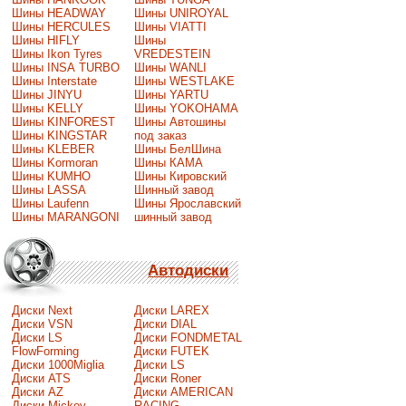
Шины HEADWAY
Шины UNIROYAL
Шины HERCULES
Шины VIATTI
Шины HIFLY
Шины
Шины Ikon Tyres
VREDESTEIN
Шины INSA TURBO
Шины WANLI
Шины Interstate
Шины WESTLAKE
Шины JINYU
Шины YARTU
Шины KELLY
Шины YOKOHAMA
Шины KINFOREST
Шины Автошины
Шины KINGSTAR
под заказ
Шины KLEBER
Шины БелШина
Шины Kormoran
Шины КАМА
Шины KUMHO
Шины Кировский
Шины LASSA
Шинный завод
Шины Laufenn
Шины Ярославский
Шины MARANGONI
шинный завод
Автодиски
Диски Next
Диски LAREX
Диски VSN
Диски DIAL
Диски LS
Диски FONDMETAL
FlowForming
Диски FUTEK
Диски 1000Miglia
Диски LS
Диски ATS
Диски Roner
Диски AZ
Диски AMERICAN
Диски Mickey
RACING