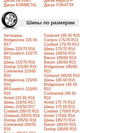
Диски DEVINO
Диски Replica H
Диски KORMETAL
Диски YOKATTA
Шины по размерам
Автошины
Gislaved 195 65 R15
Bridgestone 225 65
Contyre 175/70 R13
R17
Cordiant 175/70 R13
Шины 225/70 R16
Шины 175/70 R14
BFGoodrich 215/75
Шины 185/55 R15
R15
Barum 185/60 R14
Шины 215/70 R15
Barum 185/65 R15
Dunlop 215/65 R16
Bridgestone 185/65
Continental 215/65
R15
R16
Gislaved 185/65 R15
Bridgestone 215/65
Шины 195 60 R15
R16
Bridgestone 195 65
BFGoodrich 215/65
R15
R16
Continental 195 65
Amtel 215 65 R16
R15
Шины 215/55 R17
Amtel 175 70 R13
Шины 215/50 R17
Шины 175 65 R15
Сordiant 205/70 R15
Cordiant 175/65 R14
Gislaved 205/55 R16
Amtel 175/65 R14
Dunlop 205/55 R16
Шины 185/70 R14
Continental 205/55
Barum 195/50 R15
R16
Dunlop 195/65 R15