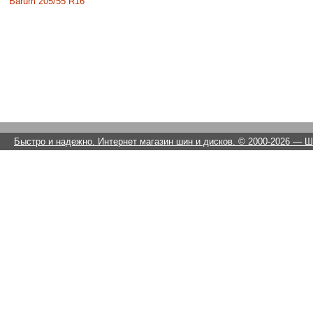
Barum 205/55 R16
Быстро и надежно. Интернет магазин шин и дисков. © 2000-2026
— Ши