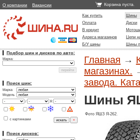
Корзина пуста.
О компании
Вакансии
Как купить
Шины
Оплата
Диски
В кредит
Мотош
Адреса магазинов
Цепи н
Б/У шины
Шины п
Подбор шин и дисков по авто:
Главная
→
Марка:
магазинах.
завода. Ката
Поиск шин:
Марка
Шины ЯШ
Модель
/
R
Фото ЯШЗ Я-262.
с картинками
Поиск дисков: