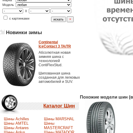
Марка
Модель
X
с картинками
Новинки зимы
Continental
IceContact 3 TA/TR
Абсолютная новая
зимняя шина с
технологией
ContiFlexStud.
Шипованная шина
созданная для легковых
автомобилей и SUV.
Похожие модели шин (в
Каталог Шин
Шины Achilles
Шины MARSHAL
Шины AMTEL
Шины
Шины Antares
MASTERCRAFT
Шины Aplus
Шины MATADOR