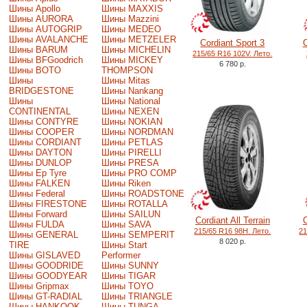
Шины Apollo
Шины MAXXIS
Шины AURORA
Шины Mazzini
Шины AUTOGRIP
Шины MEDEO
Шины AVALANCHE
Шины METZELER
Cordiant Sport 3
Шины BARUM
Шины MICHELIN
215/65 R16 102V. Лето.
Шины BFGoodrich
Шины MICKEY
6 780 р.
Шины BOTO
THOMPSON
Шины
Шины Mitas
BRIDGESTONE
Шины Nankang
Шины
Шины National
CONTINENTAL
Шины NEXEN
Шины CONTYRE
Шины NOKIAN
Шины COOPER
Шины NORDMAN
Шины CORDIANT
Шины PETLAS
Шины DAYTON
Шины PIRELLI
Шины DUNLOP
Шины PRESA
Шины Ep Tyre
Шины PRO COMP
Шины FALKEN
Шины Riken
Шины Federal
Шины ROADSTONE
Шины FIRESTONE
Шины ROTALLA
Шины Forward
Шины SAILUN
Cordiant All Terrain
Шины FULDA
Шины SAVA
215/65 R16 98H. Лето.
21
Шины GENERAL
Шины SEMPERIT
8 020 р.
TIRE
Шины Start
Шины GISLAVED
Performer
Шины GOODRIDE
Шины SUNNY
Шины GOODYEAR
Шины TIGAR
Шины Gripmax
Шины TOYO
Шины GT-RADIAL
Шины TRIANGLE
Шины HANKOOK
Шины TUNGA