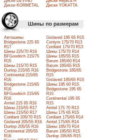
Диски DEVINO
Диски Replica H
Диски KORMETAL
Диски YOKATTA
Шины по размерам
Автошины
Gislaved 195 65 R15
Bridgestone 225 65
Contyre 175/70 R13
R17
Cordiant 175/70 R13
Шины 225/70 R16
Шины 175/70 R14
BFGoodrich 215/75
Шины 185/55 R15
R15
Barum 185/60 R14
Шины 215/70 R15
Barum 185/65 R15
Dunlop 215/65 R16
Bridgestone 185/65
Continental 215/65
R15
R16
Gislaved 185/65 R15
Bridgestone 215/65
Шины 195 60 R15
R16
Bridgestone 195 65
BFGoodrich 215/65
R15
R16
Continental 195 65
Amtel 215 65 R16
R15
Шины 215/55 R17
Amtel 175 70 R13
Шины 215/50 R17
Шины 175 65 R15
Сordiant 205/70 R15
Cordiant 175/65 R14
Gislaved 205/55 R16
Amtel 175/65 R14
Dunlop 205/55 R16
Шины 185/70 R14
Continental 205/55
Barum 195/50 R15
R16
Dunlop 195/65 R15