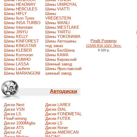
Шины HEADWAY
Шины UNIROYAL
Шины HERCULES
Шины VIATTI
Шины HIFLY
Шины
Шины Ikon Tyres
VREDESTEIN
Шины INSA TURBO
Шины WANLI
Шины Interstate
Шины WESTLAKE
Шины JINYU
Шины YARTU
Шины KELLY
Шины YOKOHAMA
Pirelli Powergy
Шины KINFOREST
Шины Автошины
Шины KINGSTAR
под заказ
215/65 R16 102V. Лето.
Шины KLEBER
Шины БелШина
9 320 р.
Шины Kormoran
Шины КАМА
Шины KUMHO
Шины Кировский
Шины LASSA
Шинный завод
Шины Laufenn
Шины Ярославский
Шины MARANGONI
шинный завод
Автодиски
Диски Next
Диски LAREX
Диски VSN
Диски DIAL
Диски LS
Диски FONDMETAL
FlowForming
Диски FUTEK
Диски 1000Miglia
Диски LS
Диски ATS
Диски Roner
Диски AZ
Диски AMERICAN
Диски Mickey
RACING