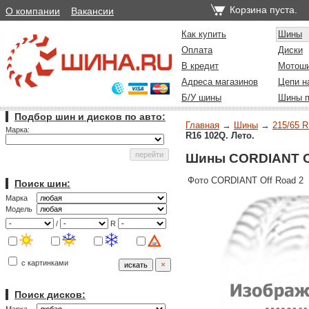
Корзина пуста.
О компании
Вакансии
Как купить
Шины
Оплата
Диски
В кредит
Мотош
Адреса магазинов
Цепи н
Б/У шины
Шины п
Подбор шин и дисков по авто:
Главная
→
Шины
→
215/65 R
Марка:
R16 102Q. Лето.
Шины CORDIANT Off
Фото CORDIANT Off Road 2
Поиск шин:
Марка
Модель
/
R
с картинками
Поиск дисков: