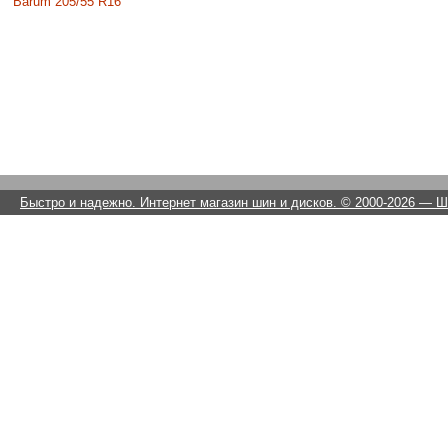
Barum 205/55 R16
Быстро и надежно. Интернет магазин шин и дисков. © 2000-2026
— Ши