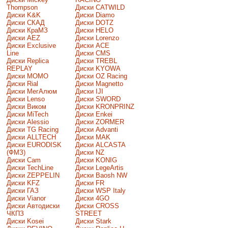
Thompson
Диски CATWILD
Диски K&K
Диски Diamo
Диски СКАД
Диски DOTZ
Диски КраМЗ
Диски HELO
Диски AEZ
Диски Lorenzo
Диски Exclusive
Диски ACE
Line
Диски CMS
Диски Replica
Диски TREBL
REPLAY
Диски KYOWA
Диски MOMO
Диски OZ Racing
Диски Rial
Диски Magnetto
Диски МегАлюм
Диски IJI
Диски Lenso
Диски SWORD
Диски Виком
Диски KRONPRINZ
Диски MiTech
Диски Enkei
Диски Alessio
Диски ZORMER
Диски TG Racing
Диски Advanti
Диски ALLTECH
Диски MAK
Диски EURODISK
Диски ALCASTA
(ФМЗ)
Диски NZ
Диски Cam
Диски KONIG
Диски TechLine
Диски LegeArtis
Диски ZEPPELIN
Диски Baosh NW
Диски KFZ
Диски FR
Диски ГАЗ
Диски WSP Italy
Диски Vianor
Диски 4GO
Диски Автодиски
Диски CROSS
ЧКПЗ
STREET
Диски Kosei
Диски Stark