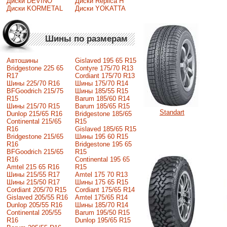
Диски DEVINO
Диски Replica H
Диски KORMETAL
Диски YOKATTA
Шины по размерам
Автошины
Gislaved 195 65 R15
Bridgestone 225 65
Contyre 175/70 R13
R17
Cordiant 175/70 R13
Шины 225/70 R16
Шины 175/70 R14
BFGoodrich 215/75
Шины 185/55 R15
R15
Barum 185/60 R14
Шины 215/70 R15
Barum 185/65 R15
Standart
Dunlop 215/65 R16
Bridgestone 185/65
Continental 215/65
R15
R16
Gislaved 185/65 R15
Bridgestone 215/65
Шины 195 60 R15
R16
Bridgestone 195 65
BFGoodrich 215/65
R15
R16
Continental 195 65
Amtel 215 65 R16
R15
Шины 215/55 R17
Amtel 175 70 R13
Шины 215/50 R17
Шины 175 65 R15
Сordiant 205/70 R15
Cordiant 175/65 R14
Gislaved 205/55 R16
Amtel 175/65 R14
Dunlop 205/55 R16
Шины 185/70 R14
Continental 205/55
Barum 195/50 R15
R16
Dunlop 195/65 R15