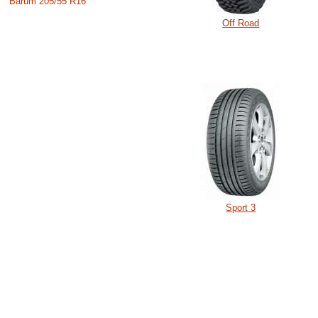
Barum 205/55 R16
Off Road
Sport 3