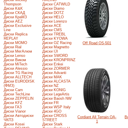
Thompson
Диски CATWILD
Диски K&K
Диски Diamo
Диски СКАД
Диски DOTZ
Диски КраМЗ
Диски HELO
Диски AEZ
Диски Lorenzo
Диски Exclusive
Диски ACE
Line
Диски CMS
Диски Replica
Диски TREBL
REPLAY
Диски KYOWA
Диски MOMO
Диски OZ Racing
Off Road OS-501
Диски Rial
Диски Magnetto
Диски МегАлюм
Диски IJI
Диски Lenso
Диски SWORD
Диски Виком
Диски KRONPRINZ
Диски MiTech
Диски Enkei
Диски Alessio
Диски ZORMER
Диски TG Racing
Диски Advanti
Диски ALLTECH
Диски MAK
Диски EURODISK
Диски ALCASTA
(ФМЗ)
Диски NZ
Диски Cam
Диски KONIG
Диски TechLine
Диски LegeArtis
Диски ZEPPELIN
Диски Baosh NW
Диски KFZ
Диски FR
Диски ГАЗ
Диски WSP Italy
Диски Vianor
Диски 4GO
Диски Автодиски
Диски CROSS
Cordiant All Terrain OA-
B
ЧКПЗ
STREET
1
Диски Kosei
Диски Stark