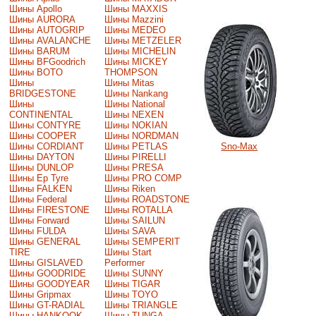
Шины Apollo
Шины MAXXIS
Шины AURORA
Шины Mazzini
Шины AUTOGRIP
Шины MEDEO
Шины AVALANCHE
Шины METZELER
Шины BARUM
Шины MICHELIN
Шины BFGoodrich
Шины MICKEY
Шины BOTO
THOMPSON
Шины
Шины Mitas
BRIDGESTONE
Шины Nankang
Шины
Шины National
CONTINENTAL
Шины NEXEN
Шины CONTYRE
Шины NOKIAN
Шины COOPER
Шины NORDMAN
Шины CORDIANT
Шины PETLAS
Sno-Max
Шины DAYTON
Шины PIRELLI
Шины DUNLOP
Шины PRESA
Шины Ep Tyre
Шины PRO COMP
Шины FALKEN
Шины Riken
Шины Federal
Шины ROADSTONE
Шины FIRESTONE
Шины ROTALLA
Шины Forward
Шины SAILUN
Шины FULDA
Шины SAVA
Шины GENERAL
Шины SEMPERIT
TIRE
Шины Start
Шины GISLAVED
Performer
Шины GOODRIDE
Шины SUNNY
Шины GOODYEAR
Шины TIGAR
Шины Gripmax
Шины TOYO
Шины GT-RADIAL
Шины TRIANGLE
Шины HANKOOK
Шины TUNGA