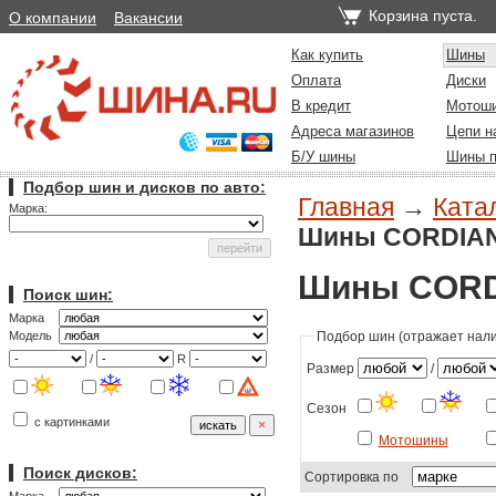
Корзина пуста.
О компании
Вакансии
Как купить
Шины
Оплата
Диски
В кредит
Мотош
Адреса магазинов
Цепи н
Б/У шины
Шины п
Подбор шин и дисков по авто:
Главная
→
Ката
Марка:
Шины CORDIANT
Шины CORDI
Поиск шин:
Марка
Подбор шин (отражает налич
Модель
/
R
Размер
/
Сезон
с картинками
Мотошины
Поиск дисков:
Сортировка по