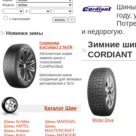
Марка
Шины 
Модель
X
году,
с картинками
Потре
и недорогую.
Новинки зимы
Зимние ши
Continental
IceContact 3 TA/TR
CORDIANT
Абсолютная новая
зимняя шина с
технологией
ContiFlexStud.
Шипованная шина
созданная для легковых
автомобилей и SUV.
Каталог Шин
Winter Drive
Шины Achilles
Шины MARSHAL
Шины AMTEL
Шины
Шины Antares
MASTERCRAFT
Шины Aplus
Шины MATADOR