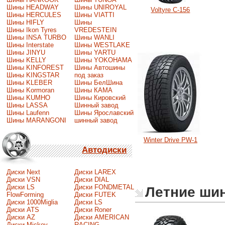
Шины HEADWAY
Шины UNIROYAL
Voltyre C-156
Шины HERCULES
Шины VIATTI
Шины HIFLY
Шины
Шины Ikon Tyres
VREDESTEIN
Шины INSA TURBO
Шины WANLI
Шины Interstate
Шины WESTLAKE
Шины JINYU
Шины YARTU
Шины KELLY
Шины YOKOHAMA
Шины KINFOREST
Шины Автошины
Шины KINGSTAR
под заказ
Шины KLEBER
Шины БелШина
Шины Kormoran
Шины КАМА
Шины KUMHO
Шины Кировский
Шины LASSA
Шинный завод
Шины Laufenn
Шины Ярославский
Шины MARANGONI
шинный завод
Winter Drive PW-1
Автодиски
Диски Next
Диски LAREX
Диски VSN
Диски DIAL
Диски LS
Диски FONDMETAL
Летние ши
FlowForming
Диски FUTEK
Диски 1000Miglia
Диски LS
Диски ATS
Диски Roner
Диски AZ
Диски AMERICAN
Диски Mickey
RACING