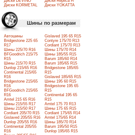
Диски DEVINO
Диски Replica H
Диски KORMETAL
Диски YOKATTA
Шины по размерам
Автошины
Gislaved 195 65 R15
Bridgestone 225 65
Contyre 175/70 R13
R17
Cordiant 175/70 R13
Шины 225/70 R16
Шины 175/70 R14
BFGoodrich 215/75
Шины 185/55 R15
R15
Barum 185/60 R14
Шины 215/70 R15
Barum 185/65 R15
Dunlop 215/65 R16
Bridgestone 185/65
Continental 215/65
R15
R16
Gislaved 185/65 R15
Bridgestone 215/65
Шины 195 60 R15
R16
Bridgestone 195 65
BFGoodrich 215/65
R15
R16
Continental 195 65
Amtel 215 65 R16
R15
Шины 215/55 R17
Amtel 175 70 R13
Шины 215/50 R17
Шины 175 65 R15
Сordiant 205/70 R15
Cordiant 175/65 R14
Gislaved 205/55 R16
Amtel 175/65 R14
Dunlop 205/55 R16
Шины 185/70 R14
Continental 205/55
Barum 195/50 R15
R16
Dunlop 195/65 R15