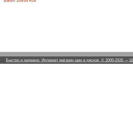
Barum 205/55 R16
Быстро и надежно. Интернет магазин шин и дисков. © 2000-2026
— Ши