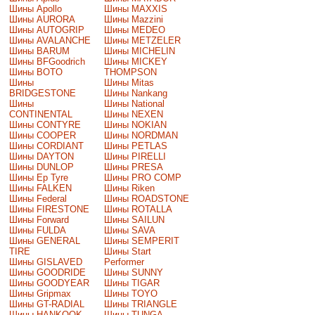
Шины Apollo
Шины MAXXIS
Шины AURORA
Шины Mazzini
Шины AUTOGRIP
Шины MEDEO
Шины AVALANCHE
Шины METZELER
Шины BARUM
Шины MICHELIN
Шины BFGoodrich
Шины MICKEY
Шины BOTO
THOMPSON
Шины
Шины Mitas
BRIDGESTONE
Шины Nankang
Шины
Шины National
CONTINENTAL
Шины NEXEN
Шины CONTYRE
Шины NOKIAN
Шины COOPER
Шины NORDMAN
Шины CORDIANT
Шины PETLAS
Шины DAYTON
Шины PIRELLI
Шины DUNLOP
Шины PRESA
Шины Ep Tyre
Шины PRO COMP
Шины FALKEN
Шины Riken
Шины Federal
Шины ROADSTONE
Шины FIRESTONE
Шины ROTALLA
Шины Forward
Шины SAILUN
Шины FULDA
Шины SAVA
Шины GENERAL
Шины SEMPERIT
TIRE
Шины Start
Шины GISLAVED
Performer
Шины GOODRIDE
Шины SUNNY
Шины GOODYEAR
Шины TIGAR
Шины Gripmax
Шины TOYO
Шины GT-RADIAL
Шины TRIANGLE
Шины HANKOOK
Шины TUNGA