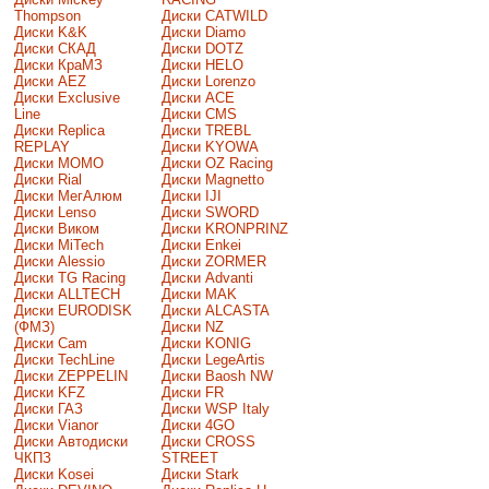
Thompson
Диски CATWILD
Диски K&K
Диски Diamo
Диски СКАД
Диски DOTZ
Диски КраМЗ
Диски HELO
Диски AEZ
Диски Lorenzo
Диски Exclusive
Диски ACE
Line
Диски CMS
Диски Replica
Диски TREBL
REPLAY
Диски KYOWA
Диски MOMO
Диски OZ Racing
Диски Rial
Диски Magnetto
Диски МегАлюм
Диски IJI
Диски Lenso
Диски SWORD
Диски Виком
Диски KRONPRINZ
Диски MiTech
Диски Enkei
Диски Alessio
Диски ZORMER
Диски TG Racing
Диски Advanti
Диски ALLTECH
Диски MAK
Диски EURODISK
Диски ALCASTA
(ФМЗ)
Диски NZ
Диски Cam
Диски KONIG
Диски TechLine
Диски LegeArtis
Диски ZEPPELIN
Диски Baosh NW
Диски KFZ
Диски FR
Диски ГАЗ
Диски WSP Italy
Диски Vianor
Диски 4GO
Диски Автодиски
Диски CROSS
ЧКПЗ
STREET
Диски Kosei
Диски Stark