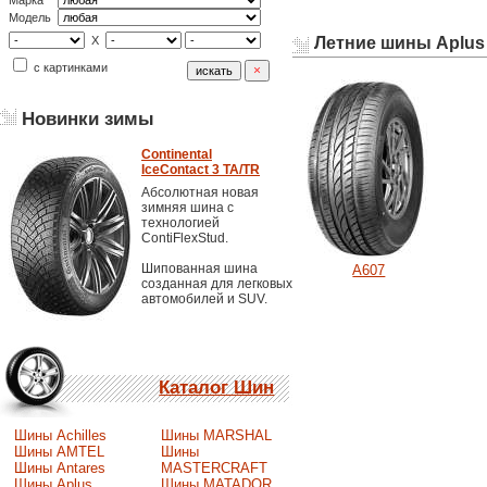
Марка
Модель
Летние шины Aplus
X
с картинками
Новинки зимы
Continental
IceContact 3 TA/TR
Абсолютная новая
зимняя шина с
технологией
ContiFlexStud.
Шипованная шина
A607
созданная для легковых
автомобилей и SUV.
Каталог Шин
Шины Achilles
Шины MARSHAL
Шины AMTEL
Шины
Шины Antares
MASTERCRAFT
Шины Aplus
Шины MATADOR