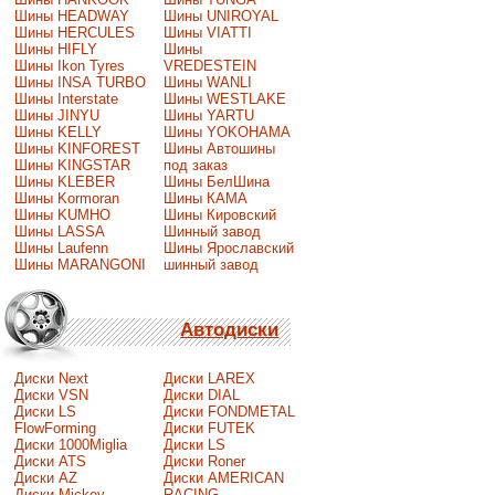
Шины HEADWAY
Шины UNIROYAL
Шины HERCULES
Шины VIATTI
Шины HIFLY
Шины
Шины Ikon Tyres
VREDESTEIN
Шины INSA TURBO
Шины WANLI
Шины Interstate
Шины WESTLAKE
Шины JINYU
Шины YARTU
Шины KELLY
Шины YOKOHAMA
Шины KINFOREST
Шины Автошины
Шины KINGSTAR
под заказ
Шины KLEBER
Шины БелШина
Шины Kormoran
Шины КАМА
Шины KUMHO
Шины Кировский
Шины LASSA
Шинный завод
Шины Laufenn
Шины Ярославский
Шины MARANGONI
шинный завод
Автодиски
Диски Next
Диски LAREX
Диски VSN
Диски DIAL
Диски LS
Диски FONDMETAL
FlowForming
Диски FUTEK
Диски 1000Miglia
Диски LS
Диски ATS
Диски Roner
Диски AZ
Диски AMERICAN
Диски Mickey
RACING