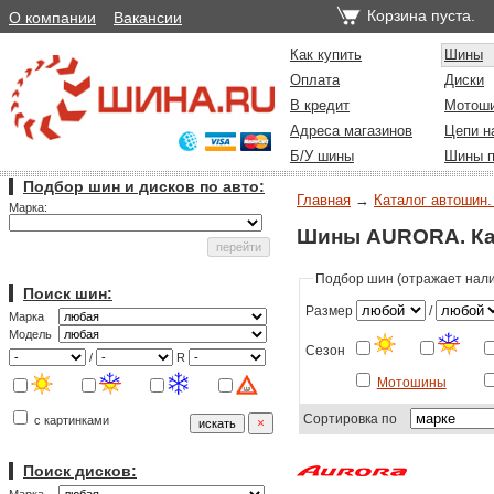
Корзина пуста.
О компании
Вакансии
Как купить
Шины
Оплата
Диски
В кредит
Мотош
Адреса магазинов
Цепи н
Б/У шины
Шины п
Подбор шин и дисков по авто:
Главная
→
Каталог автошин.
Марка:
Шины AURORA. Ка
Подбор шин (отражает налич
Поиск шин:
Размер
/
Марка
Модель
Сезон
/
R
Мотошины
Сортировка по
с картинками
Поиск дисков: