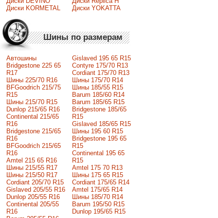
Диски DEVINO
Диски Replica H
Диски KORMETAL
Диски YOKATTA
Шины по размерам
Автошины
Gislaved 195 65 R15
Bridgestone 225 65
Contyre 175/70 R13
R17
Cordiant 175/70 R13
Шины 225/70 R16
Шины 175/70 R14
BFGoodrich 215/75
Шины 185/55 R15
R15
Barum 185/60 R14
Шины 215/70 R15
Barum 185/65 R15
Dunlop 215/65 R16
Bridgestone 185/65
Continental 215/65
R15
R16
Gislaved 185/65 R15
Bridgestone 215/65
Шины 195 60 R15
R16
Bridgestone 195 65
BFGoodrich 215/65
R15
R16
Continental 195 65
Amtel 215 65 R16
R15
Шины 215/55 R17
Amtel 175 70 R13
Шины 215/50 R17
Шины 175 65 R15
Сordiant 205/70 R15
Cordiant 175/65 R14
Gislaved 205/55 R16
Amtel 175/65 R14
Dunlop 205/55 R16
Шины 185/70 R14
Continental 205/55
Barum 195/50 R15
R16
Dunlop 195/65 R15