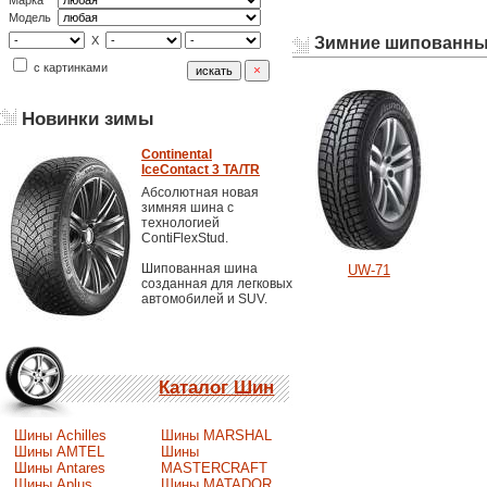
Марка
Модель
Зимние шипованн
X
с картинками
Новинки зимы
Continental
IceContact 3 TA/TR
Абсолютная новая
зимняя шина с
технологией
ContiFlexStud.
Шипованная шина
UW-71
созданная для легковых
автомобилей и SUV.
Каталог Шин
Шины Achilles
Шины MARSHAL
Шины AMTEL
Шины
Шины Antares
MASTERCRAFT
Шины Aplus
Шины MATADOR