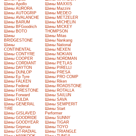
Шины Apollo
Шины MAXXIS
Шины AURORA
Шины Mazzini
Шины AUTOGRIP
Шины MEDEO
Шины AVALANCHE
Шины METZELER
Шины BARUM
Шины MICHELIN
Шины BFGoodrich
Шины MICKEY
Шины BOTO
THOMPSON
Шины
Шины Mitas
BRIDGESTONE
Шины Nankang
Шины
Шины National
CONTINENTAL
Шины NEXEN
Шины CONTYRE
Шины NOKIAN
Шины COOPER
Шины NORDMAN
Шины CORDIANT
Шины PETLAS
Шины DAYTON
Шины PIRELLI
Шины DUNLOP
Шины PRESA
Шины Ep Tyre
Шины PRO COMP
Шины FALKEN
Шины Riken
Шины Federal
Шины ROADSTONE
Шины FIRESTONE
Шины ROTALLA
Шины Forward
Шины SAILUN
Шины FULDA
Шины SAVA
Шины GENERAL
Шины SEMPERIT
TIRE
Шины Start
Шины GISLAVED
Performer
Шины GOODRIDE
Шины SUNNY
Шины GOODYEAR
Шины TIGAR
Шины Gripmax
Шины TOYO
Шины GT-RADIAL
Шины TRIANGLE
Шины HANKOOK
Шины TUNGA