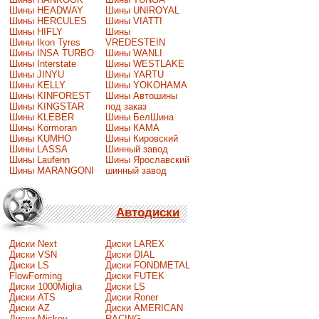
Шины HEADWAY
Шины UNIROYAL
Шины HERCULES
Шины VIATTI
Шины HIFLY
Шины
Шины Ikon Tyres
VREDESTEIN
Шины INSA TURBO
Шины WANLI
Шины Interstate
Шины WESTLAKE
Шины JINYU
Шины YARTU
Шины KELLY
Шины YOKOHAMA
Шины KINFOREST
Шины Автошины
Шины KINGSTAR
под заказ
Шины KLEBER
Шины БелШина
Шины Kormoran
Шины КАМА
Шины KUMHO
Шины Кировский
Шины LASSA
Шинный завод
Шины Laufenn
Шины Ярославский
Шины MARANGONI
шинный завод
Автодиски
Диски Next
Диски LAREX
Диски VSN
Диски DIAL
Диски LS
Диски FONDMETAL
FlowForming
Диски FUTEK
Диски 1000Miglia
Диски LS
Диски ATS
Диски Roner
Диски AZ
Диски AMERICAN
Диски Mickey
RACING