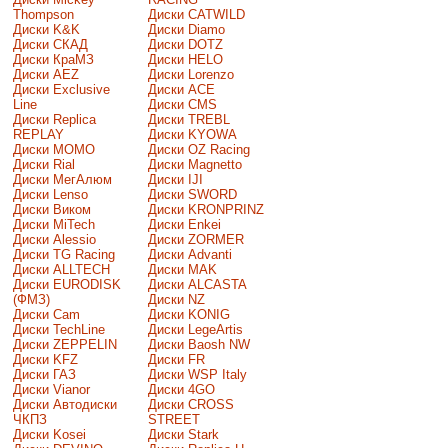
Thompson
Диски CATWILD
Диски K&K
Диски Diamo
Диски СКАД
Диски DOTZ
Диски КраМЗ
Диски HELO
Диски AEZ
Диски Lorenzo
Диски Exclusive
Диски ACE
Line
Диски CMS
Диски Replica
Диски TREBL
REPLAY
Диски KYOWA
Диски MOMO
Диски OZ Racing
Диски Rial
Диски Magnetto
Диски МегАлюм
Диски IJI
Диски Lenso
Диски SWORD
Диски Виком
Диски KRONPRINZ
Диски MiTech
Диски Enkei
Диски Alessio
Диски ZORMER
Диски TG Racing
Диски Advanti
Диски ALLTECH
Диски MAK
Диски EURODISK
Диски ALCASTA
(ФМЗ)
Диски NZ
Диски Cam
Диски KONIG
Диски TechLine
Диски LegeArtis
Диски ZEPPELIN
Диски Baosh NW
Диски KFZ
Диски FR
Диски ГАЗ
Диски WSP Italy
Диски Vianor
Диски 4GO
Диски Автодиски
Диски CROSS
ЧКПЗ
STREET
Диски Kosei
Диски Stark