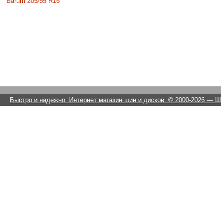
Barum 205/55 R16
Быстро и надежно. Интернет магазин шин и дисков. © 2000-2026
— Ши