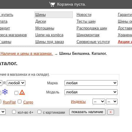
Корзина пуста.
 купить
Шины
Новости
Гаранти
лата
Диски
Тесты шин
Шины о
редит
Мотошины
Распродажа шин
Достав
реса магазинов
Цепи на колёса
Шиномонтаж
Хранен
У шины
Шины под заказ
Сервисные услуги
Акции 
 Наличие и цены в магазинах.
→
Шины Белшина. Каталог.
талог.
ие в магазинах и на складе)
.
R
Марка
Модель
Индексы
RunFlat
Cargo
кол-во 4+
с картинками