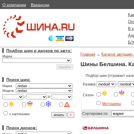
О компании
Вакансии
Как
Оп
В к
Ад
Б/
Подбор шин и дисков по авто:
Главная
→
Каталог автошин.
Марка:
Шины Белшина. Ка
Подбор шин (отражает налич
Поиск шин:
Размер
/
Марка
Модель
Сезон
/
R
Мотошины
Сортировка по
с картинками
Поиск дисков: