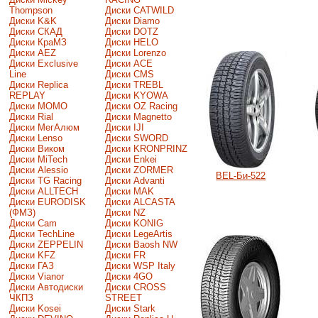
Thompson
Диски CATWILD
Диски K&K
Диски Diamo
Диски СКАД
Диски DOTZ
Диски КраМЗ
Диски HELO
Диски AEZ
Диски Lorenzo
Диски Exclusive
Диски ACE
Line
Диски CMS
Диски Replica
Диски TREBL
REPLAY
Диски KYOWA
Диски MOMO
Диски OZ Racing
Диски Rial
Диски Magnetto
Диски МегАлюм
Диски IJI
Диски Lenso
Диски SWORD
Диски Виком
Диски KRONPRINZ
Диски MiTech
Диски Enkei
Диски Alessio
Диски ZORMER
BEL-Би-522
Диски TG Racing
Диски Advanti
Диски ALLTECH
Диски MAK
Диски EURODISK
Диски ALCASTA
(ФМЗ)
Диски NZ
Диски Cam
Диски KONIG
Диски TechLine
Диски LegeArtis
Диски ZEPPELIN
Диски Baosh NW
Диски KFZ
Диски FR
Диски ГАЗ
Диски WSP Italy
Диски Vianor
Диски 4GO
Диски Автодиски
Диски CROSS
ЧКПЗ
STREET
Диски Kosei
Диски Stark