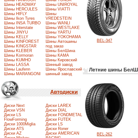
Шины HEADWAY
Шины UNIROYAL
Шины HERCULES
Шины VIATTI
Шины HIFLY
Шины
Шины Ikon Tyres
VREDESTEIN
Шины INSA TURBO
Шины WANLI
Шины Interstate
Шины WESTLAKE
Шины JINYU
Шины YARTU
Шины KELLY
Шины YOKOHAMA
BEL-347
Шины KINFOREST
Шины Автошины
Шины KINGSTAR
под заказ
Шины KLEBER
Шины БелШина
Шины Kormoran
Шины КАМА
Шины KUMHO
Шины Кировский
Шины LASSA
Шинный завод
Шины Laufenn
Шины Ярославский
Летние шины БелШ
Шины MARANGONI
шинный завод
Автодиски
Диски Next
Диски LAREX
Диски VSN
Диски DIAL
Диски LS
Диски FONDMETAL
FlowForming
Диски FUTEK
Диски 1000Miglia
Диски LS
Диски ATS
Диски Roner
Диски AZ
Диски AMERICAN
BEL-262
Диски Mickey
RACING