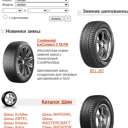
Марка
Модель
Зимние шипованны
X
с картинками
Новинки зимы
Continental
IceContact 3 TA/TR
Абсолютная новая
зимняя шина с
технологией
ContiFlexStud.
Шипованная шина
BEL-287
созданная для легковых
автомобилей и SUV.
Каталог Шин
Шины Achilles
Шины MARSHAL
Шины AMTEL
Шины
Шины Antares
MASTERCRAFT
Шины Aplus
Шины MATADOR