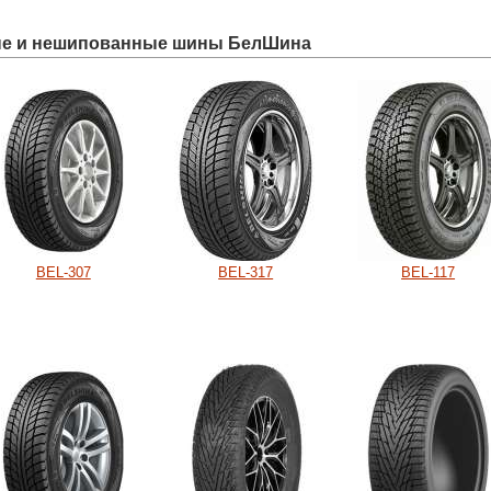
е и нешипованные шины БелШина
BEL-307
BEL-317
BEL-117