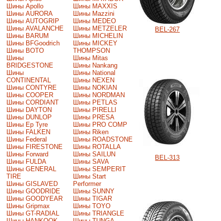
Шины Apollo
Шины MAXXIS
Шины AURORA
Шины Mazzini
Шины AUTOGRIP
Шины MEDEO
Шины AVALANCHE
Шины METZELER
BEL-267
Шины BARUM
Шины MICHELIN
Шины BFGoodrich
Шины MICKEY
Шины BOTO
THOMPSON
Шины
Шины Mitas
BRIDGESTONE
Шины Nankang
Шины
Шины National
CONTINENTAL
Шины NEXEN
Шины CONTYRE
Шины NOKIAN
Шины COOPER
Шины NORDMAN
Шины CORDIANT
Шины PETLAS
Шины DAYTON
Шины PIRELLI
Шины DUNLOP
Шины PRESA
Шины Ep Tyre
Шины PRO COMP
Шины FALKEN
Шины Riken
Шины Federal
Шины ROADSTONE
Шины FIRESTONE
Шины ROTALLA
Шины Forward
Шины SAILUN
BEL-313
Шины FULDA
Шины SAVA
Шины GENERAL
Шины SEMPERIT
TIRE
Шины Start
Шины GISLAVED
Performer
Шины GOODRIDE
Шины SUNNY
Шины GOODYEAR
Шины TIGAR
Шины Gripmax
Шины TOYO
Шины GT-RADIAL
Шины TRIANGLE
Шины HANKOOK
Шины TUNGA