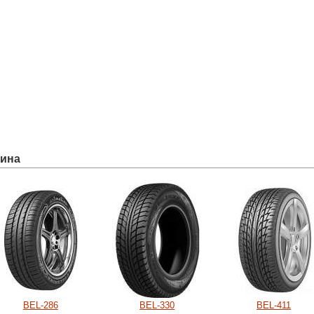
ина
BEL-286
BEL-330
BEL-411