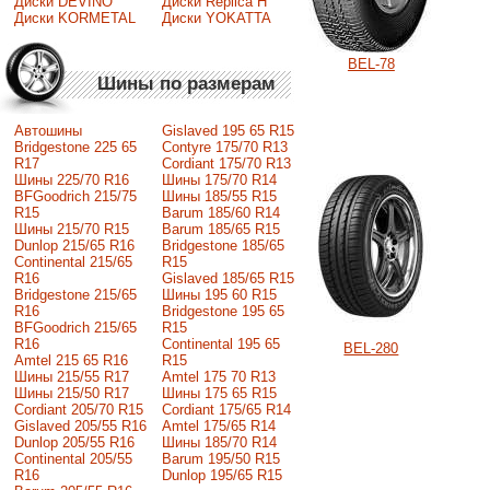
Диски DEVINO
Диски Replica H
Диски KORMETAL
Диски YOKATTA
BEL-78
Шины по размерам
Автошины
Gislaved 195 65 R15
Bridgestone 225 65
Contyre 175/70 R13
R17
Cordiant 175/70 R13
Шины 225/70 R16
Шины 175/70 R14
BFGoodrich 215/75
Шины 185/55 R15
R15
Barum 185/60 R14
Шины 215/70 R15
Barum 185/65 R15
Dunlop 215/65 R16
Bridgestone 185/65
Continental 215/65
R15
R16
Gislaved 185/65 R15
Bridgestone 215/65
Шины 195 60 R15
R16
Bridgestone 195 65
BFGoodrich 215/65
R15
R16
Continental 195 65
BEL-280
Amtel 215 65 R16
R15
Шины 215/55 R17
Amtel 175 70 R13
Шины 215/50 R17
Шины 175 65 R15
Сordiant 205/70 R15
Cordiant 175/65 R14
Gislaved 205/55 R16
Amtel 175/65 R14
Dunlop 205/55 R16
Шины 185/70 R14
Continental 205/55
Barum 195/50 R15
R16
Dunlop 195/65 R15