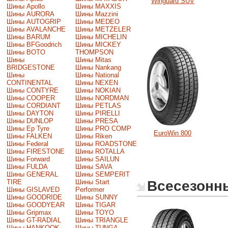
Winguard SUV
Шины Apollo
Шины MAXXIS
Шины AURORA
Шины Mazzini
Шины AUTOGRIP
Шины MEDEO
Шины AVALANCHE
Шины METZELER
Шины BARUM
Шины MICHELIN
Шины BFGoodrich
Шины MICKEY
Шины BOTO
THOMPSON
Шины
Шины Mitas
BRIDGESTONE
Шины Nankang
Шины
Шины National
CONTINENTAL
Шины NEXEN
Шины CONTYRE
Шины NOKIAN
Шины COOPER
Шины NORDMAN
Шины CORDIANT
Шины PETLAS
Шины DAYTON
Шины PIRELLI
Шины DUNLOP
Шины PRESA
Шины Ep Tyre
Шины PRO COMP
EuroWin 800
Шины FALKEN
Шины Riken
Шины Federal
Шины ROADSTONE
Шины FIRESTONE
Шины ROTALLA
Шины Forward
Шины SAILUN
Шины FULDA
Шины SAVA
Шины GENERAL
Шины SEMPERIT
Всесезон
TIRE
Шины Start
Шины GISLAVED
Performer
Шины GOODRIDE
Шины SUNNY
Шины GOODYEAR
Шины TIGAR
Шины Gripmax
Шины TOYO
Шины GT-RADIAL
Шины TRIANGLE
Шины HANKOOK
Шины TUNGA