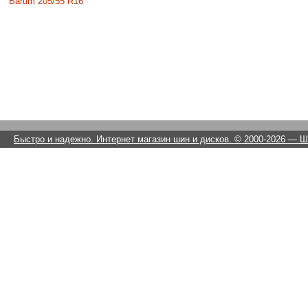
Barum 205/55 R16
Быстро и надежно. Интернет магазин шин и дисков. © 2000-2026
— Ши