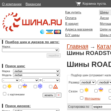
Корзина пуста.
О компании
Вакансии
Как купить
Шины
Оплата
Диски
В кредит
Мотош
Адреса магазинов
Цепи н
Б/У шины
Шины п
Подбор шин и дисков по авто:
Главная
→
Ката
Марка:
Шины ROADSTON
Шины ROADS
Поиск шин:
Марка
Подбор шин (отражает налич
Модель
/
R
Размер
/
Сезон
с картинками
Мотошины
Поиск дисков:
Сортировка по