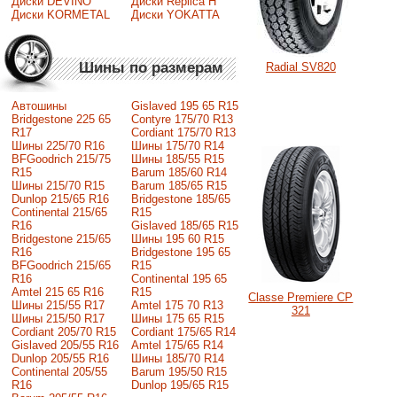
Диски DEVINO
Диски Replica H
Диски KORMETAL
Диски YOKATTA
Шины по размерам
Radial SV820
Автошины
Gislaved 195 65 R15
Bridgestone 225 65
Contyre 175/70 R13
R17
Cordiant 175/70 R13
Шины 225/70 R16
Шины 175/70 R14
BFGoodrich 215/75
Шины 185/55 R15
R15
Barum 185/60 R14
Шины 215/70 R15
Barum 185/65 R15
Dunlop 215/65 R16
Bridgestone 185/65
Continental 215/65
R15
R16
Gislaved 185/65 R15
Bridgestone 215/65
Шины 195 60 R15
R16
Bridgestone 195 65
BFGoodrich 215/65
R15
R16
Continental 195 65
Amtel 215 65 R16
R15
Classe Premiere CP
Шины 215/55 R17
Amtel 175 70 R13
321
Шины 215/50 R17
Шины 175 65 R15
Сordiant 205/70 R15
Cordiant 175/65 R14
Gislaved 205/55 R16
Amtel 175/65 R14
Dunlop 205/55 R16
Шины 185/70 R14
Continental 205/55
Barum 195/50 R15
R16
Dunlop 195/65 R15