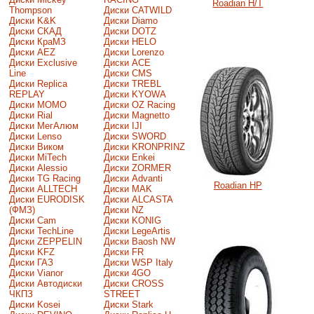
Roadian H/T
Thompson
Диски CATWILD
Диски K&K
Диски Diamo
Диски СКАД
Диски DOTZ
Диски КраМЗ
Диски HELO
Диски AEZ
Диски Lorenzo
Диски Exclusive
Диски ACE
Line
Диски CMS
Диски Replica
Диски TREBL
REPLAY
Диски KYOWA
Диски MOMO
Диски OZ Racing
Диски Rial
Диски Magnetto
Диски МегАлюм
Диски IJI
Диски Lenso
Диски SWORD
Диски Виком
Диски KRONPRINZ
Диски MiTech
Диски Enkei
Диски Alessio
Диски ZORMER
Диски TG Racing
Диски Advanti
Roadian HP
Диски ALLTECH
Диски MAK
Диски EURODISK
Диски ALCASTA
(ФМЗ)
Диски NZ
Диски Cam
Диски KONIG
Диски TechLine
Диски LegeArtis
Диски ZEPPELIN
Диски Baosh NW
Диски KFZ
Диски FR
Диски ГАЗ
Диски WSP Italy
Диски Vianor
Диски 4GO
Диски Автодиски
Диски CROSS
ЧКПЗ
STREET
Диски Kosei
Диски Stark