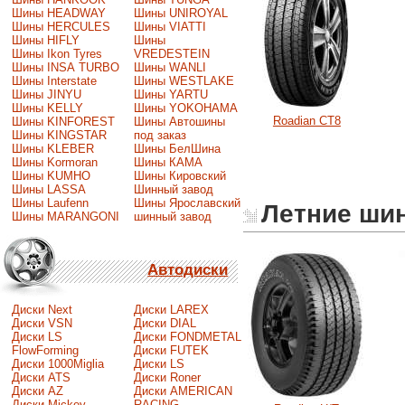
Шины HEADWAY
Шины UNIROYAL
Шины HERCULES
Шины VIATTI
Шины HIFLY
Шины
Шины Ikon Tyres
VREDESTEIN
Шины INSA TURBO
Шины WANLI
Шины Interstate
Шины WESTLAKE
Шины JINYU
Шины YARTU
Шины KELLY
Шины YOKOHAMA
Roadian CT8
Шины KINFOREST
Шины Автошины
Шины KINGSTAR
под заказ
Шины KLEBER
Шины БелШина
Шины Kormoran
Шины КАМА
Шины KUMHO
Шины Кировский
Шины LASSA
Шинный завод
Шины Laufenn
Шины Ярославский
Летние ш
Шины MARANGONI
шинный завод
Автодиски
Диски Next
Диски LAREX
Диски VSN
Диски DIAL
Диски LS
Диски FONDMETAL
FlowForming
Диски FUTEK
Диски 1000Miglia
Диски LS
Диски ATS
Диски Roner
Диски AZ
Диски AMERICAN
Диски Mickey
RACING