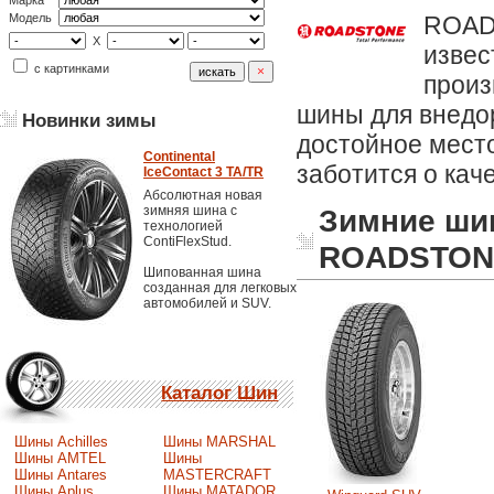
Марка
ROADS
Модель
X
извес
с картинками
произ
шины для внедо
Новинки зимы
достойное место
Continental
заботится о кач
IceContact 3 TA/TR
Абсолютная новая
зимняя шина с
Зимние ши
технологией
ContiFlexStud.
ROADSTON
Шипованная шина
созданная для легковых
автомобилей и SUV.
Каталог Шин
Шины Achilles
Шины MARSHAL
Шины AMTEL
Шины
Шины Antares
MASTERCRAFT
Шины Aplus
Шины MATADOR