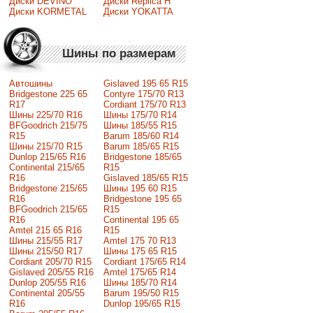
Диски DEVINO
Диски Replica H
Диски KORMETAL
Диски YOKATTA
Шины по размерам
Автошины
Gislaved 195 65 R15
Bridgestone 225 65
Contyre 175/70 R13
R17
Cordiant 175/70 R13
Шины 225/70 R16
Шины 175/70 R14
BFGoodrich 215/75
Шины 185/55 R15
R15
Barum 185/60 R14
Шины 215/70 R15
Barum 185/65 R15
Dunlop 215/65 R16
Bridgestone 185/65
Continental 215/65
R15
R16
Gislaved 185/65 R15
Bridgestone 215/65
Шины 195 60 R15
R16
Bridgestone 195 65
BFGoodrich 215/65
R15
R16
Continental 195 65
Amtel 215 65 R16
R15
Шины 215/55 R17
Amtel 175 70 R13
Шины 215/50 R17
Шины 175 65 R15
Сordiant 205/70 R15
Cordiant 175/65 R14
Gislaved 205/55 R16
Amtel 175/65 R14
Dunlop 205/55 R16
Шины 185/70 R14
Continental 205/55
Barum 195/50 R15
R16
Dunlop 195/65 R15