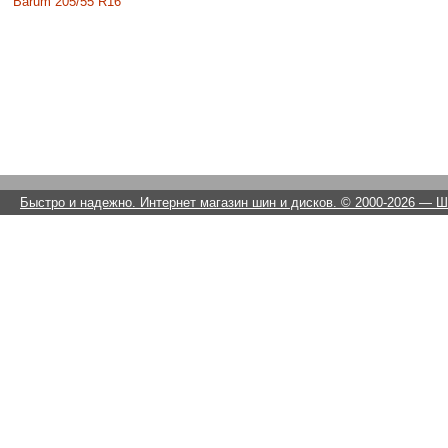
Barum 205/55 R16
Быстро и надежно. Интернет магазин шин и дисков. © 2000-2026
— Ши