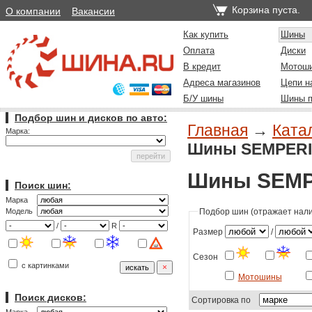
Корзина пуста.
О компании
Вакансии
Как купить
Шины
Оплата
Диски
В кредит
Мотош
Адреса магазинов
Цепи н
Б/У шины
Шины п
Подбор шин и дисков по авто:
Главная
→
Ката
Марка:
Шины SEMPERIT
Шины SEMPE
Поиск шин:
Марка
Подбор шин (отражает налич
Модель
/
R
Размер
/
Сезон
с картинками
Мотошины
Поиск дисков:
Сортировка по