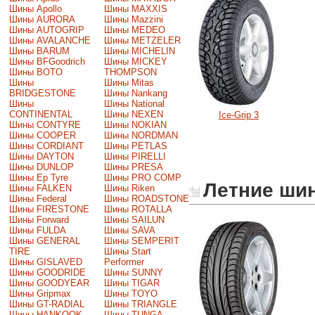
Шины Apollo
Шины MAXXIS
Шины AURORA
Шины Mazzini
Шины AUTOGRIP
Шины MEDEO
Шины AVALANCHE
Шины METZELER
Шины BARUM
Шины MICHELIN
Шины BFGoodrich
Шины MICKEY
Шины BOTO
THOMPSON
Шины
Шины Mitas
BRIDGESTONE
Шины Nankang
Шины
Шины National
CONTINENTAL
Шины NEXEN
Ice-Grip 3
Шины CONTYRE
Шины NOKIAN
Шины COOPER
Шины NORDMAN
Шины CORDIANT
Шины PETLAS
Шины DAYTON
Шины PIRELLI
Шины DUNLOP
Шины PRESA
Шины Ep Tyre
Шины PRO COMP
Летние ши
Шины FALKEN
Шины Riken
Шины Federal
Шины ROADSTONE
Шины FIRESTONE
Шины ROTALLA
Шины Forward
Шины SAILUN
Шины FULDA
Шины SAVA
Шины GENERAL
Шины SEMPERIT
TIRE
Шины Start
Шины GISLAVED
Performer
Шины GOODRIDE
Шины SUNNY
Шины GOODYEAR
Шины TIGAR
Шины Gripmax
Шины TOYO
Шины GT-RADIAL
Шины TRIANGLE
Шины HANKOOK
Шины TUNGA