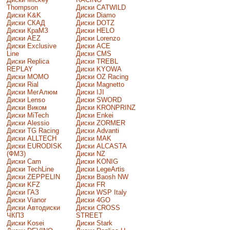
Thompson
Диски CATWILD
Диски K&K
Диски Diamo
Диски СКАД
Диски DOTZ
Диски КраМЗ
Диски HELO
Диски AEZ
Диски Lorenzo
Диски Exclusive
Диски ACE
Line
Диски CMS
Диски Replica
Диски TREBL
REPLAY
Диски KYOWA
Диски MOMO
Диски OZ Racing
Диски Rial
Диски Magnetto
Диски МегАлюм
Диски IJI
Диски Lenso
Диски SWORD
Диски Виком
Диски KRONPRINZ
Диски MiTech
Диски Enkei
Диски Alessio
Диски ZORMER
Диски TG Racing
Диски Advanti
Диски ALLTECH
Диски MAK
Диски EURODISK
Диски ALCASTA
(ФМЗ)
Диски NZ
Диски Cam
Диски KONIG
Диски TechLine
Диски LegeArtis
Диски ZEPPELIN
Диски Baosh NW
Диски KFZ
Диски FR
Диски ГАЗ
Диски WSP Italy
Диски Vianor
Диски 4GO
Диски Автодиски
Диски CROSS
ЧКПЗ
STREET
Диски Kosei
Диски Stark