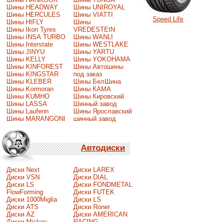
Шины HEADWAY
Шины UNIROYAL
Шины HERCULES
Шины VIATTI
Speed Life
Шины HIFLY
Шины
Шины Ikon Tyres
VREDESTEIN
Шины INSA TURBO
Шины WANLI
Шины Interstate
Шины WESTLAKE
Шины JINYU
Шины YARTU
Шины KELLY
Шины YOKOHAMA
Шины KINFOREST
Шины Автошины
Шины KINGSTAR
под заказ
Шины KLEBER
Шины БелШина
Шины Kormoran
Шины КАМА
Шины KUMHO
Шины Кировский
Шины LASSA
Шинный завод
Шины Laufenn
Шины Ярославский
Шины MARANGONI
шинный завод
Автодиски
Диски Next
Диски LAREX
Диски VSN
Диски DIAL
Диски LS
Диски FONDMETAL
FlowForming
Диски FUTEK
Диски 1000Miglia
Диски LS
Диски ATS
Диски Roner
Диски AZ
Диски AMERICAN
Диски Mickey
RACING