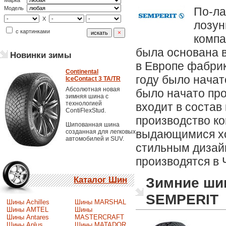
Марка
По-ла
Модель
X
лозун
с картинками
компа
была основана в
Новинки зимы
в Европе фабрик
Continental
году было начат
IceContact 3 TA/TR
Абсолютная новая
было начато про
зимняя шина с
технологией
входит в состав
ContiFlexStud.
производство к
Шипованная шина
выдающимися хо
созданная для легковых
автомобилей и SUV.
стильным дизай
производятся в 
Зимние ши
Каталог Шин
SEMPERIT
Шины Achilles
Шины MARSHAL
Шины AMTEL
Шины
Шины Antares
MASTERCRAFT
Шины Aplus
Шины MATADOR