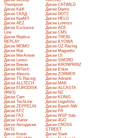
Thompson
Диски CATWILD
Диски K&K
Диски Diamo
Диски СКАД
Диски DOTZ
Диски КраМЗ
Диски HELO
Диски AEZ
Диски Lorenzo
Диски Exclusive
Диски ACE
Line
Диски CMS
Диски Replica
Диски TREBL
REPLAY
Диски KYOWA
Диски MOMO
Диски OZ Racing
Диски Rial
Диски Magnetto
Диски МегАлюм
Диски IJI
Диски Lenso
Диски SWORD
Диски Виком
Диски KRONPRINZ
Диски MiTech
Диски Enkei
Диски Alessio
Диски ZORMER
Диски TG Racing
Диски Advanti
Диски ALLTECH
Диски MAK
Диски EURODISK
Диски ALCASTA
(ФМЗ)
Диски NZ
Диски Cam
Диски KONIG
Диски TechLine
Диски LegeArtis
Диски ZEPPELIN
Диски Baosh NW
Диски KFZ
Диски FR
Диски ГАЗ
Диски WSP Italy
Диски Vianor
Диски 4GO
Диски Автодиски
Диски CROSS
ЧКПЗ
STREET
Диски Kosei
Диски Stark