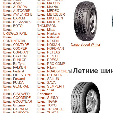
Шины Apollo
Шины MAXXIS
Шины AURORA
Шины Mazzini
Шины AUTOGRIP
Шины MEDEO
Шины AVALANCHE
Шины METZELER
Шины BARUM
Шины MICHELIN
Шины BFGoodrich
Шины MICKEY
Шины BOTO
THOMPSON
Шины
Шины Mitas
BRIDGESTONE
Шины Nankang
Шины
Шины National
CONTINENTAL
Шины NEXEN
Cargo Speed Winter
Шины CONTYRE
Шины NOKIAN
Шины COOPER
Шины NORDMAN
Шины CORDIANT
Шины PETLAS
Шины DAYTON
Шины PIRELLI
Шины DUNLOP
Шины PRESA
Шины Ep Tyre
Шины PRO COMP
Шины FALKEN
Шины Riken
Летние ши
Шины Federal
Шины ROADSTONE
Шины FIRESTONE
Шины ROTALLA
Шины Forward
Шины SAILUN
Шины FULDA
Шины SAVA
Шины GENERAL
Шины SEMPERIT
TIRE
Шины Start
Шины GISLAVED
Performer
Шины GOODRIDE
Шины SUNNY
Шины GOODYEAR
Шины TIGAR
Шины Gripmax
Шины TOYO
Шины GT-RADIAL
Шины TRIANGLE
Шины HANKOOK
Шины TUNGA