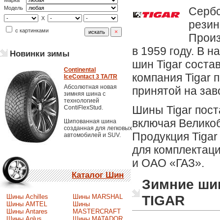
Марка
Сербс
Модель
X
резин
с картинками
Произ
в 1959 году. В 
Новинки зимы
шин Tigar соста
Continental
компания Tigar 
IceContact 3 TA/TR
Абсолютная новая
принятой на зав
зимняя шина с
технологией
Шины Tigar пост
ContiFlexStud.
включая Велико
Шипованная шина
созданная для легковых
Продукция Tigar
автомобилей и SUV.
для комплектац
и ОАО «ГАЗ».
Каталог Шин
Зимние ши
TIGAR
Шины Achilles
Шины MARSHAL
Шины AMTEL
Шины
Шины Antares
MASTERCRAFT
Шины Aplus
Шины MATADOR