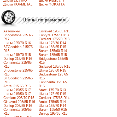
Диски DEVINO
Диски Replica H
Диски KORMETAL
Диски YOKATTA
Шины по размерам
Автошины
Gislaved 195 65 R15
Bridgestone 225 65
Contyre 175/70 R13
R17
Cordiant 175/70 R13
Шины 225/70 R16
Шины 175/70 R14
BFGoodrich 215/75
Шины 185/55 R15
R15
Barum 185/60 R14
Шины 215/70 R15
Barum 185/65 R15
Dunlop 215/65 R16
Bridgestone 185/65
Continental 215/65
R15
R16
Gislaved 185/65 R15
Bridgestone 215/65
Шины 195 60 R15
R16
Bridgestone 195 65
BFGoodrich 215/65
R15
R16
Continental 195 65
Amtel 215 65 R16
R15
Шины 215/55 R17
Amtel 175 70 R13
Шины 215/50 R17
Шины 175 65 R15
Сordiant 205/70 R15
Cordiant 175/65 R14
Gislaved 205/55 R16
Amtel 175/65 R14
Dunlop 205/55 R16
Шины 185/70 R14
Continental 205/55
Barum 195/50 R15
R16
Dunlop 195/65 R15