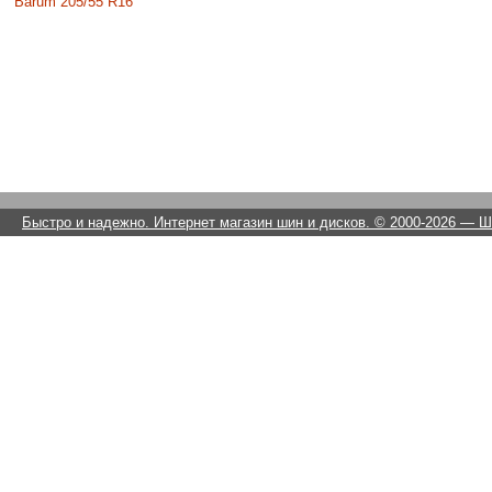
Barum 205/55 R16
Быстро и надежно. Интернет магазин шин и дисков. © 2000-2026
— Ши