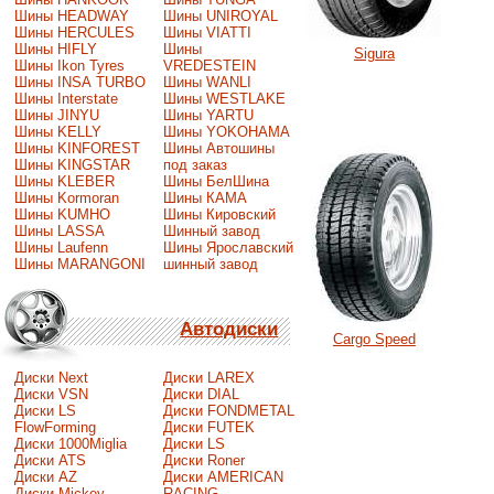
Шины HEADWAY
Шины UNIROYAL
Шины HERCULES
Шины VIATTI
Шины HIFLY
Шины
Sigura
Шины Ikon Tyres
VREDESTEIN
Шины INSA TURBO
Шины WANLI
Шины Interstate
Шины WESTLAKE
Шины JINYU
Шины YARTU
Шины KELLY
Шины YOKOHAMA
Шины KINFOREST
Шины Автошины
Шины KINGSTAR
под заказ
Шины KLEBER
Шины БелШина
Шины Kormoran
Шины КАМА
Шины KUMHO
Шины Кировский
Шины LASSA
Шинный завод
Шины Laufenn
Шины Ярославский
Шины MARANGONI
шинный завод
Автодиски
Cargo Speed
Диски Next
Диски LAREX
Диски VSN
Диски DIAL
Диски LS
Диски FONDMETAL
FlowForming
Диски FUTEK
Диски 1000Miglia
Диски LS
Диски ATS
Диски Roner
Диски AZ
Диски AMERICAN
Диски Mickey
RACING