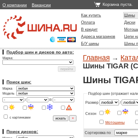
Корзина пуста.
О компании
Вакансии
Как купить
Шины
Оплата
Диски
В кредит
Мотош
Адреса магазинов
Цепи н
Б/У шины
Шины п
Подбор шин и дисков по авто:
Главная
→
Ката
Марка:
Шины TIGAR (Се
Шины TIGAR
Поиск шин:
Марка
Подбор шин (отражает налич
Модель
/
R
Размер
/
Сезон
с картинками
Мотошины
Поиск дисков:
Сортировка по