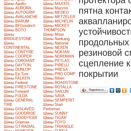
протектора 
Шины Apollo
Шины MAXXIS
пятна конта
Шины AURORA
Шины Mazzini
Шины AUTOGRIP
Шины MEDEO
Шины AVALANCHE
Шины METZELER
аквапланир
Шины BARUM
Шины MICHELIN
Шины BFGoodrich
Шины MICKEY
устойчивост
Шины BOTO
THOMPSON
Шины
Шины Mitas
BRIDGESTONE
Шины Nankang
продольных 
Шины
Шины National
CONTINENTAL
Шины NEXEN
резиновой с
Шины CONTYRE
Шины NOKIAN
Шины COOPER
Шины NORDMAN
сцепление к
Шины CORDIANT
Шины PETLAS
Шины DAYTON
Шины PIRELLI
Шины DUNLOP
Шины PRESA
покрытии
Шины Ep Tyre
Шины PRO COMP
Шины FALKEN
Шины Riken
Шины Federal
Шины ROADSTONE
Шины FIRESTONE
Шины ROTALLA
Поделиться…
Шины Forward
Шины SAILUN
Шины FULDA
Шины SAVA
Шины GENERAL
Шины SEMPERIT
TIRE
Шины Start
Шины GISLAVED
Performer
Шины GOODRIDE
Шины SUNNY
Шины GOODYEAR
Шины TIGAR
Шины Gripmax
Шины TOYO
Шины GT-RADIAL
Шины TRIANGLE
Шины HANKOOK
Шины TUNGA