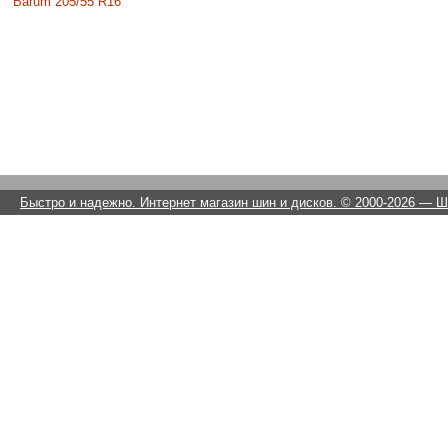
Barum 205/55 R16
Быстро и надежно. Интернет магазин шин и дисков. © 2000-2026
— Ши