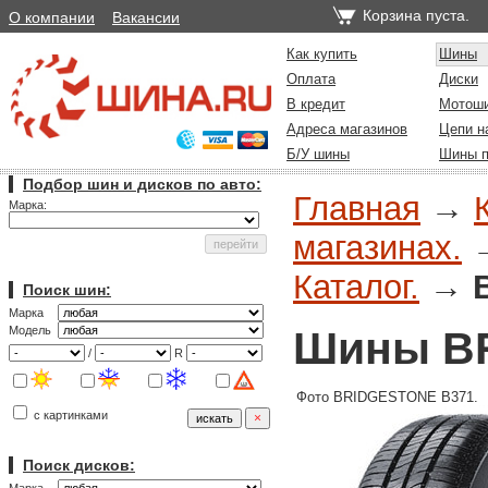
Корзина пуста.
О компании
Вакансии
Как купить
Шины
Оплата
Диски
В кредит
Мотош
Адреса магазинов
Цепи н
Б/У шины
Шины п
Подбор шин и дисков по авто:
Главная
→
Марка:
магазинах.
Каталог.
→
Поиск шин:
Марка
Шины B
Модель
/
R
Фото BRIDGESTONE B371.
с картинками
Поиск дисков: