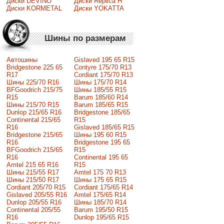
Диски DEVINO
Диски Replica H
Диски KORMETAL
Диски YOKATTA
Шины по размерам
Автошины
Gislaved 195 65 R15
Bridgestone 225 65
Contyre 175/70 R13
R17
Cordiant 175/70 R13
Шины 225/70 R16
Шины 175/70 R14
BFGoodrich 215/75
Шины 185/55 R15
R15
Barum 185/60 R14
Шины 215/70 R15
Barum 185/65 R15
Dunlop 215/65 R16
Bridgestone 185/65
Continental 215/65
R15
R16
Gislaved 185/65 R15
Bridgestone 215/65
Шины 195 60 R15
R16
Bridgestone 195 65
BFGoodrich 215/65
R15
R16
Continental 195 65
Amtel 215 65 R16
R15
Шины 215/55 R17
Amtel 175 70 R13
Шины 215/50 R17
Шины 175 65 R15
Сordiant 205/70 R15
Cordiant 175/65 R14
Gislaved 205/55 R16
Amtel 175/65 R14
Dunlop 205/55 R16
Шины 185/70 R14
Continental 205/55
Barum 195/50 R15
R16
Dunlop 195/65 R15