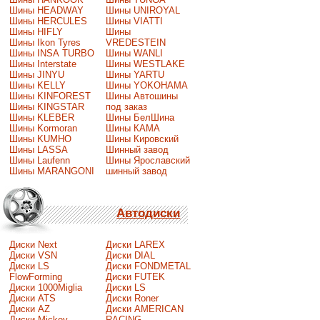
Шины HEADWAY
Шины UNIROYAL
Шины HERCULES
Шины VIATTI
Шины HIFLY
Шины
Шины Ikon Tyres
VREDESTEIN
Шины INSA TURBO
Шины WANLI
Шины Interstate
Шины WESTLAKE
Шины JINYU
Шины YARTU
Шины KELLY
Шины YOKOHAMA
Шины KINFOREST
Шины Автошины
Шины KINGSTAR
под заказ
Шины KLEBER
Шины БелШина
Шины Kormoran
Шины КАМА
Шины KUMHO
Шины Кировский
Шины LASSA
Шинный завод
Шины Laufenn
Шины Ярославский
Шины MARANGONI
шинный завод
Автодиски
Диски Next
Диски LAREX
Диски VSN
Диски DIAL
Диски LS
Диски FONDMETAL
FlowForming
Диски FUTEK
Диски 1000Miglia
Диски LS
Диски ATS
Диски Roner
Диски AZ
Диски AMERICAN
Диски Mickey
RACING