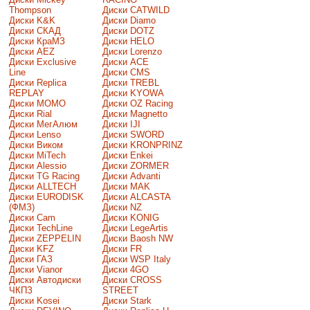
Thompson
Диски CATWILD
Диски K&K
Диски Diamo
Диски СКАД
Диски DOTZ
Диски КраМЗ
Диски HELO
Диски AEZ
Диски Lorenzo
Диски Exclusive
Диски ACE
Line
Диски CMS
Диски Replica
Диски TREBL
REPLAY
Диски KYOWA
Диски MOMO
Диски OZ Racing
Диски Rial
Диски Magnetto
Диски МегАлюм
Диски IJI
Диски Lenso
Диски SWORD
Диски Виком
Диски KRONPRINZ
Диски MiTech
Диски Enkei
Диски Alessio
Диски ZORMER
Диски TG Racing
Диски Advanti
Диски ALLTECH
Диски MAK
Диски EURODISK
Диски ALCASTA
(ФМЗ)
Диски NZ
Диски Cam
Диски KONIG
Диски TechLine
Диски LegeArtis
Диски ZEPPELIN
Диски Baosh NW
Диски KFZ
Диски FR
Диски ГАЗ
Диски WSP Italy
Диски Vianor
Диски 4GO
Диски Автодиски
Диски CROSS
ЧКПЗ
STREET
Диски Kosei
Диски Stark