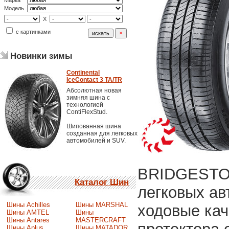
Марка
Модель
X
с картинками
Новинки зимы
Continental
IceContact 3 TA/TR
Абсолютная новая
зимняя шина с
технологией
ContiFlexStud.
Шипованная шина
созданная для легковых
автомобилей и SUV.
BRIDGESTON
Каталог Шин
легковых ав
Шины Achilles
Шины MARSHAL
ходовые кач
Шины AMTEL
Шины
Шины Antares
MASTERCRAFT
Шины Aplus
Шины MATADOR