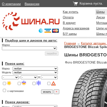
Корзина пуста.
О компании
Вакансии
Как купить
Шины
Оплата
Диски
В кредит
Мотош
Адреса магазинов
Цепи н
Б/У шины
Шины п
Подбор шин и дисков по авто:
Главная
→
Каталог автошин.
Марка:
BRIDGESTONE Blizzak Spik
Шины BRIDGESTONE
Фото BRIDGESTONE Blizzak 
Поиск шин:
Марка
Модель
/
R
с картинками
Поиск дисков: