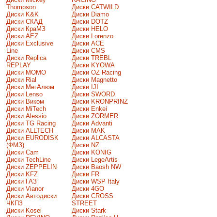
Thompson
Диски CATWILD
Диски K&K
Диски Diamo
Диски СКАД
Диски DOTZ
Диски КраМЗ
Диски HELO
Диски AEZ
Диски Lorenzo
Диски Exclusive
Диски ACE
Line
Диски CMS
Диски Replica
Диски TREBL
REPLAY
Диски KYOWA
Диски MOMO
Диски OZ Racing
Диски Rial
Диски Magnetto
Диски МегАлюм
Диски IJI
Диски Lenso
Диски SWORD
Диски Виком
Диски KRONPRINZ
Диски MiTech
Диски Enkei
Диски Alessio
Диски ZORMER
Диски TG Racing
Диски Advanti
Диски ALLTECH
Диски MAK
Диски EURODISK
Диски ALCASTA
(ФМЗ)
Диски NZ
Диски Cam
Диски KONIG
Диски TechLine
Диски LegeArtis
Диски ZEPPELIN
Диски Baosh NW
Диски KFZ
Диски FR
Диски ГАЗ
Диски WSP Italy
Диски Vianor
Диски 4GO
Диски Автодиски
Диски CROSS
ЧКПЗ
STREET
Диски Kosei
Диски Stark