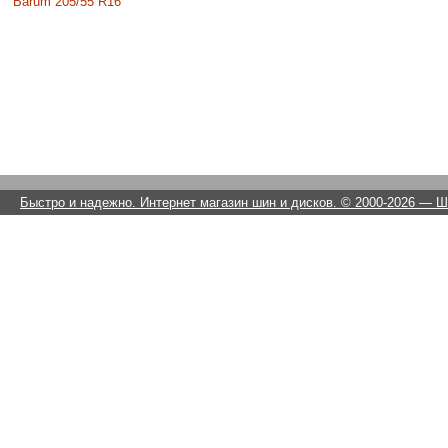
Barum 205/55 R16
Быстро и надежно. Интернет магазин шин и дисков. © 2000-2026
— Ши