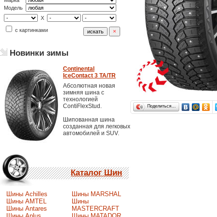
Марка
Модель
X
с картинками
Новинки зимы
Continental
IceContact 3 TA/TR
Абсолютная новая
зимняя шина с
технологией
ContiFlexStud.
Поделиться…
Шипованная шина
созданная для легковых
автомобилей и SUV.
Каталог Шин
Шины Achilles
Шины MARSHAL
Шины AMTEL
Шины
Шины Antares
MASTERCRAFT
Шины Aplus
Шины MATADOR