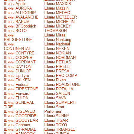
Шины Apollo
Шины MAXXIS
Шины AURORA
Шины Mazzini
Шины AUTOGRIP
Шины MEDEO
Шины AVALANCHE
Шины METZELER
Шины BARUM
Шины MICHELIN
Шины BFGoodrich
Шины MICKEY
Шины BOTO
THOMPSON
Шины
Шины Mitas
BRIDGESTONE
Шины Nankang
Шины
Шины National
CONTINENTAL
Шины NEXEN
Шины CONTYRE
Шины NOKIAN
Шины COOPER
Шины NORDMAN
Шины CORDIANT
Шины PETLAS
Шины DAYTON
Шины PIRELLI
Шины DUNLOP
Шины PRESA
Шины Ep Tyre
Шины PRO COMP
Шины FALKEN
Шины Riken
Шины Federal
Шины ROADSTONE
Шины FIRESTONE
Шины ROTALLA
Шины Forward
Шины SAILUN
Шины FULDA
Шины SAVA
Шины GENERAL
Шины SEMPERIT
TIRE
Шины Start
Шины GISLAVED
Performer
Шины GOODRIDE
Шины SUNNY
Шины GOODYEAR
Шины TIGAR
Шины Gripmax
Шины TOYO
Шины GT-RADIAL
Шины TRIANGLE
Шины HANKOOK
Шины TUNGA