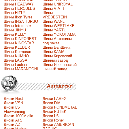
Шины HEADWAY
Шины UNIROYAL
Шины HERCULES
Шины VIATTI
Шины HIFLY
Шины
Шины Ikon Tyres
VREDESTEIN
Шины INSA TURBO
Шины WANLI
Шины Interstate
Шины WESTLAKE
Шины JINYU
Шины YARTU
Шины KELLY
Шины YOKOHAMA
Шины KINFOREST
Шины Автошины
Шины KINGSTAR
под заказ
Шины KLEBER
Шины БелШина
Шины Kormoran
Шины КАМА
Шины KUMHO
Шины Кировский
Шины LASSA
Шинный завод
Шины Laufenn
Шины Ярославский
Шины MARANGONI
шинный завод
Автодиски
Диски Next
Диски LAREX
Диски VSN
Диски DIAL
Диски LS
Диски FONDMETAL
FlowForming
Диски FUTEK
Диски 1000Miglia
Диски LS
Диски ATS
Диски Roner
Диски AZ
Диски AMERICAN
Диски Mickey
RACING