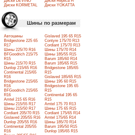
Диски DEVINO
Диски Replica H
Диски KORMETAL
Диски YOKATTA
Шины по размерам
Автошины
Gislaved 195 65 R15
Bridgestone 225 65
Contyre 175/70 R13
R17
Cordiant 175/70 R13
Шины 225/70 R16
Шины 175/70 R14
BFGoodrich 215/75
Шины 185/55 R15
R15
Barum 185/60 R14
Шины 215/70 R15
Barum 185/65 R15
Dunlop 215/65 R16
Bridgestone 185/65
Continental 215/65
R15
R16
Gislaved 185/65 R15
Bridgestone 215/65
Шины 195 60 R15
R16
Bridgestone 195 65
BFGoodrich 215/65
R15
R16
Continental 195 65
Amtel 215 65 R16
R15
Шины 215/55 R17
Amtel 175 70 R13
Шины 215/50 R17
Шины 175 65 R15
Сordiant 205/70 R15
Cordiant 175/65 R14
Gislaved 205/55 R16
Amtel 175/65 R14
Dunlop 205/55 R16
Шины 185/70 R14
Continental 205/55
Barum 195/50 R15
R16
Dunlop 195/65 R15