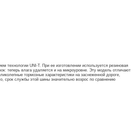
ем технологии UNI-T. При ее изготовлении используется резиновая
вок: теперь влага удаляется и на микроуровне. Эту модель отличают
еликолепные тормозные характеристики на заснеженной дороге,
го, срок службы этой шины значительно возрос по сравнению