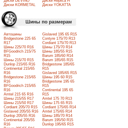
Диски DEVINO
Диски Replica H
Диски KORMETAL
Диски YOKATTA
Шины по размерам
Автошины
Gislaved 195 65 R15
Bridgestone 225 65
Contyre 175/70 R13
R17
Cordiant 175/70 R13
Шины 225/70 R16
Шины 175/70 R14
BFGoodrich 215/75
Шины 185/55 R15
R15
Barum 185/60 R14
Шины 215/70 R15
Barum 185/65 R15
Dunlop 215/65 R16
Bridgestone 185/65
Continental 215/65
R15
R16
Gislaved 185/65 R15
Bridgestone 215/65
Шины 195 60 R15
R16
Bridgestone 195 65
BFGoodrich 215/65
R15
R16
Continental 195 65
Amtel 215 65 R16
R15
Шины 215/55 R17
Amtel 175 70 R13
Шины 215/50 R17
Шины 175 65 R15
Сordiant 205/70 R15
Cordiant 175/65 R14
Gislaved 205/55 R16
Amtel 175/65 R14
Dunlop 205/55 R16
Шины 185/70 R14
Continental 205/55
Barum 195/50 R15
R16
Dunlop 195/65 R15