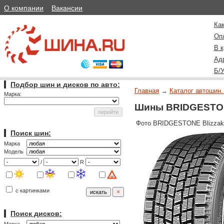
О компании
Вакансии
Как
Оп
В к
Ад
Б/
Подбор шин и дисков по авто:
Главная
→
Каталог автошин.
Марка:
Шины BRIDGESTON
Фото BRIDGESTONE Blizzak
Поиск шин:
Марка
Модель
/
R
с картинками
Поиск дисков: