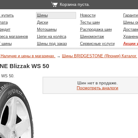
Корзина пуста.
 купить
Шины
Новости
Гаранти
лата
Диски
Тесты шин
Шины о
редит
Мотошины
Распродажа шин
Достав
реса магазинов
Цепи на колёса
Шиномонтаж
Хранен
У шины
Шины под заказ
Сервисные услуги
Акции 
 Наличие и цены в магазинах.
→
Шины BRIDGESTONE (Япония) Каталог.
E Blizzak WS 50
 WS 50.
Шин нет в продаже.
Посмотреть аналоги