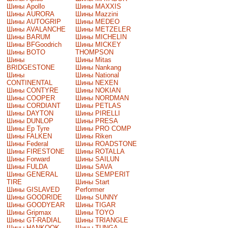
Шины Apollo
Шины MAXXIS
Шины AURORA
Шины Mazzini
Шины AUTOGRIP
Шины MEDEO
Шины AVALANCHE
Шины METZELER
Шины BARUM
Шины MICHELIN
Шины BFGoodrich
Шины MICKEY
Шины BOTO
THOMPSON
Шины
Шины Mitas
BRIDGESTONE
Шины Nankang
Шины
Шины National
CONTINENTAL
Шины NEXEN
Шины CONTYRE
Шины NOKIAN
Шины COOPER
Шины NORDMAN
Шины CORDIANT
Шины PETLAS
Шины DAYTON
Шины PIRELLI
Шины DUNLOP
Шины PRESA
Шины Ep Tyre
Шины PRO COMP
Шины FALKEN
Шины Riken
Шины Federal
Шины ROADSTONE
Шины FIRESTONE
Шины ROTALLA
Шины Forward
Шины SAILUN
Шины FULDA
Шины SAVA
Шины GENERAL
Шины SEMPERIT
TIRE
Шины Start
Шины GISLAVED
Performer
Шины GOODRIDE
Шины SUNNY
Шины GOODYEAR
Шины TIGAR
Шины Gripmax
Шины TOYO
Шины GT-RADIAL
Шины TRIANGLE
Шины HANKOOK
Шины TUNGA