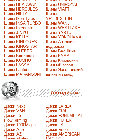
Шины HEADWAY
Шины UNIROYAL
Шины HERCULES
Шины VIATTI
Шины HIFLY
Шины
Шины Ikon Tyres
VREDESTEIN
Шины INSA TURBO
Шины WANLI
Шины Interstate
Шины WESTLAKE
Шины JINYU
Шины YARTU
Шины KELLY
Шины YOKOHAMA
Шины KINFOREST
Шины Автошины
Шины KINGSTAR
под заказ
Шины KLEBER
Шины БелШина
Шины Kormoran
Шины КАМА
Шины KUMHO
Шины Кировский
Шины LASSA
Шинный завод
Шины Laufenn
Шины Ярославский
Шины MARANGONI
шинный завод
Автодиски
Диски Next
Диски LAREX
Диски VSN
Диски DIAL
Диски LS
Диски FONDMETAL
FlowForming
Диски FUTEK
Диски 1000Miglia
Диски LS
Диски ATS
Диски Roner
Диски AZ
Диски AMERICAN
Диски Mickey
RACING