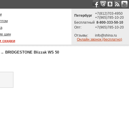
+7(812)703-4950
и
Петербург
+7(965)785-10-20
птом
Бесплатный
8-800-333-50-10
ка
Опт:
+7(965)785-10-20
ие шин
Отзывы:
info@shina.ru
Онлайн звонок (бесплатно)
и скидки
→
BRIDGESTONE Blizzak WS 50