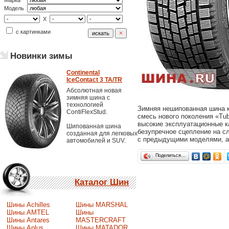
Марка
Модель
X
с картинками
Новинки зимы
Continental
IceContact 3 TA/TR
Абсолютная новая
зимняя шина с
технологией
Зимняя нешипованная шина к
ContiFlexStud.
смесь нового поколения «Tub
высокие эксплуатационные к
Шипованная шина
безупречное сцепление на с
созданная для легковых
с предыдущими моделями, а 
автомобилей и SUV.
Поделиться…
Каталог Шин
Шины Achilles
Шины MARSHAL
Шины AMTEL
Шины
Шины Antares
MASTERCRAFT
Шины Aplus
Шины MATADOR