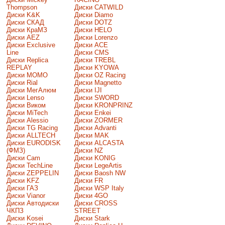
Thompson
Диски CATWILD
Диски K&K
Диски Diamo
Диски СКАД
Диски DOTZ
Диски КраМЗ
Диски HELO
Диски AEZ
Диски Lorenzo
Диски Exclusive
Диски ACE
Line
Диски CMS
Диски Replica
Диски TREBL
REPLAY
Диски KYOWA
Диски MOMO
Диски OZ Racing
Диски Rial
Диски Magnetto
Диски МегАлюм
Диски IJI
Диски Lenso
Диски SWORD
Диски Виком
Диски KRONPRINZ
Диски MiTech
Диски Enkei
Диски Alessio
Диски ZORMER
Диски TG Racing
Диски Advanti
Диски ALLTECH
Диски MAK
Диски EURODISK
Диски ALCASTA
(ФМЗ)
Диски NZ
Диски Cam
Диски KONIG
Диски TechLine
Диски LegeArtis
Диски ZEPPELIN
Диски Baosh NW
Диски KFZ
Диски FR
Диски ГАЗ
Диски WSP Italy
Диски Vianor
Диски 4GO
Диски Автодиски
Диски CROSS
ЧКПЗ
STREET
Диски Kosei
Диски Stark