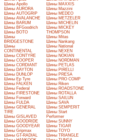
Шины Apollo
Шины MAXXIS
Шины AURORA
Шины Mazzini
Шины AUTOGRIP
Шины MEDEO
Шины AVALANCHE
Шины METZELER
Шины BARUM
Шины MICHELIN
Шины BFGoodrich
Шины MICKEY
Шины BOTO
THOMPSON
Шины
Шины Mitas
BRIDGESTONE
Шины Nankang
Шины
Шины National
CONTINENTAL
Шины NEXEN
Шины CONTYRE
Шины NOKIAN
Шины COOPER
Шины NORDMAN
Шины CORDIANT
Шины PETLAS
Шины DAYTON
Шины PIRELLI
Шины DUNLOP
Шины PRESA
Шины Ep Tyre
Шины PRO COMP
Шины FALKEN
Шины Riken
Шины Federal
Шины ROADSTONE
Шины FIRESTONE
Шины ROTALLA
Шины Forward
Шины SAILUN
Шины FULDA
Шины SAVA
Шины GENERAL
Шины SEMPERIT
TIRE
Шины Start
Шины GISLAVED
Performer
Шины GOODRIDE
Шины SUNNY
Шины GOODYEAR
Шины TIGAR
Шины Gripmax
Шины TOYO
Шины GT-RADIAL
Шины TRIANGLE
Шины HANKOOK
Шины TUNGA