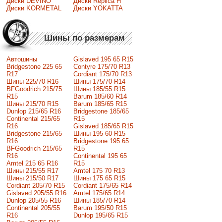
Диски DEVINO
Диски Replica H
Диски KORMETAL
Диски YOKATTA
Шины по размерам
Автошины
Gislaved 195 65 R15
Bridgestone 225 65
Contyre 175/70 R13
R17
Cordiant 175/70 R13
Шины 225/70 R16
Шины 175/70 R14
BFGoodrich 215/75
Шины 185/55 R15
R15
Barum 185/60 R14
Шины 215/70 R15
Barum 185/65 R15
Dunlop 215/65 R16
Bridgestone 185/65
Continental 215/65
R15
R16
Gislaved 185/65 R15
Bridgestone 215/65
Шины 195 60 R15
R16
Bridgestone 195 65
BFGoodrich 215/65
R15
R16
Continental 195 65
Amtel 215 65 R16
R15
Шины 215/55 R17
Amtel 175 70 R13
Шины 215/50 R17
Шины 175 65 R15
Сordiant 205/70 R15
Cordiant 175/65 R14
Gislaved 205/55 R16
Amtel 175/65 R14
Dunlop 205/55 R16
Шины 185/70 R14
Continental 205/55
Barum 195/50 R15
R16
Dunlop 195/65 R15