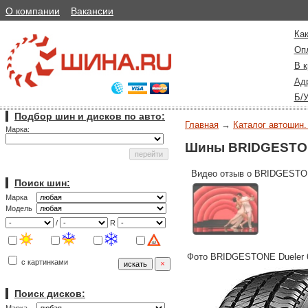
О компании
Вакансии
Как
Оп
В к
Ад
Б/
Подбор шин и дисков по авто:
Главная
→
Каталог автошин.
Марка:
Шины BRIDGESTON
Видео отзыв о BRIDGESTON
Поиск шин:
Марка
Модель
/
R
Фото BRIDGESTONE Dueler 
с картинками
Поиск дисков: