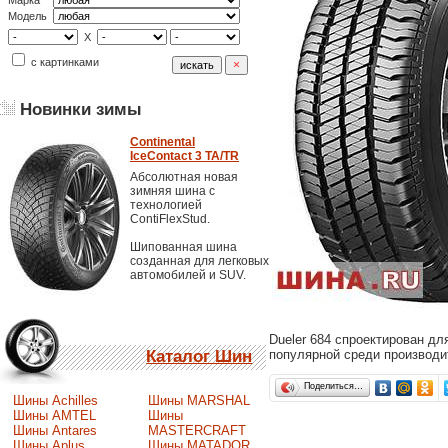
Марка
Модель
X
с картинками
Новинки зимы
Continental
IceContact 3 TA/TR
Абсолютная новая
зимняя шина с
технологией
ContiFlexStud.
Шипованная шина
созданная для легковых
автомобилей и SUV.
Dueler 684 спроектирован дл
популярной среди производи
Каталог Шин
Поделиться…
Шины Achilles
Шины MARSHAL
Шины AMTEL
Шины
Шины Antares
MASTERCRAFT
Шины Aplus
Шины MATADOR