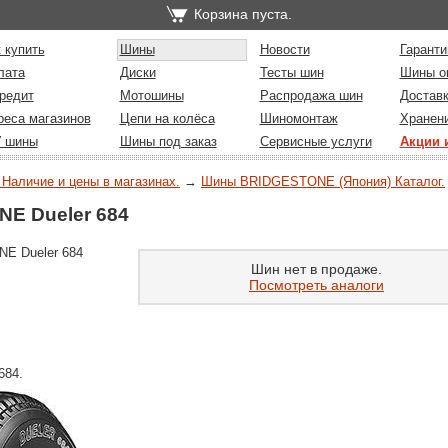
Корзина пуста.
 купить
Шины
Новости
Гаранти
лата
Диски
Тесты шин
Шины о
редит
Мотошины
Распродажа шин
Достав
реса магазинов
Цепи на колёса
Шиномонтаж
Хранен
У шины
Шины под заказ
Сервисные услуги
Акции 
 Наличие и цены в магазинах.
→
Шины BRIDGESTONE (Япония) Каталог.
E Dueler 684
E Dueler 684
Шин нет в продаже.
Посмотреть аналоги
684.