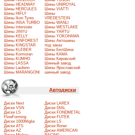
Шины HEADWAY
Шины UNIROYAL
Шины HERCULES
Шины VIATTI
Шины HIFLY
Шины
Шины Ikon Tyres
VREDESTEIN
Шины INSA TURBO
Шины WANLI
Шины Interstate
Шины WESTLAKE
Шины JINYU
Шины YARTU
Шины KELLY
Шины YOKOHAMA
Шины KINFOREST
Шины Автошины
Шины KINGSTAR
под заказ
Шины KLEBER
Шины БелШина
Шины Kormoran
Шины КАМА
Шины KUMHO
Шины Кировский
Шины LASSA
Шинный завод
Шины Laufenn
Шины Ярославский
Шины MARANGONI
шинный завод
Автодиски
Диски Next
Диски LAREX
Диски VSN
Диски DIAL
Диски LS
Диски FONDMETAL
FlowForming
Диски FUTEK
Диски 1000Miglia
Диски LS
Диски ATS
Диски Roner
Диски AZ
Диски AMERICAN
Диски Mickey
RACING