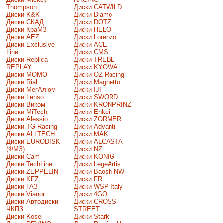
Thompson
Диски CATWILD
Диски K&K
Диски Diamo
Диски СКАД
Диски DOTZ
Диски КраМЗ
Диски HELO
Диски AEZ
Диски Lorenzo
Диски Exclusive
Диски ACE
Line
Диски CMS
Диски Replica
Диски TREBL
REPLAY
Диски KYOWA
Диски MOMO
Диски OZ Racing
Диски Rial
Диски Magnetto
Диски МегАлюм
Диски IJI
Диски Lenso
Диски SWORD
Диски Виком
Диски KRONPRINZ
Диски MiTech
Диски Enkei
Диски Alessio
Диски ZORMER
Диски TG Racing
Диски Advanti
Диски ALLTECH
Диски MAK
Диски EURODISK
Диски ALCASTA
(ФМЗ)
Диски NZ
Диски Cam
Диски KONIG
Диски TechLine
Диски LegeArtis
Диски ZEPPELIN
Диски Baosh NW
Диски KFZ
Диски FR
Диски ГАЗ
Диски WSP Italy
Диски Vianor
Диски 4GO
Диски Автодиски
Диски CROSS
ЧКПЗ
STREET
Диски Kosei
Диски Stark