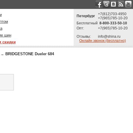
+7(812)703-4950
и
Петербург
+7(965)785-10-20
птом
Бесплатный
8-800-333-50-10
ка
Опт:
+7(965)785-10-20
ие шин
Отзывы:
info@shina.ru
Онлайн звонок (бесплатно)
и скидки
→
BRIDGESTONE Dueler 684