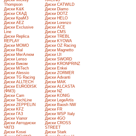
Thompson
Диски CATWILD
Диски K&K
Диски Diamo
Диски СКАД
Диски DOTZ
Диски КраМЗ
Диски HELO
Диски AEZ
Диски Lorenzo
Диски Exclusive
Диски ACE
Line
Диски CMS
Диски Replica
Диски TREBL
REPLAY
Диски KYOWA
Диски MOMO
Диски OZ Racing
Диски Rial
Диски Magnetto
Диски МегАлюм
Диски IJI
Диски Lenso
Диски SWORD
Диски Виком
Диски KRONPRINZ
Диски MiTech
Диски Enkei
Диски Alessio
Диски ZORMER
Диски TG Racing
Диски Advanti
Диски ALLTECH
Диски MAK
Диски EURODISK
Диски ALCASTA
(ФМЗ)
Диски NZ
Диски Cam
Диски KONIG
Диски TechLine
Диски LegeArtis
Диски ZEPPELIN
Диски Baosh NW
Диски KFZ
Диски FR
Диски ГАЗ
Диски WSP Italy
Диски Vianor
Диски 4GO
Диски Автодиски
Диски CROSS
ЧКПЗ
STREET
Диски Kosei
Диски Stark