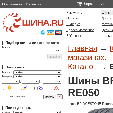
Корзина пуста.
О компании
Вакансии
Как купить
Шины
Оплата
Диски
В кредит
Мотош
Адреса магазинов
Цепи н
Б/У шины
Шины п
Подбор шин и дисков по авто:
Главная
→
Марка:
магазинах.
Каталог.
→
Поиск шин:
Марка
Шины BR
Модель
/
R
RE050
с картинками
Фото BRIDGESTONE Potenz
Поиск дисков: