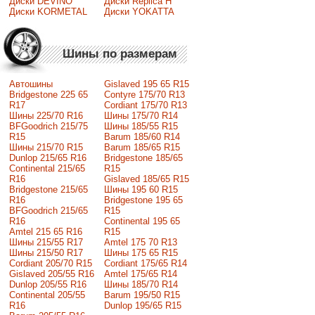
Диски DEVINO
Диски Replica H
Диски KORMETAL
Диски YOKATTA
Шины по размерам
Автошины
Gislaved 195 65 R15
Bridgestone 225 65
Contyre 175/70 R13
R17
Cordiant 175/70 R13
Шины 225/70 R16
Шины 175/70 R14
BFGoodrich 215/75
Шины 185/55 R15
R15
Barum 185/60 R14
Шины 215/70 R15
Barum 185/65 R15
Dunlop 215/65 R16
Bridgestone 185/65
Continental 215/65
R15
R16
Gislaved 185/65 R15
Bridgestone 215/65
Шины 195 60 R15
R16
Bridgestone 195 65
BFGoodrich 215/65
R15
R16
Continental 195 65
Amtel 215 65 R16
R15
Шины 215/55 R17
Amtel 175 70 R13
Шины 215/50 R17
Шины 175 65 R15
Сordiant 205/70 R15
Cordiant 175/65 R14
Gislaved 205/55 R16
Amtel 175/65 R14
Dunlop 205/55 R16
Шины 185/70 R14
Continental 205/55
Barum 195/50 R15
R16
Dunlop 195/65 R15