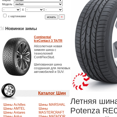
Марка
Модель
X
с картинками
Новинки зимы
Continental
IceContact 3 TA/TR
Абсолютная новая
зимняя шина с
технологией
ContiFlexStud.
Шипованная шина
созданная для легковых
автомобилей и SUV.
Каталог Шин
Летняя шина
Шины Achilles
Шины MARSHAL
Potenza RE
Шины AMTEL
Шины
Шины Antares
MASTERCRAFT
Шины Aplus
Шины MATADOR