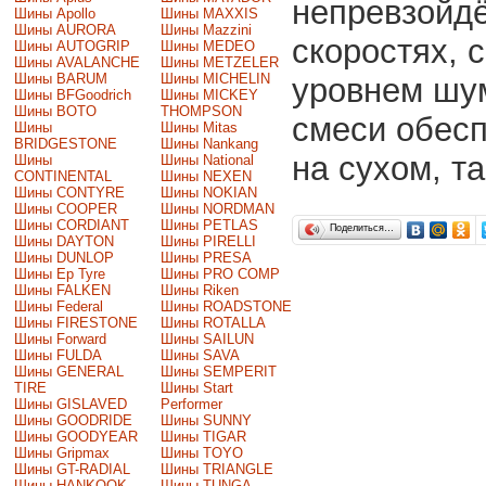
непревзойдё
Шины Apollo
Шины MAXXIS
Шины AURORA
Шины Mazzini
скоростях, 
Шины AUTOGRIP
Шины MEDEO
Шины AVALANCHE
Шины METZELER
Шины BARUM
Шины MICHELIN
уровнем шум
Шины BFGoodrich
Шины MICKEY
Шины BOTO
THOMPSON
смеси обесп
Шины
Шины Mitas
BRIDGESTONE
Шины Nankang
на сухом, т
Шины
Шины National
CONTINENTAL
Шины NEXEN
Шины CONTYRE
Шины NOKIAN
Шины COOPER
Шины NORDMAN
Шины CORDIANT
Шины PETLAS
Поделиться…
Шины DAYTON
Шины PIRELLI
Шины DUNLOP
Шины PRESA
Шины Ep Tyre
Шины PRO COMP
Шины FALKEN
Шины Riken
Шины Federal
Шины ROADSTONE
Шины FIRESTONE
Шины ROTALLA
Шины Forward
Шины SAILUN
Шины FULDA
Шины SAVA
Шины GENERAL
Шины SEMPERIT
TIRE
Шины Start
Шины GISLAVED
Performer
Шины GOODRIDE
Шины SUNNY
Шины GOODYEAR
Шины TIGAR
Шины Gripmax
Шины TOYO
Шины GT-RADIAL
Шины TRIANGLE
Шины HANKOOK
Шины TUNGA