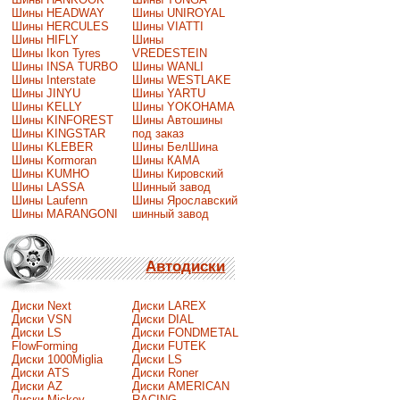
Шины HEADWAY
Шины UNIROYAL
Шины HERCULES
Шины VIATTI
Шины HIFLY
Шины
Шины Ikon Tyres
VREDESTEIN
Шины INSA TURBO
Шины WANLI
Шины Interstate
Шины WESTLAKE
Шины JINYU
Шины YARTU
Шины KELLY
Шины YOKOHAMA
Шины KINFOREST
Шины Автошины
Шины KINGSTAR
под заказ
Шины KLEBER
Шины БелШина
Шины Kormoran
Шины КАМА
Шины KUMHO
Шины Кировский
Шины LASSA
Шинный завод
Шины Laufenn
Шины Ярославский
Шины MARANGONI
шинный завод
Автодиски
Диски Next
Диски LAREX
Диски VSN
Диски DIAL
Диски LS
Диски FONDMETAL
FlowForming
Диски FUTEK
Диски 1000Miglia
Диски LS
Диски ATS
Диски Roner
Диски AZ
Диски AMERICAN
Диски Mickey
RACING