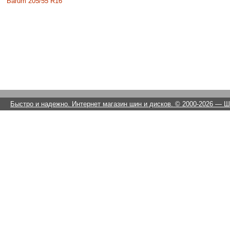
Barum 205/55 R16
Быстро и надежно. Интернет магазин шин и дисков. © 2000-2026
— Ши