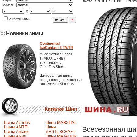
Марка
Фото BRIDGESTONE Turanza
Модель
X
с картинками
Новинки зимы
Continental
IceContact 3 TA/TR
Абсолютная новая
зимняя шина с
технологией
ContiFlexStud.
Шипованная шина
созданная для легковых
автомобилей и SUV.
Каталог Шин
Шины Achilles
Шины MARSHAL
Шины AMTEL
Шины
Всесезонная шин
Шины Antares
MASTERCRAFT
Шины Aplus
Шины MATADOR