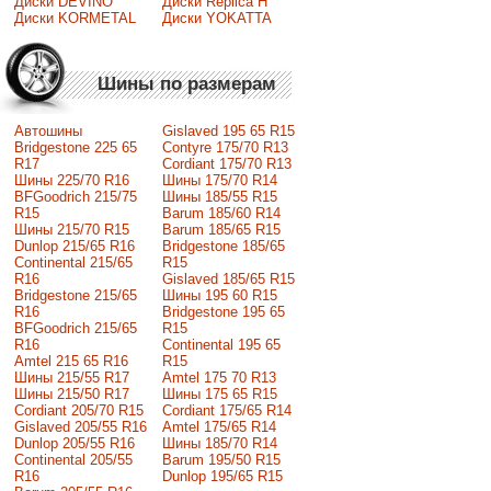
Диски DEVINO
Диски Replica H
Диски KORMETAL
Диски YOKATTA
Шины по размерам
Автошины
Gislaved 195 65 R15
Bridgestone 225 65
Contyre 175/70 R13
R17
Cordiant 175/70 R13
Шины 225/70 R16
Шины 175/70 R14
BFGoodrich 215/75
Шины 185/55 R15
R15
Barum 185/60 R14
Шины 215/70 R15
Barum 185/65 R15
Dunlop 215/65 R16
Bridgestone 185/65
Continental 215/65
R15
R16
Gislaved 185/65 R15
Bridgestone 215/65
Шины 195 60 R15
R16
Bridgestone 195 65
BFGoodrich 215/65
R15
R16
Continental 195 65
Amtel 215 65 R16
R15
Шины 215/55 R17
Amtel 175 70 R13
Шины 215/50 R17
Шины 175 65 R15
Сordiant 205/70 R15
Cordiant 175/65 R14
Gislaved 205/55 R16
Amtel 175/65 R14
Dunlop 205/55 R16
Шины 185/70 R14
Continental 205/55
Barum 195/50 R15
R16
Dunlop 195/65 R15