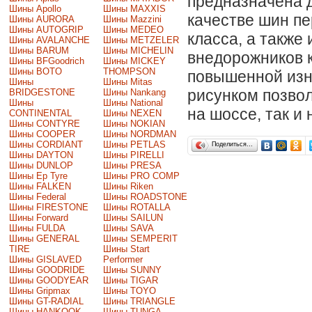
предназначена д
Шины Apollo
Шины MAXXIS
качестве шин пе
Шины AURORA
Шины Mazzini
Шины AUTOGRIP
Шины MEDEO
класса, а также
Шины AVALANCHE
Шины METZELER
Шины BARUM
Шины MICHELIN
внедорожников 
Шины BFGoodrich
Шины MICKEY
Шины BOTO
THOMPSON
повышенной изн
Шины
Шины Mitas
рисунком позвол
BRIDGESTONE
Шины Nankang
Шины
Шины National
на шоссе, так и
CONTINENTAL
Шины NEXEN
Шины CONTYRE
Шины NOKIAN
Шины COOPER
Шины NORDMAN
Шины CORDIANT
Шины PETLAS
Поделиться…
Шины DAYTON
Шины PIRELLI
Шины DUNLOP
Шины PRESA
Шины Ep Tyre
Шины PRO COMP
Шины FALKEN
Шины Riken
Шины Federal
Шины ROADSTONE
Шины FIRESTONE
Шины ROTALLA
Шины Forward
Шины SAILUN
Шины FULDA
Шины SAVA
Шины GENERAL
Шины SEMPERIT
TIRE
Шины Start
Шины GISLAVED
Performer
Шины GOODRIDE
Шины SUNNY
Шины GOODYEAR
Шины TIGAR
Шины Gripmax
Шины TOYO
Шины GT-RADIAL
Шины TRIANGLE
Шины HANKOOK
Шины TUNGA