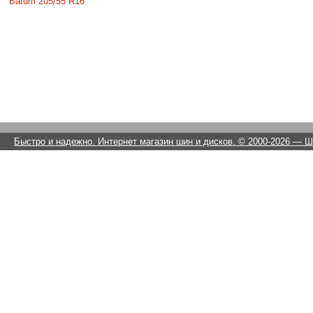
Barum 205/55 R16
Быстро и надежно. Интернет магазин шин и дисков. © 2000-2026
— Ши