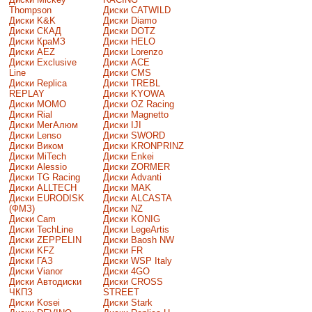
Thompson
Диски CATWILD
Диски K&K
Диски Diamo
Диски СКАД
Диски DOTZ
Диски КраМЗ
Диски HELO
Диски AEZ
Диски Lorenzo
Диски Exclusive
Диски ACE
Line
Диски CMS
Диски Replica
Диски TREBL
REPLAY
Диски KYOWA
Диски MOMO
Диски OZ Racing
Диски Rial
Диски Magnetto
Диски МегАлюм
Диски IJI
Диски Lenso
Диски SWORD
Диски Виком
Диски KRONPRINZ
Диски MiTech
Диски Enkei
Диски Alessio
Диски ZORMER
Диски TG Racing
Диски Advanti
Диски ALLTECH
Диски MAK
Диски EURODISK
Диски ALCASTA
(ФМЗ)
Диски NZ
Диски Cam
Диски KONIG
Диски TechLine
Диски LegeArtis
Диски ZEPPELIN
Диски Baosh NW
Диски KFZ
Диски FR
Диски ГАЗ
Диски WSP Italy
Диски Vianor
Диски 4GO
Диски Автодиски
Диски CROSS
ЧКПЗ
STREET
Диски Kosei
Диски Stark