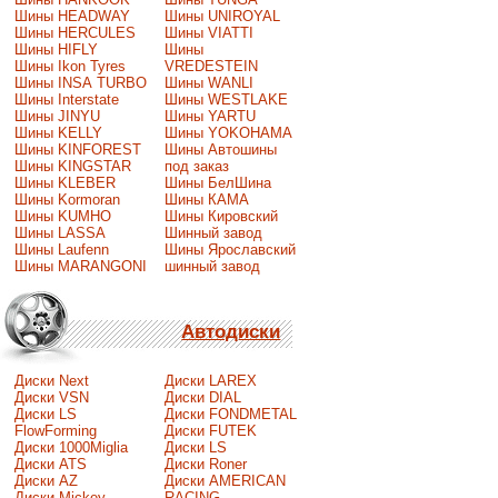
Шины HEADWAY
Шины UNIROYAL
Шины HERCULES
Шины VIATTI
Шины HIFLY
Шины
Шины Ikon Tyres
VREDESTEIN
Шины INSA TURBO
Шины WANLI
Шины Interstate
Шины WESTLAKE
Шины JINYU
Шины YARTU
Шины KELLY
Шины YOKOHAMA
Шины KINFOREST
Шины Автошины
Шины KINGSTAR
под заказ
Шины KLEBER
Шины БелШина
Шины Kormoran
Шины КАМА
Шины KUMHO
Шины Кировский
Шины LASSA
Шинный завод
Шины Laufenn
Шины Ярославский
Шины MARANGONI
шинный завод
Автодиски
Диски Next
Диски LAREX
Диски VSN
Диски DIAL
Диски LS
Диски FONDMETAL
FlowForming
Диски FUTEK
Диски 1000Miglia
Диски LS
Диски ATS
Диски Roner
Диски AZ
Диски AMERICAN
Диски Mickey
RACING