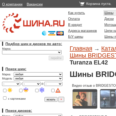
Корзина пуста.
О компании
Вакансии
Как купить
Шины
Оплата
Диски
В кредит
Мотош
Адреса магазинов
Цепи н
Б/У шины
Шины п
Подбор шин и дисков по авто:
Главная
→
Ката
Марка:
Шины BRIDGESTO
Turanza EL42
Поиск шин:
Шины BRID
Марка
Модель
/
R
Видео отзыв о BRIDGESTO
с картинками
Поиск дисков: