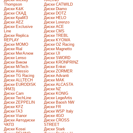
Thompson
Диски CATWILD
Диски K&K
Диски Diamo
Диски СКАД
Диски DOTZ
Диски КраМЗ
Диски HELO
Диски AEZ
Диски Lorenzo
Диски Exclusive
Диски ACE
Line
Диски CMS
Диски Replica
Диски TREBL
REPLAY
Диски KYOWA
Диски MOMO
Диски OZ Racing
Диски Rial
Диски Magnetto
Диски МегАлюм
Диски IJI
Диски Lenso
Диски SWORD
Диски Виком
Диски KRONPRINZ
Диски MiTech
Диски Enkei
Диски Alessio
Диски ZORMER
Диски TG Racing
Диски Advanti
Диски ALLTECH
Диски MAK
Диски EURODISK
Диски ALCASTA
(ФМЗ)
Диски NZ
Диски Cam
Диски KONIG
Диски TechLine
Диски LegeArtis
Диски ZEPPELIN
Диски Baosh NW
Диски KFZ
Диски FR
Диски ГАЗ
Диски WSP Italy
Диски Vianor
Диски 4GO
Диски Автодиски
Диски CROSS
ЧКПЗ
STREET
Диски Kosei
Диски Stark