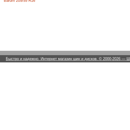
Barum 205/55 R16
Быстро и надежно. Интернет магазин шин и дисков. © 2000-2026
— Ши