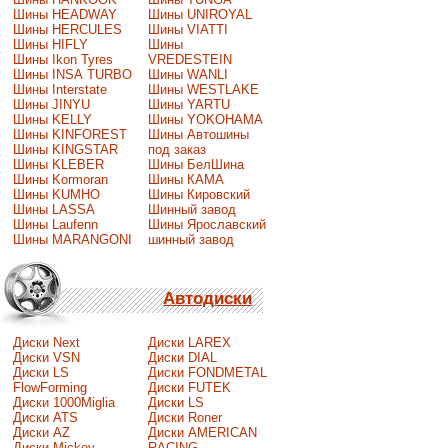
Шины HEADWAY
Шины UNIROYAL
Шины HERCULES
Шины VIATTI
Шины HIFLY
Шины
Шины Ikon Tyres
VREDESTEIN
Шины INSA TURBO
Шины WANLI
Шины Interstate
Шины WESTLAKE
Шины JINYU
Шины YARTU
Шины KELLY
Шины YOKOHAMA
Шины KINFOREST
Шины Автошины
Шины KINGSTAR
под заказ
Шины KLEBER
Шины БелШина
Шины Kormoran
Шины КАМА
Шины KUMHO
Шины Кировский
Шины LASSA
Шинный завод
Шины Laufenn
Шины Ярославский
Шины MARANGONI
шинный завод
Автодиски
Диски Next
Диски LAREX
Диски VSN
Диски DIAL
Диски LS
Диски FONDMETAL
FlowForming
Диски FUTEK
Диски 1000Miglia
Диски LS
Диски ATS
Диски Roner
Диски AZ
Диски AMERICAN
Диски Mickey
RACING