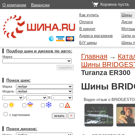
Корзина пуста.
О компании
Вакансии
Как купить
Шины
Оплата
Диски
В кредит
Мотош
Адреса магазинов
Цепи н
Б/У шины
Шины п
Подбор шин и дисков по авто:
Главная
→
Ката
Марка:
Шины BRIDGESTO
Turanza ER300
Поиск шин:
Шины BRID
Марка
Модель
/
R
Видео отзыв о BRIDGESTO
с картинками
Поиск дисков: