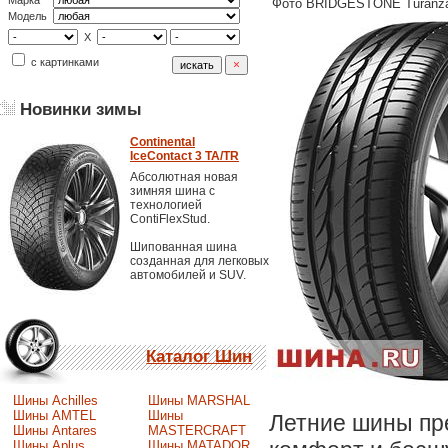
Марка
Фото BRIDGESTONE Turanza
Модель
X
с картинками
Новинки зимы
Continental
IceContact 3 TA/TR
Абсолютная новая
зимняя шина с
технологией
ContiFlexStud.
Шипованная шина
созданная для легковых
автомобилей и SUV.
Каталог Шин
Шины Achilles
Шины MARSHAL
Шины AMTEL
Шины
Летние шины пр
Шины Antares
MASTERCRAFT
Шины Aplus
Шины MATADOR