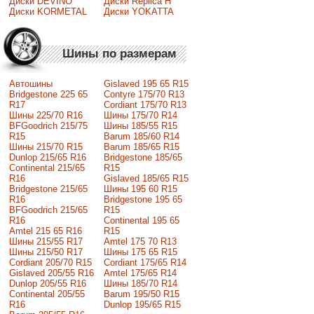
Диски DEVINO
Диски Replica H
Диски KORMETAL
Диски YOKATTA
Шины по размерам
Автошины
Gislaved 195 65 R15
Bridgestone 225 65
Contyre 175/70 R13
R17
Cordiant 175/70 R13
Шины 225/70 R16
Шины 175/70 R14
BFGoodrich 215/75
Шины 185/55 R15
R15
Barum 185/60 R14
Шины 215/70 R15
Barum 185/65 R15
Dunlop 215/65 R16
Bridgestone 185/65
Continental 215/65
R15
R16
Gislaved 185/65 R15
Bridgestone 215/65
Шины 195 60 R15
R16
Bridgestone 195 65
BFGoodrich 215/65
R15
R16
Continental 195 65
Amtel 215 65 R16
R15
Шины 215/55 R17
Amtel 175 70 R13
Шины 215/50 R17
Шины 175 65 R15
Сordiant 205/70 R15
Cordiant 175/65 R14
Gislaved 205/55 R16
Amtel 175/65 R14
Dunlop 205/55 R16
Шины 185/70 R14
Continental 205/55
Barum 195/50 R15
R16
Dunlop 195/65 R15