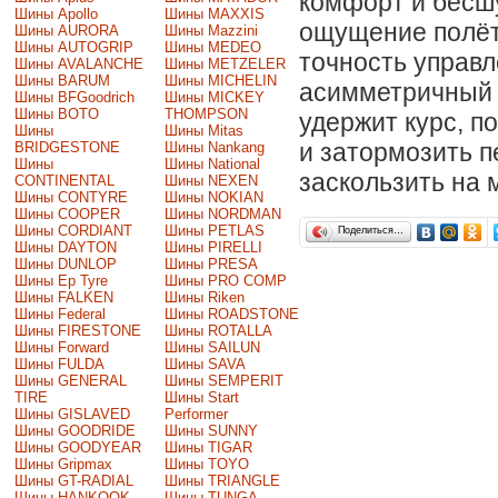
комфорт и бесш
Шины Apollo
Шины MAXXIS
ощущение полёт
Шины AURORA
Шины Mazzini
Шины AUTOGRIP
Шины MEDEO
точность управл
Шины AVALANCHE
Шины METZELER
Шины BARUM
Шины MICHELIN
асимметричный 
Шины BFGoodrich
Шины MICKEY
Шины BOTO
THOMPSON
удержит курс, п
Шины
Шины Mitas
и затормозить п
BRIDGESTONE
Шины Nankang
Шины
Шины National
заскользить на 
CONTINENTAL
Шины NEXEN
Шины CONTYRE
Шины NOKIAN
Шины COOPER
Шины NORDMAN
Шины CORDIANT
Шины PETLAS
Поделиться…
Шины DAYTON
Шины PIRELLI
Шины DUNLOP
Шины PRESA
Шины Ep Tyre
Шины PRO COMP
Шины FALKEN
Шины Riken
Шины Federal
Шины ROADSTONE
Шины FIRESTONE
Шины ROTALLA
Шины Forward
Шины SAILUN
Шины FULDA
Шины SAVA
Шины GENERAL
Шины SEMPERIT
TIRE
Шины Start
Шины GISLAVED
Performer
Шины GOODRIDE
Шины SUNNY
Шины GOODYEAR
Шины TIGAR
Шины Gripmax
Шины TOYO
Шины GT-RADIAL
Шины TRIANGLE
Шины HANKOOK
Шины TUNGA