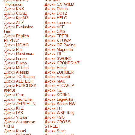
Thompson
Диски CATWILD
Диски K&K
Диски Diamo
Диски СКАД
Диски DOTZ
Диски КраМЗ
Диски HELO
Диски AEZ
Диски Lorenzo
Диски Exclusive
Диски ACE
Line
Диски CMS
Диски Replica
Диски TREBL
REPLAY
Диски KYOWA
Диски MOMO
Диски OZ Racing
Диски Rial
Диски Magnetto
Диски МегАлюм
Диски IJI
Диски Lenso
Диски SWORD
Диски Виком
Диски KRONPRINZ
Диски MiTech
Диски Enkei
Диски Alessio
Диски ZORMER
Диски TG Racing
Диски Advanti
Диски ALLTECH
Диски MAK
Диски EURODISK
Диски ALCASTA
(ФМЗ)
Диски NZ
Диски Cam
Диски KONIG
Диски TechLine
Диски LegeArtis
Диски ZEPPELIN
Диски Baosh NW
Диски KFZ
Диски FR
Диски ГАЗ
Диски WSP Italy
Диски Vianor
Диски 4GO
Диски Автодиски
Диски CROSS
ЧКПЗ
STREET
Диски Kosei
Диски Stark