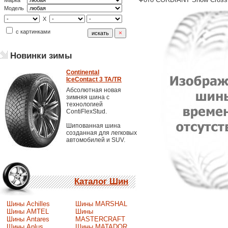
Марка
Модель
X
с картинками
Новинки зимы
Continental
IceContact 3 TA/TR
Абсолютная новая
зимняя шина с
технологией
ContiFlexStud.
Шипованная шина
созданная для легковых
автомобилей и SUV.
Каталог Шин
Шины Achilles
Шины MARSHAL
Шины AMTEL
Шины
Шины Antares
MASTERCRAFT
Шины Aplus
Шины MATADOR