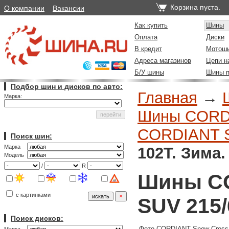
Корзина пуста.
О компании
Вакансии
Как купить
Шины
Оплата
Диски
В кредит
Мотош
Адреса магазинов
Цепи н
Б/У шины
Шины п
Подбор шин и дисков по авто:
Главная
→
Марка:
Шины CORDI
CORDIANT S
Поиск шин:
Марка
102T. Зима.
Модель
/
R
Шины CO
с картинками
SUV 215/
Поиск дисков:
Фото CORDIANT Snow Cross