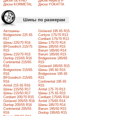
Диски DEVINO
Диски Replica H
Диски KORMETAL
Диски YOKATTA
Шины по размерам
Автошины
Gislaved 195 65 R15
Bridgestone 225 65
Contyre 175/70 R13
R17
Cordiant 175/70 R13
Шины 225/70 R16
Шины 175/70 R14
BFGoodrich 215/75
Шины 185/55 R15
R15
Barum 185/60 R14
Шины 215/70 R15
Barum 185/65 R15
Dunlop 215/65 R16
Bridgestone 185/65
Continental 215/65
R15
R16
Gislaved 185/65 R15
Bridgestone 215/65
Шины 195 60 R15
R16
Bridgestone 195 65
BFGoodrich 215/65
R15
R16
Continental 195 65
Amtel 215 65 R16
R15
Шины 215/55 R17
Amtel 175 70 R13
Шины 215/50 R17
Шины 175 65 R15
Сordiant 205/70 R15
Cordiant 175/65 R14
Gislaved 205/55 R16
Amtel 175/65 R14
Dunlop 205/55 R16
Шины 185/70 R14
Continental 205/55
Barum 195/50 R15
R16
Dunlop 195/65 R15