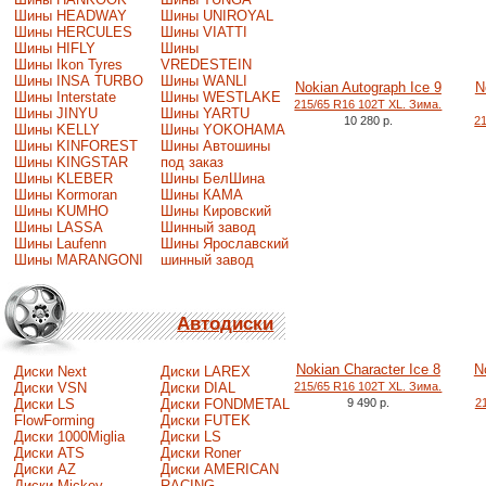
Шины HEADWAY
Шины UNIROYAL
Шины HERCULES
Шины VIATTI
Шины HIFLY
Шины
Шины Ikon Tyres
VREDESTEIN
Шины INSA TURBO
Шины WANLI
Nokian Autograph Ice 9
N
Шины Interstate
Шины WESTLAKE
215/65 R16 102T XL. Зима.
Шины JINYU
Шины YARTU
10 280 р.
2
Шины KELLY
Шины YOKOHAMA
Шины KINFOREST
Шины Автошины
Шины KINGSTAR
под заказ
Шины KLEBER
Шины БелШина
Шины Kormoran
Шины КАМА
Шины KUMHO
Шины Кировский
Шины LASSA
Шинный завод
Шины Laufenn
Шины Ярославский
Шины MARANGONI
шинный завод
Автодиски
Nokian Character Ice 8
N
Диски Next
Диски LAREX
Диски VSN
Диски DIAL
215/65 R16 102T XL. Зима.
Диски LS
Диски FONDMETAL
9 490 р.
2
FlowForming
Диски FUTEK
Диски 1000Miglia
Диски LS
Диски ATS
Диски Roner
Диски AZ
Диски AMERICAN
Диски Mickey
RACING