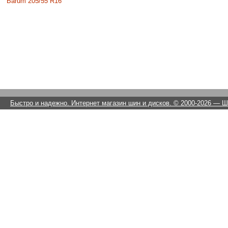
Barum 205/55 R16
Быстро и надежно. Интернет магазин шин и дисков. © 2000-2026
— Ши