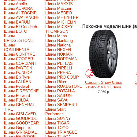
Шины Apollo
Шины MAXXIS
Шины AURORA
Шины Mazzini
Шины AUTOGRIP
Шины MEDEO
Шины AVALANCHE
Шины METZELER
Шины BARUM
Шины MICHELIN
Похожие модели шин (в
Шины BFGoodrich
Шины MICKEY
Шины BOTO
THOMPSON
Шины
Шины Mitas
BRIDGESTONE
Шины Nankang
Шины
Шины National
CONTINENTAL
Шины NEXEN
Шины CONTYRE
Шины NOKIAN
Шины COOPER
Шины NORDMAN
Шины CORDIANT
Шины PETLAS
Шины DAYTON
Шины PIRELLI
Шины DUNLOP
Шины PRESA
Шины Ep Tyre
Шины PRO COMP
Шины FALKEN
Шины Riken
Cordiant Snow Cross
C
Шины Federal
Шины ROADSTONE
215/65 R16 102T. Зима.
Шины FIRESTONE
Шины ROTALLA
7 950 р.
Шины Forward
Шины SAILUN
Шины FULDA
Шины SAVA
Шины GENERAL
Шины SEMPERIT
TIRE
Шины Start
Шины GISLAVED
Performer
Шины GOODRIDE
Шины SUNNY
Шины GOODYEAR
Шины TIGAR
Шины Gripmax
Шины TOYO
Шины GT-RADIAL
Шины TRIANGLE
Шины HANKOOK
Шины TUNGA