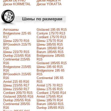
Диски DEVINO
Диски Replica H
Диски KORMETAL
Диски YOKATTA
Шины по размерам
Автошины
Gislaved 195 65 R15
Bridgestone 225 65
Contyre 175/70 R13
R17
Cordiant 175/70 R13
Шины 225/70 R16
Шины 175/70 R14
BFGoodrich 215/75
Шины 185/55 R15
R15
Barum 185/60 R14
Шины 215/70 R15
Barum 185/65 R15
Dunlop 215/65 R16
Bridgestone 185/65
Continental 215/65
R15
R16
Gislaved 185/65 R15
Bridgestone 215/65
Шины 195 60 R15
R16
Bridgestone 195 65
BFGoodrich 215/65
R15
R16
Continental 195 65
Amtel 215 65 R16
R15
Шины 215/55 R17
Amtel 175 70 R13
Шины 215/50 R17
Шины 175 65 R15
Сordiant 205/70 R15
Cordiant 175/65 R14
Gislaved 205/55 R16
Amtel 175/65 R14
Dunlop 205/55 R16
Шины 185/70 R14
Continental 205/55
Barum 195/50 R15
R16
Dunlop 195/65 R15