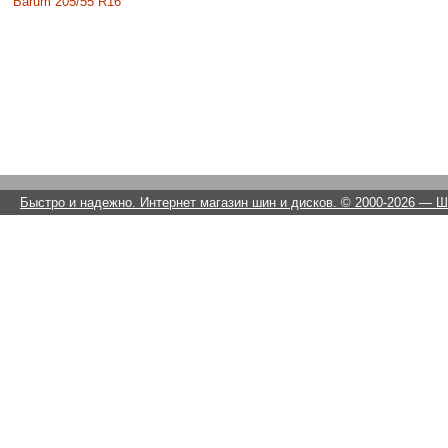
Barum 205/55 R16
Быстро и надежно. Интернет магазин шин и дисков. © 2000-2026
— Ши