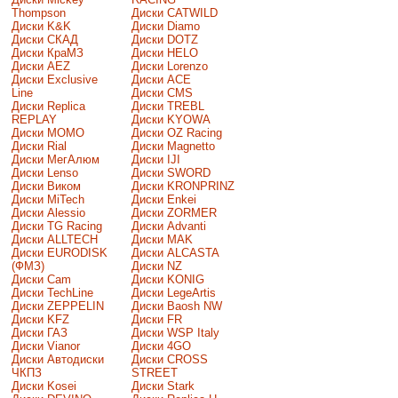
Thompson
Диски CATWILD
Диски K&K
Диски Diamo
Диски СКАД
Диски DOTZ
Диски КраМЗ
Диски HELO
Диски AEZ
Диски Lorenzo
Диски Exclusive
Диски ACE
Line
Диски CMS
Диски Replica
Диски TREBL
REPLAY
Диски KYOWA
Диски MOMO
Диски OZ Racing
Диски Rial
Диски Magnetto
Диски МегАлюм
Диски IJI
Диски Lenso
Диски SWORD
Диски Виком
Диски KRONPRINZ
Диски MiTech
Диски Enkei
Диски Alessio
Диски ZORMER
Диски TG Racing
Диски Advanti
Диски ALLTECH
Диски MAK
Диски EURODISK
Диски ALCASTA
(ФМЗ)
Диски NZ
Диски Cam
Диски KONIG
Диски TechLine
Диски LegeArtis
Диски ZEPPELIN
Диски Baosh NW
Диски KFZ
Диски FR
Диски ГАЗ
Диски WSP Italy
Диски Vianor
Диски 4GO
Диски Автодиски
Диски CROSS
ЧКПЗ
STREET
Диски Kosei
Диски Stark