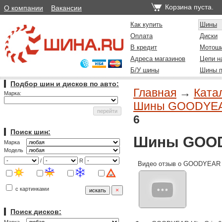
Корзина пуста.
О компании
Вакансии
Как купить
Шины
Оплата
Диски
В кредит
Мотош
Адреса магазинов
Цепи н
Б/У шины
Шины п
Подбор шин и дисков по авто:
Главная
→
Ката
Марка:
Шины GOODYEAR 
6
Поиск шин:
Шины GOODY
Марка
Модель
/
R
Видео отзыв о GOODYEAR U
с картинками
Поиск дисков: