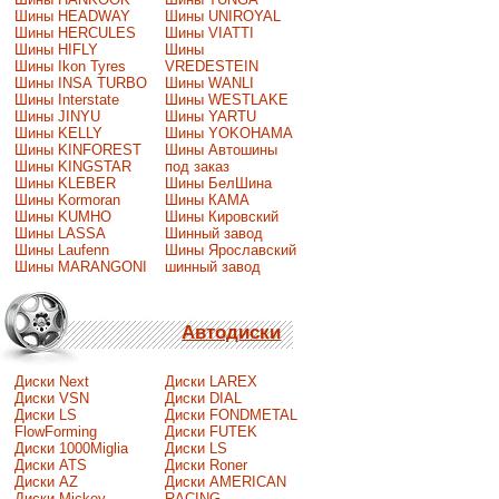
Шины HEADWAY
Шины UNIROYAL
Шины HERCULES
Шины VIATTI
Шины HIFLY
Шины
Шины Ikon Tyres
VREDESTEIN
Шины INSA TURBO
Шины WANLI
Шины Interstate
Шины WESTLAKE
Шины JINYU
Шины YARTU
Шины KELLY
Шины YOKOHAMA
Шины KINFOREST
Шины Автошины
Шины KINGSTAR
под заказ
Шины KLEBER
Шины БелШина
Шины Kormoran
Шины КАМА
Шины KUMHO
Шины Кировский
Шины LASSA
Шинный завод
Шины Laufenn
Шины Ярославский
Шины MARANGONI
шинный завод
Автодиски
Диски Next
Диски LAREX
Диски VSN
Диски DIAL
Диски LS
Диски FONDMETAL
FlowForming
Диски FUTEK
Диски 1000Miglia
Диски LS
Диски ATS
Диски Roner
Диски AZ
Диски AMERICAN
Диски Mickey
RACING