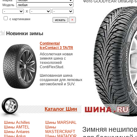
Марка
Фото GOODYEAR UltraGrip 6
Модель
X
с картинками
Новинки зимы
Continental
IceContact 3 TA/TR
Абсолютная новая
зимняя шина с
технологией
ContiFlexStud.
Шипованная шина
созданная для легковых
автомобилей и SUV.
Каталог Шин
Шины Achilles
Шины MARSHAL
Шины AMTEL
Шины
Зимняя нешипова
Шины Antares
MASTERCRAFT
Шины Aplus
Шины MATADOR