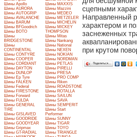
для бесшумной 
Шины Apollo
Шины MAXXIS
сцепными харак
Шины AURORA
Шины Mazzini
Шины AUTOGRIP
Шины MEDEO
Направленный р
Шины AVALANCHE
Шины METZELER
Шины BARUM
Шины MICHELIN
характером и по
Шины BFGoodrich
Шины MICKEY
Шины BOTO
THOMPSON
заснеженных тр
Шины
Шины Mitas
аквапланирован
BRIDGESTONE
Шины Nankang
Шины
Шины National
при крутом пово
CONTINENTAL
Шины NEXEN
Шины CONTYRE
Шины NOKIAN
Шины COOPER
Шины NORDMAN
Шины CORDIANT
Шины PETLAS
Поделиться…
Шины DAYTON
Шины PIRELLI
Шины DUNLOP
Шины PRESA
Шины Ep Tyre
Шины PRO COMP
Шины FALKEN
Шины Riken
Шины Federal
Шины ROADSTONE
Шины FIRESTONE
Шины ROTALLA
Шины Forward
Шины SAILUN
Шины FULDA
Шины SAVA
Шины GENERAL
Шины SEMPERIT
TIRE
Шины Start
Шины GISLAVED
Performer
Шины GOODRIDE
Шины SUNNY
Шины GOODYEAR
Шины TIGAR
Шины Gripmax
Шины TOYO
Шины GT-RADIAL
Шины TRIANGLE
Шины HANKOOK
Шины TUNGA