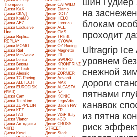
шин Гудиер 
Thompson
Диски CATWILD
Диски K&K
Диски Diamo
на заснежен
Диски СКАД
Диски DOTZ
Диски КраМЗ
Диски HELO
блокам осо
Диски AEZ
Диски Lorenzo
Диски Exclusive
Диски ACE
Line
Диски CMS
проходит да
Диски Replica
Диски TREBL
REPLAY
Диски KYOWA
Диски MOMO
Диски OZ Racing
Ultragrip Ic
Диски Rial
Диски Magnetto
Диски МегАлюм
Диски IJI
уровнем без
Диски Lenso
Диски SWORD
Диски Виком
Диски KRONPRINZ
Диски MiTech
Диски Enkei
снежной зим
Диски Alessio
Диски ZORMER
Диски TG Racing
Диски Advanti
дороги стан
Диски ALLTECH
Диски MAK
Диски EURODISK
Диски ALCASTA
пятнами глу
(ФМЗ)
Диски NZ
Диски Cam
Диски KONIG
Диски TechLine
Диски LegeArtis
канавок спо
Диски ZEPPELIN
Диски Baosh NW
Диски KFZ
Диски FR
из пятна ко
Диски ГАЗ
Диски WSP Italy
Диски Vianor
Диски 4GO
Диски Автодиски
Диски CROSS
риск эффект
ЧКПЗ
STREET
Диски Kosei
Диски Stark