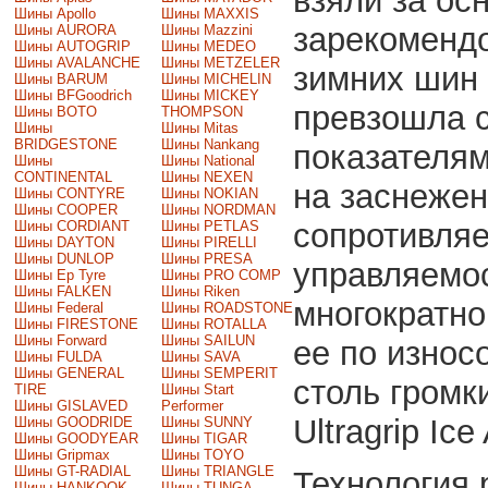
взяли за ос
Шины Apollo
Шины MAXXIS
зарекомендо
Шины AURORA
Шины Mazzini
Шины AUTOGRIP
Шины MEDEO
Шины AVALANCHE
Шины METZELER
зимних шин 
Шины BARUM
Шины MICHELIN
Шины BFGoodrich
Шины MICKEY
превзошла 
Шины BOTO
THOMPSON
Шины
Шины Mitas
BRIDGESTONE
Шины Nankang
показателям
Шины
Шины National
CONTINENTAL
Шины NEXEN
на заснежен
Шины CONTYRE
Шины NOKIAN
Шины COOPER
Шины NORDMAN
сопротивля
Шины CORDIANT
Шины PETLAS
Шины DAYTON
Шины PIRELLI
Шины DUNLOP
Шины PRESA
управляемос
Шины Ep Tyre
Шины PRO COMP
Шины FALKEN
Шины Riken
многократн
Шины Federal
Шины ROADSTONE
Шины FIRESTONE
Шины ROTALLA
Шины Forward
Шины SAILUN
ее по износ
Шины FULDA
Шины SAVA
Шины GENERAL
Шины SEMPERIT
столь громк
TIRE
Шины Start
Шины GISLAVED
Performer
Ultragrip Ice
Шины GOODRIDE
Шины SUNNY
Шины GOODYEAR
Шины TIGAR
Шины Gripmax
Шины TOYO
Шины GT-RADIAL
Шины TRIANGLE
Технология 
Шины HANKOOK
Шины TUNGA