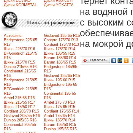
теряет конт
Диски DEVINO
Диски Replica H
Диски KORMETAL
Диски YOKATTA
на водяной 
с высоким 
Шины по размерам
обеспечивае
Автошины
Gislaved 195 65 R15
Bridgestone 225 65
Contyre 175/70 R13
на мокрой д
R17
Cordiant 175/70 R13
Шины 225/70 R16
Шины 175/70 R14
BFGoodrich 215/75
Шины 185/55 R15
R15
Barum 185/60 R14
Поделиться…
Шины 215/70 R15
Barum 185/65 R15
Dunlop 215/65 R16
Bridgestone 185/65
Continental 215/65
R15
R16
Gislaved 185/65 R15
Bridgestone 215/65
Шины 195 60 R15
R16
Bridgestone 195 65
BFGoodrich 215/65
R15
R16
Continental 195 65
Amtel 215 65 R16
R15
Шины 215/55 R17
Amtel 175 70 R13
Шины 215/50 R17
Шины 175 65 R15
Сordiant 205/70 R15
Cordiant 175/65 R14
Gislaved 205/55 R16
Amtel 175/65 R14
Dunlop 205/55 R16
Шины 185/70 R14
Continental 205/55
Barum 195/50 R15
R16
Dunlop 195/65 R15