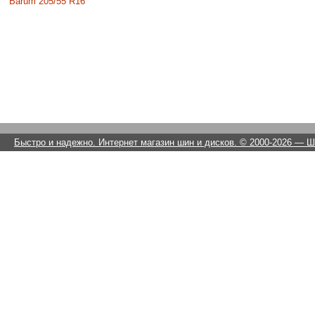
Barum 205/55 R16
Быстро и надежно. Интернет магазин шин и дисков. © 2000-2026
— Ши