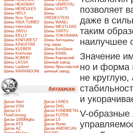
Шины HEADWAY
Шины UNIROYAL
позволяет в
Шины HERCULES
Шины VIATTI
Шины HIFLY
Шины
даже в сил
Шины Ikon Tyres
VREDESTEIN
Шины INSA TURBO
Шины WANLI
Шины Interstate
Шины WESTLAKE
таким образ
Шины JINYU
Шины YARTU
Шины KELLY
Шины YOKOHAMA
наилучшее 
Шины KINFOREST
Шины Автошины
Шины KINGSTAR
под заказ
Шины KLEBER
Шины БелШина
Шины Kormoran
Шины КАМА
Значение им
Шины KUMHO
Шины Кировский
Шины LASSA
Шинный завод
но и форма
Шины Laufenn
Шины Ярославский
Шины MARANGONI
шинный завод
не круглую,
стабильност
Автодиски
и укорачива
Диски Next
Диски LAREX
Диски VSN
Диски DIAL
Диски LS
Диски FONDMETAL
V-образные
FlowForming
Диски FUTEK
Диски 1000Miglia
Диски LS
управляемос
Диски ATS
Диски Roner
Диски AZ
Диски AMERICAN
Диски Mickey
RACING