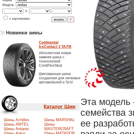
Марка
Модель
X
с картинками
Новинки зимы
Continental
IceContact 3 TA/TR
Абсолютная новая
зимняя шина с
технологией
ContiFlexStud.
Шипованная шина
созданная для легковых
автомобилей и SUV.
Эта модель
Каталог Шин
семейства з
Шины Achilles
Шины MARSHAL
ее разработ
Шины AMTEL
Шины
Шины Antares
MASTERCRAFT
Шины Aplus
Шины MATADOR