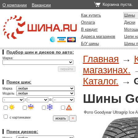
Корзина пуста.
О компании
Вакансии
Как купить
Шины
Оплата
Диски
В кредит
Мотош
Адреса магазинов
Цепи н
Б/У шины
Шины п
Подбор шин и дисков по авто:
Главная
→
Марка:
магазинах.
Каталог.
→
Поиск шин:
Марка
Шины Goo
Модель
/
R
Фото Goodyear Ultragrip Ice Ar
с картинками
Поиск дисков: