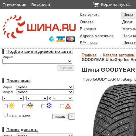
Корзина пуста.
О компании
Вакансии
Как купить
Шины
Оплата
Диски
В кредит
Мотош
Адреса магазинов
Цепи н
Б/У шины
Шины п
Подбор шин и дисков по авто:
Главная
→
Каталог автошин.
Марка:
GOODYEAR UltraGrip Ice Ar
Шины GOODYEAR Ult
Фото GOODYEAR UltraGrip Ic
Поиск шин:
Марка
Модель
/
R
с картинками
Поиск дисков: