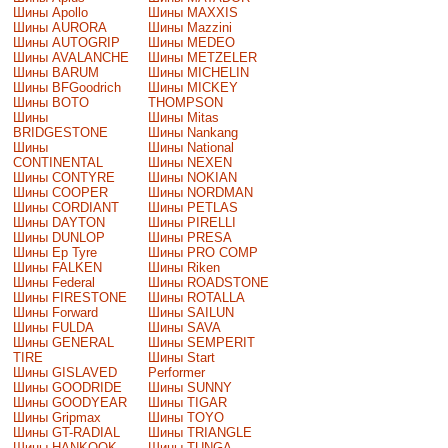
Шины Apollo
Шины MAXXIS
Шины AURORA
Шины Mazzini
Шины AUTOGRIP
Шины MEDEO
Шины AVALANCHE
Шины METZELER
Шины BARUM
Шины MICHELIN
Шины BFGoodrich
Шины MICKEY
Шины BOTO
THOMPSON
Шины
Шины Mitas
BRIDGESTONE
Шины Nankang
Шины
Шины National
CONTINENTAL
Шины NEXEN
Шины CONTYRE
Шины NOKIAN
Шины COOPER
Шины NORDMAN
Шины CORDIANT
Шины PETLAS
Шины DAYTON
Шины PIRELLI
Шины DUNLOP
Шины PRESA
Шины Ep Tyre
Шины PRO COMP
Шины FALKEN
Шины Riken
Шины Federal
Шины ROADSTONE
Шины FIRESTONE
Шины ROTALLA
Шины Forward
Шины SAILUN
Шины FULDA
Шины SAVA
Шины GENERAL
Шины SEMPERIT
TIRE
Шины Start
Шины GISLAVED
Performer
Шины GOODRIDE
Шины SUNNY
Шины GOODYEAR
Шины TIGAR
Шины Gripmax
Шины TOYO
Шины GT-RADIAL
Шины TRIANGLE
Шины HANKOOK
Шины TUNGA