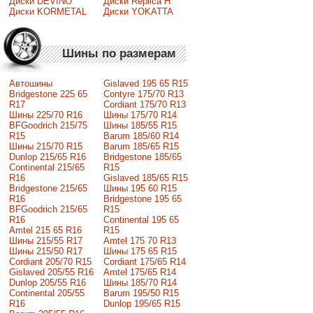
Диски DEVINO
Диски Replica H
Диски KORMETAL
Диски YOKATTA
Шины по размерам
Автошины
Gislaved 195 65 R15
Bridgestone 225 65
Contyre 175/70 R13
R17
Cordiant 175/70 R13
Шины 225/70 R16
Шины 175/70 R14
BFGoodrich 215/75
Шины 185/55 R15
R15
Barum 185/60 R14
Шины 215/70 R15
Barum 185/65 R15
Dunlop 215/65 R16
Bridgestone 185/65
Continental 215/65
R15
R16
Gislaved 185/65 R15
Bridgestone 215/65
Шины 195 60 R15
R16
Bridgestone 195 65
BFGoodrich 215/65
R15
R16
Continental 195 65
Amtel 215 65 R16
R15
Шины 215/55 R17
Amtel 175 70 R13
Шины 215/50 R17
Шины 175 65 R15
Сordiant 205/70 R15
Cordiant 175/65 R14
Gislaved 205/55 R16
Amtel 175/65 R14
Dunlop 205/55 R16
Шины 185/70 R14
Continental 205/55
Barum 195/50 R15
R16
Dunlop 195/65 R15