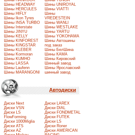
Шины HEADWAY
Шины UNIROYAL
Шины HERCULES
Шины VIATTI
Шины HIFLY
Шины
Шины Ikon Tyres
VREDESTEIN
Шины INSA TURBO
Шины WANLI
Шины Interstate
Шины WESTLAKE
Шины JINYU
Шины YARTU
Шины KELLY
Шины YOKOHAMA
Шины KINFOREST
Шины Автошины
Шины KINGSTAR
под заказ
Шины KLEBER
Шины БелШина
Шины Kormoran
Шины КАМА
Шины KUMHO
Шины Кировский
Шины LASSA
Шинный завод
Шины Laufenn
Шины Ярославский
Шины MARANGONI
шинный завод
Автодиски
Диски Next
Диски LAREX
Диски VSN
Диски DIAL
Диски LS
Диски FONDMETAL
FlowForming
Диски FUTEK
Диски 1000Miglia
Диски LS
Диски ATS
Диски Roner
Диски AZ
Диски AMERICAN
Диски Mickey
RACING