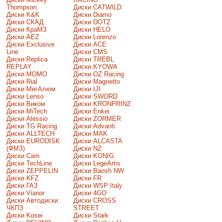
Thompson
Диски CATWILD
Диски K&K
Диски Diamo
Диски СКАД
Диски DOTZ
Диски КраМЗ
Диски HELO
Диски AEZ
Диски Lorenzo
Диски Exclusive
Диски ACE
Line
Диски CMS
Диски Replica
Диски TREBL
REPLAY
Диски KYOWA
Диски MOMO
Диски OZ Racing
Диски Rial
Диски Magnetto
Диски МегАлюм
Диски IJI
Диски Lenso
Диски SWORD
Диски Виком
Диски KRONPRINZ
Диски MiTech
Диски Enkei
Диски Alessio
Диски ZORMER
Диски TG Racing
Диски Advanti
Диски ALLTECH
Диски MAK
Диски EURODISK
Диски ALCASTA
(ФМЗ)
Диски NZ
Диски Cam
Диски KONIG
Диски TechLine
Диски LegeArtis
Диски ZEPPELIN
Диски Baosh NW
Диски KFZ
Диски FR
Диски ГАЗ
Диски WSP Italy
Диски Vianor
Диски 4GO
Диски Автодиски
Диски CROSS
ЧКПЗ
STREET
Диски Kosei
Диски Stark