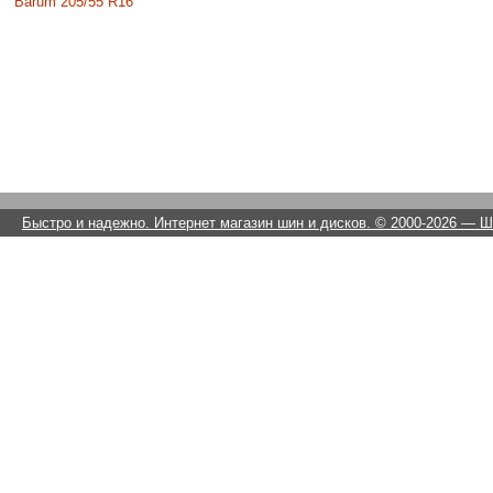
Barum 205/55 R16
Быстро и надежно. Интернет магазин шин и дисков. © 2000-2026
— Ши