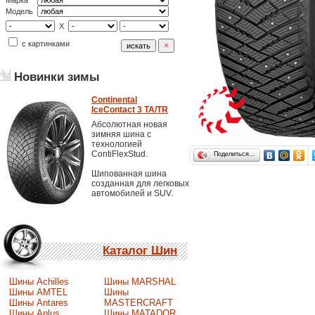
Марка
Модель
X
с картинками
Новинки зимы
Continental
IceContact 3 TA/TR
Абсолютная новая
зимняя шина с
технологией
ContiFlexStud.
Поделиться…
Шипованная шина
созданная для легковых
автомобилей и SUV.
Каталог Шин
Шины Achilles
Шины MARSHAL
Шины AMTEL
Шины
Шины Antares
MASTERCRAFT
Шины Aplus
Шины MATADOR