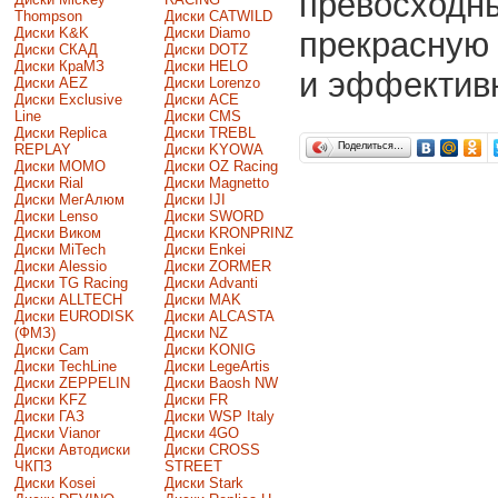
превосходны
Thompson
Диски CATWILD
Диски K&K
Диски Diamo
прекрасную 
Диски СКАД
Диски DOTZ
Диски КраМЗ
Диски HELO
и эффектив
Диски AEZ
Диски Lorenzo
Диски Exclusive
Диски ACE
Line
Диски CMS
Диски Replica
Диски TREBL
Поделиться…
REPLAY
Диски KYOWA
Диски MOMO
Диски OZ Racing
Диски Rial
Диски Magnetto
Диски МегАлюм
Диски IJI
Диски Lenso
Диски SWORD
Диски Виком
Диски KRONPRINZ
Диски MiTech
Диски Enkei
Диски Alessio
Диски ZORMER
Диски TG Racing
Диски Advanti
Диски ALLTECH
Диски MAK
Диски EURODISK
Диски ALCASTA
(ФМЗ)
Диски NZ
Диски Cam
Диски KONIG
Диски TechLine
Диски LegeArtis
Диски ZEPPELIN
Диски Baosh NW
Диски KFZ
Диски FR
Диски ГАЗ
Диски WSP Italy
Диски Vianor
Диски 4GO
Диски Автодиски
Диски CROSS
ЧКПЗ
STREET
Диски Kosei
Диски Stark