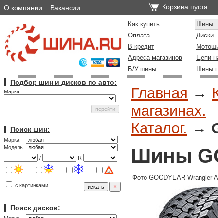
Корзина пуста.
О компании
Вакансии
Как купить
Шины
Оплата
Диски
В кредит
Мотош
Адреса магазинов
Цепи н
Б/У шины
Шины п
Подбор шин и дисков по авто:
Главная
→
Марка:
магазинах.
Каталог.
→
Поиск шин:
Марка
Шины GO
Модель
/
R
Фото GOODYEAR Wrangler A
с картинками
Поиск дисков: