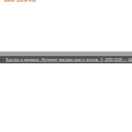
Barum 205/55 R16
Быстро и надежно. Интернет магазин шин и дисков. © 2000-2026
— Ши