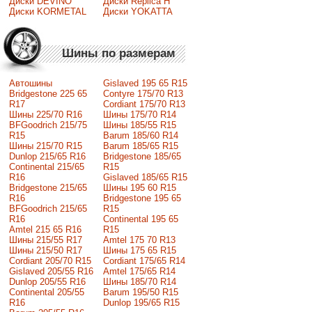
Диски DEVINO
Диски Replica H
Диски KORMETAL
Диски YOKATTA
Шины по размерам
Автошины
Gislaved 195 65 R15
Bridgestone 225 65
Contyre 175/70 R13
R17
Cordiant 175/70 R13
Шины 225/70 R16
Шины 175/70 R14
BFGoodrich 215/75
Шины 185/55 R15
R15
Barum 185/60 R14
Шины 215/70 R15
Barum 185/65 R15
Dunlop 215/65 R16
Bridgestone 185/65
Continental 215/65
R15
R16
Gislaved 185/65 R15
Bridgestone 215/65
Шины 195 60 R15
R16
Bridgestone 195 65
BFGoodrich 215/65
R15
R16
Continental 195 65
Amtel 215 65 R16
R15
Шины 215/55 R17
Amtel 175 70 R13
Шины 215/50 R17
Шины 175 65 R15
Сordiant 205/70 R15
Cordiant 175/65 R14
Gislaved 205/55 R16
Amtel 175/65 R14
Dunlop 205/55 R16
Шины 185/70 R14
Continental 205/55
Barum 195/50 R15
R16
Dunlop 195/65 R15