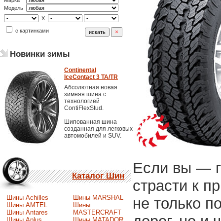
Марка
Модель
X
с картинками
Новинки зимы
Continental
IceContact 3 TA/TR
Абсолютная новая
зимняя шина с
технологией
ContiFlexStud.
Шипованная шина
созданная для легковых
автомобилей и SUV.
Если вы — г
Каталог Шин
страсти к п
Шины Achilles
Шины MARSHAL
не только 
Шины AMTEL
Шины
Шины Antares
MASTERCRAFT
Шины Aplus
Шины MATADOR