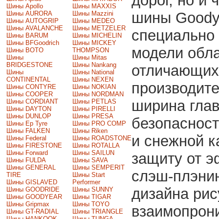
дорог, но и
Шины Apollo
Шины MAXXIS
шины Goodye
Шины AURORA
Шины Mazzini
Шины AUTOGRIP
Шины MEDEO
Шины AVALANCHE
Шины METZELER
специально 
Шины BARUM
Шины MICHELIN
Шины BFGoodrich
Шины MICKEY
модели обла
Шины BOTO
THOMPSON
Шины
Шины Mitas
BRIDGESTONE
Шины Nankang
отличающих 
Шины
Шины National
CONTINENTAL
Шины NEXEN
производит
Шины CONTYRE
Шины NOKIAN
Шины COOPER
Шины NORDMAN
ширина гла
Шины CORDIANT
Шины PETLAS
Шины DAYTON
Шины PIRELLI
Шины DUNLOP
Шины PRESA
безопасност
Шины Ep Tyre
Шины PRO COMP
Шины FALKEN
Шины Riken
и снежной к
Шины Federal
Шины ROADSTONE
Шины FIRESTONE
Шины ROTALLA
Шины Forward
Шины SAILUN
защиту от 
Шины FULDA
Шины SAVA
Шины GENERAL
Шины SEMPERIT
слэш-плэни
TIRE
Шины Start
Шины GISLAVED
Performer
дизайна рис
Шины GOODRIDE
Шины SUNNY
Шины GOODYEAR
Шины TIGAR
Шины Gripmax
Шины TOYO
взаимопрони
Шины GT-RADIAL
Шины TRIANGLE
Шины HANKOOK
Шины TUNGA