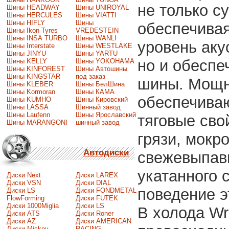
не только с
Шины HEADWAY
Шины UNIROYAL
Шины HERCULES
Шины VIATTI
Шины HIFLY
Шины
обеспечива
Шины Ikon Tyres
VREDESTEIN
Шины INSA TURBO
Шины WANLI
уровень аку
Шины Interstate
Шины WESTLAKE
Шины JINYU
Шины YARTU
но и обеспе
Шины KELLY
Шины YOKOHAMA
Шины KINFOREST
Шины Автошины
Шины KINGSTAR
под заказ
шины. Мощн
Шины KLEBER
Шины БелШина
Шины Kormoran
Шины КАМА
обеспечива
Шины KUMHO
Шины Кировский
Шины LASSA
Шинный завод
Шины Laufenn
Шины Ярославский
тяговые сво
Шины MARANGONI
шинный завод
грязи, мокр
Автодиски
свежевыпавш
укатанного 
Диски Next
Диски LAREX
Диски VSN
Диски DIAL
поведение э
Диски LS
Диски FONDMETAL
FlowForming
Диски FUTEK
Диски 1000Miglia
Диски LS
В холода Wr
Диски ATS
Диски Roner
Диски AZ
Диски AMERICAN
Диски Mickey
RACING