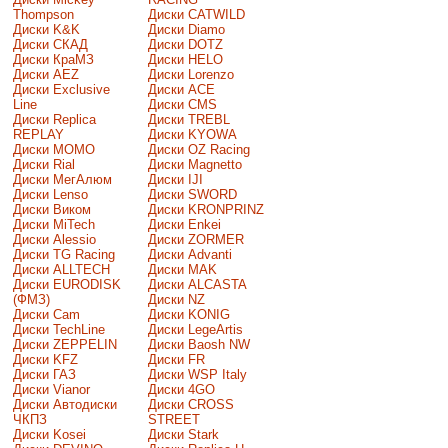
Thompson
Диски CATWILD
Диски K&K
Диски Diamo
Диски СКАД
Диски DOTZ
Диски КраМЗ
Диски HELO
Диски AEZ
Диски Lorenzo
Диски Exclusive
Диски ACE
Line
Диски CMS
Диски Replica
Диски TREBL
REPLAY
Диски KYOWA
Диски MOMO
Диски OZ Racing
Диски Rial
Диски Magnetto
Диски МегАлюм
Диски IJI
Диски Lenso
Диски SWORD
Диски Виком
Диски KRONPRINZ
Диски MiTech
Диски Enkei
Диски Alessio
Диски ZORMER
Диски TG Racing
Диски Advanti
Диски ALLTECH
Диски MAK
Диски EURODISK
Диски ALCASTA
(ФМЗ)
Диски NZ
Диски Cam
Диски KONIG
Диски TechLine
Диски LegeArtis
Диски ZEPPELIN
Диски Baosh NW
Диски KFZ
Диски FR
Диски ГАЗ
Диски WSP Italy
Диски Vianor
Диски 4GO
Диски Автодиски
Диски CROSS
ЧКПЗ
STREET
Диски Kosei
Диски Stark