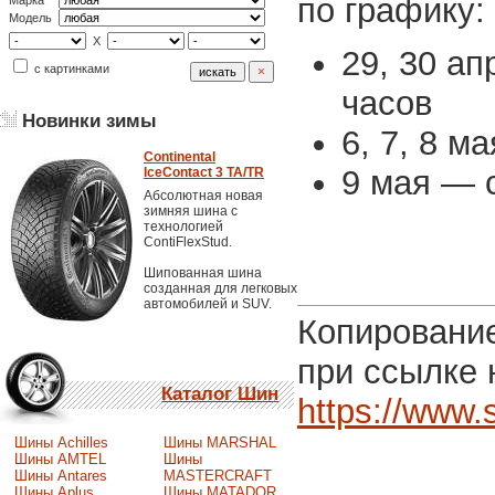
по графику:
Марка
Модель
X
29, 30 ап
с картинками
часов
Новинки зимы
6, 7, 8 м
Continental
9 мая — с
IceContact 3 TA/TR
Абсолютная новая
зимняя шина с
технологией
ContiFlexStud.
Шипованная шина
созданная для легковых
автомобилей и SUV.
Копирование
при ссылке 
Каталог Шин
https://www.
Шины Achilles
Шины MARSHAL
Шины AMTEL
Шины
Шины Antares
MASTERCRAFT
Шины Aplus
Шины MATADOR