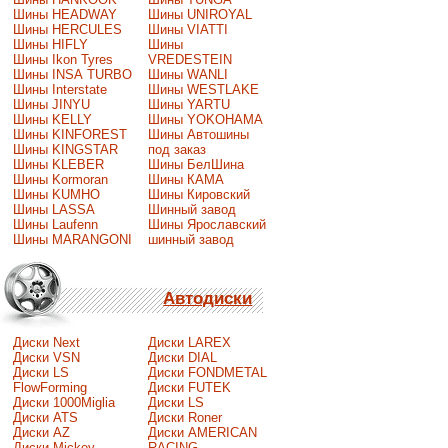
Шины HEADWAY
Шины UNIROYAL
Шины HERCULES
Шины VIATTI
Шины HIFLY
Шины
Шины Ikon Tyres
VREDESTEIN
Шины INSA TURBO
Шины WANLI
Шины Interstate
Шины WESTLAKE
Шины JINYU
Шины YARTU
Шины KELLY
Шины YOKOHAMA
Шины KINFOREST
Шины Автошины
Шины KINGSTAR
под заказ
Шины KLEBER
Шины БелШина
Шины Kormoran
Шины КАМА
Шины KUMHO
Шины Кировский
Шины LASSA
Шинный завод
Шины Laufenn
Шины Ярославский
Шины MARANGONI
шинный завод
Автодиски
Диски Next
Диски LAREX
Диски VSN
Диски DIAL
Диски LS
Диски FONDMETAL
FlowForming
Диски FUTEK
Диски 1000Miglia
Диски LS
Диски ATS
Диски Roner
Диски AZ
Диски AMERICAN
Диски Mickey
RACING