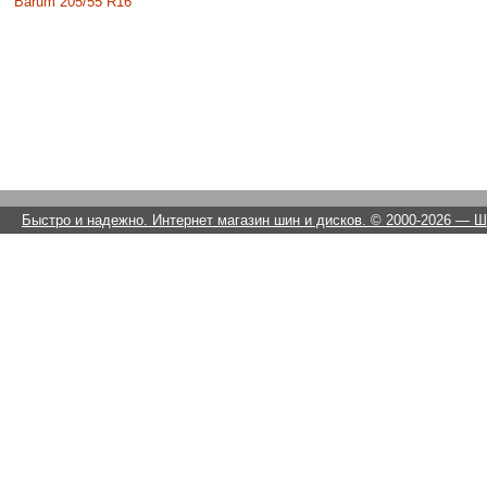
Barum 205/55 R16
Быстро и надежно. Интернет магазин шин и дисков. © 2000-2026
— Ши