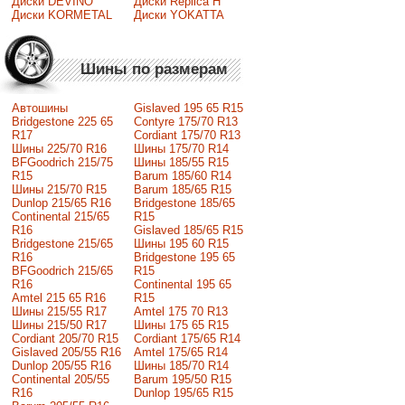
Диски DEVINO
Диски Replica H
Диски KORMETAL
Диски YOKATTA
Шины по размерам
Автошины
Gislaved 195 65 R15
Bridgestone 225 65
Contyre 175/70 R13
R17
Cordiant 175/70 R13
Шины 225/70 R16
Шины 175/70 R14
BFGoodrich 215/75
Шины 185/55 R15
R15
Barum 185/60 R14
Шины 215/70 R15
Barum 185/65 R15
Dunlop 215/65 R16
Bridgestone 185/65
Continental 215/65
R15
R16
Gislaved 185/65 R15
Bridgestone 215/65
Шины 195 60 R15
R16
Bridgestone 195 65
BFGoodrich 215/65
R15
R16
Continental 195 65
Amtel 215 65 R16
R15
Шины 215/55 R17
Amtel 175 70 R13
Шины 215/50 R17
Шины 175 65 R15
Сordiant 205/70 R15
Cordiant 175/65 R14
Gislaved 205/55 R16
Amtel 175/65 R14
Dunlop 205/55 R16
Шины 185/70 R14
Continental 205/55
Barum 195/50 R15
R16
Dunlop 195/65 R15