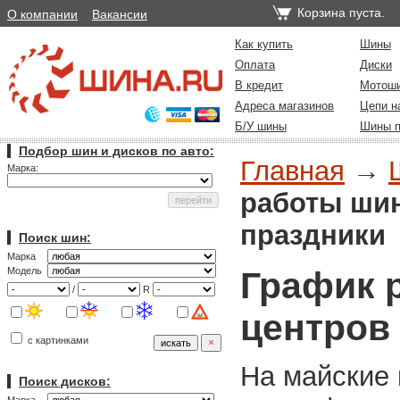
Корзина пуста.
О компании
Вакансии
Как купить
Шины
Оплата
Диски
В кредит
Мотош
Адреса магазинов
Цепи н
Б/У шины
Шины п
Подбор шин и дисков по авто:
Главная
→
Марка:
работы шин
праздники
Поиск шин:
Марка
График 
Модель
/
R
центров
с картинками
На майские
Поиск дисков: