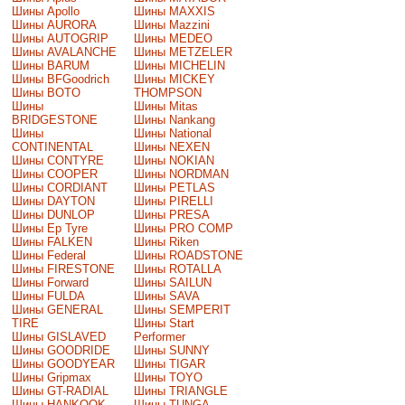
Шины Apollo
Шины MAXXIS
Шины AURORA
Шины Mazzini
Шины AUTOGRIP
Шины MEDEO
Шины AVALANCHE
Шины METZELER
Шины BARUM
Шины MICHELIN
Шины BFGoodrich
Шины MICKEY
Шины BOTO
THOMPSON
Шины
Шины Mitas
BRIDGESTONE
Шины Nankang
Шины
Шины National
CONTINENTAL
Шины NEXEN
Шины CONTYRE
Шины NOKIAN
Шины COOPER
Шины NORDMAN
Шины CORDIANT
Шины PETLAS
Шины DAYTON
Шины PIRELLI
Шины DUNLOP
Шины PRESA
Шины Ep Tyre
Шины PRO COMP
Шины FALKEN
Шины Riken
Шины Federal
Шины ROADSTONE
Шины FIRESTONE
Шины ROTALLA
Шины Forward
Шины SAILUN
Шины FULDA
Шины SAVA
Шины GENERAL
Шины SEMPERIT
TIRE
Шины Start
Шины GISLAVED
Performer
Шины GOODRIDE
Шины SUNNY
Шины GOODYEAR
Шины TIGAR
Шины Gripmax
Шины TOYO
Шины GT-RADIAL
Шины TRIANGLE
Шины HANKOOK
Шины TUNGA