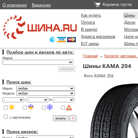
Корзина пуста.
О компании
Вакансии
Как купить
Шины
Оплата
Диски
В кредит
Мотош
Адреса магазинов
Цепи н
Б/У шины
Шины п
Подбор шин и дисков по авто:
Главная
→
Каталог автошин.
Марка:
Шины КАМА 204
Фото КАМА 204.
Поиск шин:
Марка
Модель
/
R
с картинками
Поиск дисков: