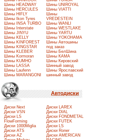
Шины HEADWAY
Шины UNIROYAL
Шины HERCULES
Шины VIATTI
Шины HIFLY
Шины
Шины Ikon Tyres
VREDESTEIN
Шины INSA TURBO
Шины WANLI
Шины Interstate
Шины WESTLAKE
Шины JINYU
Шины YARTU
Шины KELLY
Шины YOKOHAMA
Шины KINFOREST
Шины Автошины
Шины KINGSTAR
под заказ
Шины KLEBER
Шины БелШина
Шины Kormoran
Шины КАМА
Шины KUMHO
Шины Кировский
Шины LASSA
Шинный завод
Шины Laufenn
Шины Ярославский
Шины MARANGONI
шинный завод
Автодиски
Диски Next
Диски LAREX
Диски VSN
Диски DIAL
Диски LS
Диски FONDMETAL
FlowForming
Диски FUTEK
Диски 1000Miglia
Диски LS
Диски ATS
Диски Roner
Диски AZ
Диски AMERICAN
Диски Mickey
RACING