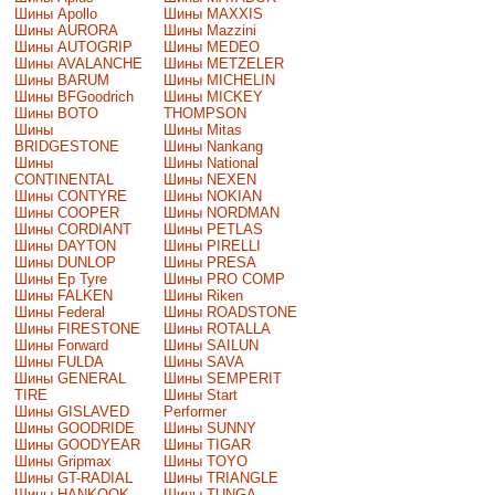
Шины Apollo
Шины MAXXIS
Шины AURORA
Шины Mazzini
Шины AUTOGRIP
Шины MEDEO
Шины AVALANCHE
Шины METZELER
Шины BARUM
Шины MICHELIN
Шины BFGoodrich
Шины MICKEY
Шины BOTO
THOMPSON
Шины
Шины Mitas
BRIDGESTONE
Шины Nankang
Шины
Шины National
CONTINENTAL
Шины NEXEN
Шины CONTYRE
Шины NOKIAN
Шины COOPER
Шины NORDMAN
Шины CORDIANT
Шины PETLAS
Шины DAYTON
Шины PIRELLI
Шины DUNLOP
Шины PRESA
Шины Ep Tyre
Шины PRO COMP
Шины FALKEN
Шины Riken
Шины Federal
Шины ROADSTONE
Шины FIRESTONE
Шины ROTALLA
Шины Forward
Шины SAILUN
Шины FULDA
Шины SAVA
Шины GENERAL
Шины SEMPERIT
TIRE
Шины Start
Шины GISLAVED
Performer
Шины GOODRIDE
Шины SUNNY
Шины GOODYEAR
Шины TIGAR
Шины Gripmax
Шины TOYO
Шины GT-RADIAL
Шины TRIANGLE
Шины HANKOOK
Шины TUNGA