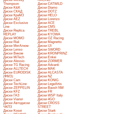
Thompson
Диски CATWILD
Диски K&K
Диски Diamo
Диски СКАД
Диски DOTZ
Диски КраМЗ
Диски HELO
Диски AEZ
Диски Lorenzo
Диски Exclusive
Диски ACE
Line
Диски CMS
Диски Replica
Диски TREBL
REPLAY
Диски KYOWA
Диски MOMO
Диски OZ Racing
Диски Rial
Диски Magnetto
Диски МегАлюм
Диски IJI
Диски Lenso
Диски SWORD
Диски Виком
Диски KRONPRINZ
Диски MiTech
Диски Enkei
Диски Alessio
Диски ZORMER
Диски TG Racing
Диски Advanti
Диски ALLTECH
Диски MAK
Диски EURODISK
Диски ALCASTA
(ФМЗ)
Диски NZ
Диски Cam
Диски KONIG
Диски TechLine
Диски LegeArtis
Диски ZEPPELIN
Диски Baosh NW
Диски KFZ
Диски FR
Диски ГАЗ
Диски WSP Italy
Диски Vianor
Диски 4GO
Диски Автодиски
Диски CROSS
ЧКПЗ
STREET
Диски Kosei
Диски Stark