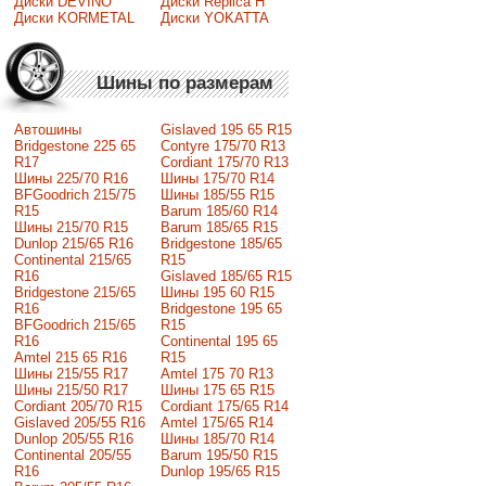
Диски DEVINO
Диски Replica H
Диски KORMETAL
Диски YOKATTA
Шины по размерам
Автошины
Gislaved 195 65 R15
Bridgestone 225 65
Contyre 175/70 R13
R17
Cordiant 175/70 R13
Шины 225/70 R16
Шины 175/70 R14
BFGoodrich 215/75
Шины 185/55 R15
R15
Barum 185/60 R14
Шины 215/70 R15
Barum 185/65 R15
Dunlop 215/65 R16
Bridgestone 185/65
Continental 215/65
R15
R16
Gislaved 185/65 R15
Bridgestone 215/65
Шины 195 60 R15
R16
Bridgestone 195 65
BFGoodrich 215/65
R15
R16
Continental 195 65
Amtel 215 65 R16
R15
Шины 215/55 R17
Amtel 175 70 R13
Шины 215/50 R17
Шины 175 65 R15
Сordiant 205/70 R15
Cordiant 175/65 R14
Gislaved 205/55 R16
Amtel 175/65 R14
Dunlop 205/55 R16
Шины 185/70 R14
Continental 205/55
Barum 195/50 R15
R16
Dunlop 195/65 R15