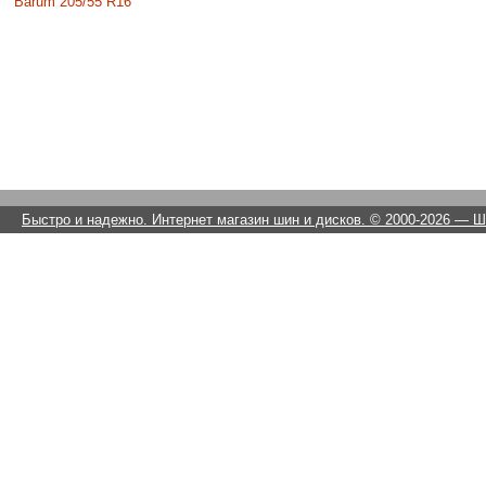
Barum 205/55 R16
Быстро и надежно. Интернет магазин шин и дисков. © 2000-2026
— Ши