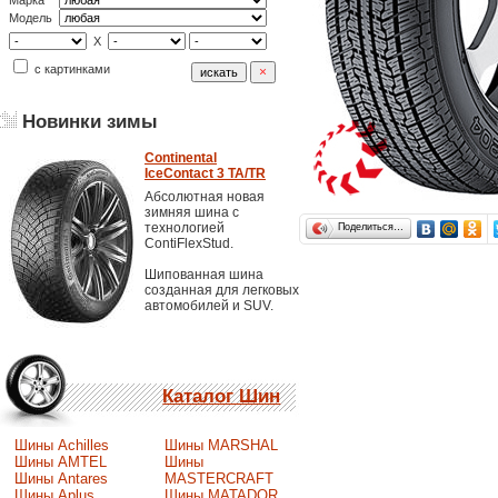
Марка
Модель
X
с картинками
Новинки зимы
Continental
IceContact 3 TA/TR
Абсолютная новая
зимняя шина с
технологией
Поделиться…
ContiFlexStud.
Шипованная шина
созданная для легковых
автомобилей и SUV.
Каталог Шин
Шины Achilles
Шины MARSHAL
Шины AMTEL
Шины
Шины Antares
MASTERCRAFT
Шины Aplus
Шины MATADOR