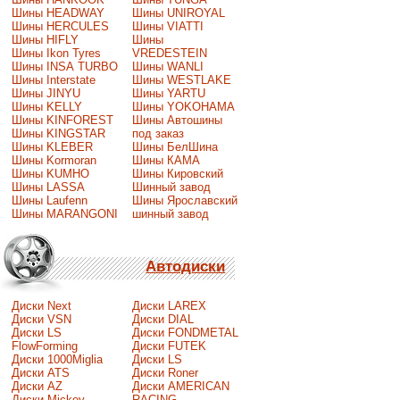
Шины HEADWAY
Шины UNIROYAL
Шины HERCULES
Шины VIATTI
Шины HIFLY
Шины
Шины Ikon Tyres
VREDESTEIN
Шины INSA TURBO
Шины WANLI
Шины Interstate
Шины WESTLAKE
Шины JINYU
Шины YARTU
Шины KELLY
Шины YOKOHAMA
Шины KINFOREST
Шины Автошины
Шины KINGSTAR
под заказ
Шины KLEBER
Шины БелШина
Шины Kormoran
Шины КАМА
Шины KUMHO
Шины Кировский
Шины LASSA
Шинный завод
Шины Laufenn
Шины Ярославский
Шины MARANGONI
шинный завод
Автодиски
Диски Next
Диски LAREX
Диски VSN
Диски DIAL
Диски LS
Диски FONDMETAL
FlowForming
Диски FUTEK
Диски 1000Miglia
Диски LS
Диски ATS
Диски Roner
Диски AZ
Диски AMERICAN
Диски Mickey
RACING