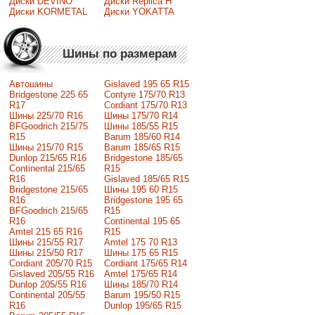
Диски DEVINO
Диски Replica H
Диски KORMETAL
Диски YOKATTA
Шины по размерам
Автошины
Gislaved 195 65 R15
Bridgestone 225 65
Contyre 175/70 R13
R17
Cordiant 175/70 R13
Шины 225/70 R16
Шины 175/70 R14
BFGoodrich 215/75
Шины 185/55 R15
R15
Barum 185/60 R14
Шины 215/70 R15
Barum 185/65 R15
Dunlop 215/65 R16
Bridgestone 185/65
Continental 215/65
R15
R16
Gislaved 185/65 R15
Bridgestone 215/65
Шины 195 60 R15
R16
Bridgestone 195 65
BFGoodrich 215/65
R15
R16
Continental 195 65
Amtel 215 65 R16
R15
Шины 215/55 R17
Amtel 175 70 R13
Шины 215/50 R17
Шины 175 65 R15
Сordiant 205/70 R15
Cordiant 175/65 R14
Gislaved 205/55 R16
Amtel 175/65 R14
Dunlop 205/55 R16
Шины 185/70 R14
Continental 205/55
Barum 195/50 R15
R16
Dunlop 195/65 R15