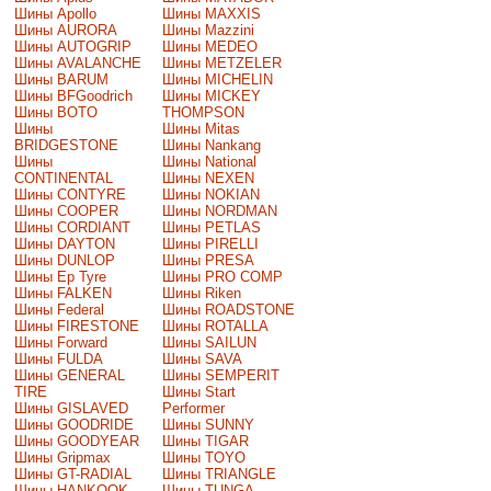
Шины Apollo
Шины MAXXIS
Шины AURORA
Шины Mazzini
Шины AUTOGRIP
Шины MEDEO
Шины AVALANCHE
Шины METZELER
Шины BARUM
Шины MICHELIN
Шины BFGoodrich
Шины MICKEY
Шины BOTO
THOMPSON
Шины
Шины Mitas
BRIDGESTONE
Шины Nankang
Шины
Шины National
CONTINENTAL
Шины NEXEN
Шины CONTYRE
Шины NOKIAN
Шины COOPER
Шины NORDMAN
Шины CORDIANT
Шины PETLAS
Шины DAYTON
Шины PIRELLI
Шины DUNLOP
Шины PRESA
Шины Ep Tyre
Шины PRO COMP
Шины FALKEN
Шины Riken
Шины Federal
Шины ROADSTONE
Шины FIRESTONE
Шины ROTALLA
Шины Forward
Шины SAILUN
Шины FULDA
Шины SAVA
Шины GENERAL
Шины SEMPERIT
TIRE
Шины Start
Шины GISLAVED
Performer
Шины GOODRIDE
Шины SUNNY
Шины GOODYEAR
Шины TIGAR
Шины Gripmax
Шины TOYO
Шины GT-RADIAL
Шины TRIANGLE
Шины HANKOOK
Шины TUNGA