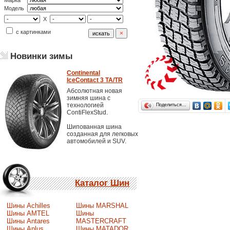
Марка
Модель
X
с картинками
Новинки зимы
Continental
IceContact 3 TA/TR
Абсолютная новая
зимняя шина с
технологией
Поделиться…
ContiFlexStud.
Шипованная шина
созданная для легковых
автомобилей и SUV.
Каталог Шин
Шины Achilles
Шины MARSHAL
Шины AMTEL
Шины
Шины Antares
MASTERCRAFT
Шины Aplus
Шины MATADOR