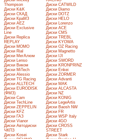
Thompson
Диски CATWILD
Диски K&K
Диски Diamo
Диски СКАД
Диски DOTZ
Диски КраМЗ
Диски HELO
Диски AEZ
Диски Lorenzo
Диски Exclusive
Диски ACE
Line
Диски CMS
Диски Replica
Диски TREBL
REPLAY
Диски KYOWA
Диски MOMO
Диски OZ Racing
Диски Rial
Диски Magnetto
Диски МегАлюм
Диски IJI
Диски Lenso
Диски SWORD
Диски Виком
Диски KRONPRINZ
Диски MiTech
Диски Enkei
Диски Alessio
Диски ZORMER
Диски TG Racing
Диски Advanti
Диски ALLTECH
Диски MAK
Диски EURODISK
Диски ALCASTA
(ФМЗ)
Диски NZ
Диски Cam
Диски KONIG
Диски TechLine
Диски LegeArtis
Диски ZEPPELIN
Диски Baosh NW
Диски KFZ
Диски FR
Диски ГАЗ
Диски WSP Italy
Диски Vianor
Диски 4GO
Диски Автодиски
Диски CROSS
ЧКПЗ
STREET
Диски Kosei
Диски Stark