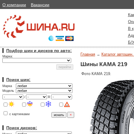
О компании
Вакансии
Как
Оп
В к
Ад
Б/
Подбор шин и дисков по авто:
Главная
→
Каталог автошин.
Марка:
Шины КАМА 219
Фото КАМА 219.
Поиск шин:
Марка
Модель
/
R
с картинками
Поиск дисков: