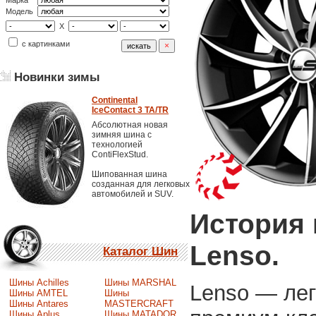
Марка
Модель
X
с картинками
Новинки зимы
Continental
IceContact 3 TA/TR
Абсолютная новая
зимняя шина с
технологией
ContiFlexStud.
Шипованная шина
созданная для легковых
автомобилей и SUV.
История 
Lenso.
Каталог Шин
Шины Achilles
Шины MARSHAL
Lenso — ле
Шины AMTEL
Шины
Шины Antares
MASTERCRAFT
Шины Aplus
Шины MATADOR