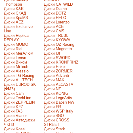
Thompson
Диски CATWILD
Диски K&K
Диски Diamo
Диски СКАД
Диски DOTZ
Диски КраМЗ
Диски HELO
Диски AEZ
Диски Lorenzo
Диски Exclusive
Диски ACE
Line
Диски CMS
Диски Replica
Диски TREBL
REPLAY
Диски KYOWA
Диски MOMO
Диски OZ Racing
Диски Rial
Диски Magnetto
Диски МегАлюм
Диски IJI
Диски Lenso
Диски SWORD
Диски Виком
Диски KRONPRINZ
Диски MiTech
Диски Enkei
Диски Alessio
Диски ZORMER
Диски TG Racing
Диски Advanti
Диски ALLTECH
Диски MAK
Диски EURODISK
Диски ALCASTA
(ФМЗ)
Диски NZ
Диски Cam
Диски KONIG
Диски TechLine
Диски LegeArtis
Диски ZEPPELIN
Диски Baosh NW
Диски KFZ
Диски FR
Диски ГАЗ
Диски WSP Italy
Диски Vianor
Диски 4GO
Диски Автодиски
Диски CROSS
ЧКПЗ
STREET
Диски Kosei
Диски Stark