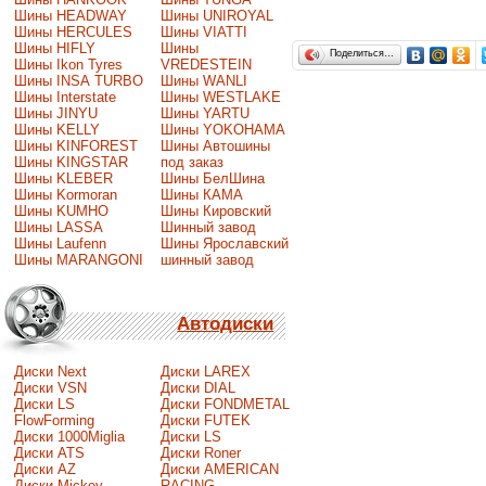
Шины HEADWAY
Шины UNIROYAL
Шины HERCULES
Шины VIATTI
Шины HIFLY
Шины
Поделиться…
Шины Ikon Tyres
VREDESTEIN
Шины INSA TURBO
Шины WANLI
Шины Interstate
Шины WESTLAKE
Шины JINYU
Шины YARTU
Шины KELLY
Шины YOKOHAMA
Шины KINFOREST
Шины Автошины
Шины KINGSTAR
под заказ
Шины KLEBER
Шины БелШина
Шины Kormoran
Шины КАМА
Шины KUMHO
Шины Кировский
Шины LASSA
Шинный завод
Шины Laufenn
Шины Ярославский
Шины MARANGONI
шинный завод
Автодиски
Диски Next
Диски LAREX
Диски VSN
Диски DIAL
Диски LS
Диски FONDMETAL
FlowForming
Диски FUTEK
Диски 1000Miglia
Диски LS
Диски ATS
Диски Roner
Диски AZ
Диски AMERICAN
Диски Mickey
RACING