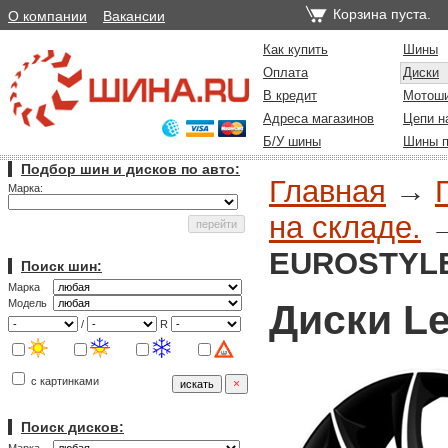
Корзина пуста.
О компании
Вакансии
Как купить
Шины
Оплата
Диски
В кредит
Мотош
Адреса магазинов
Цепи н
Б/У шины
Шины п
Подбор шин и дисков по авто:
Главная
→
Марка:
на складе.
EUROSTYLE
Поиск шин:
Марка
Диски L
Модель
/
R
с картинками
Поиск дисков: