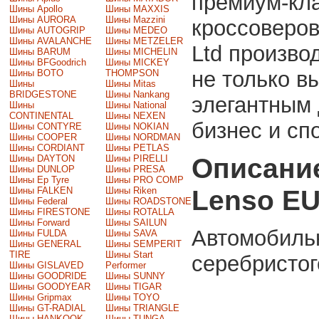
премиум-кла
Шины Apollo
Шины MAXXIS
Шины AURORA
Шины Mazzini
кроссоверов
Шины AUTOGRIP
Шины MEDEO
Шины AVALANCHE
Шины METZELER
Ltd произво
Шины BARUM
Шины MICHELIN
Шины BFGoodrich
Шины MICKEY
не только в
Шины BOTO
THOMPSON
Шины
Шины Mitas
BRIDGESTONE
Шины Nankang
элегантным 
Шины
Шины National
CONTINENTAL
Шины NEXEN
бизнес и сп
Шины CONTYRE
Шины NOKIAN
Шины COOPER
Шины NORDMAN
Шины CORDIANT
Шины PETLAS
Описани
Шины DAYTON
Шины PIRELLI
Шины DUNLOP
Шины PRESA
Шины Ep Tyre
Шины PRO COMP
Lenso E
Шины FALKEN
Шины Riken
Шины Federal
Шины ROADSTONE
Шины FIRESTONE
Шины ROTALLA
Шины Forward
Шины SAILUN
Автомобиль
Шины FULDA
Шины SAVA
Шины GENERAL
Шины SEMPERIT
TIRE
Шины Start
серебристог
Шины GISLAVED
Performer
Шины GOODRIDE
Шины SUNNY
Шины GOODYEAR
Шины TIGAR
Шины Gripmax
Шины TOYO
Шины GT-RADIAL
Шины TRIANGLE
Шины HANKOOK
Шины TUNGA