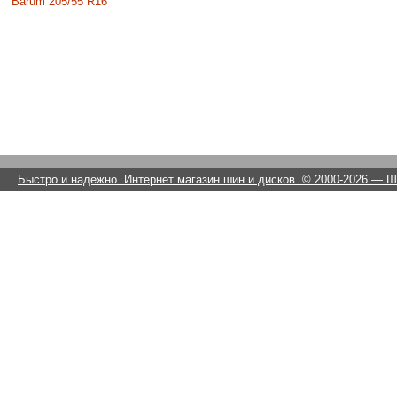
Barum 205/55 R16
Быстро и надежно. Интернет магазин шин и дисков. © 2000-2026
— Ши