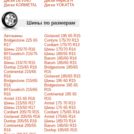
Диски DEVINO
Диски Replica H
Диски KORMETAL
Диски YOKATTA
Шины по размерам
Автошины
Gislaved 195 65 R15
Bridgestone 225 65
Contyre 175/70 R13
R17
Cordiant 175/70 R13
Шины 225/70 R16
Шины 175/70 R14
BFGoodrich 215/75
Шины 185/55 R15
R15
Barum 185/60 R14
Шины 215/70 R15
Barum 185/65 R15
Dunlop 215/65 R16
Bridgestone 185/65
Continental 215/65
R15
R16
Gislaved 185/65 R15
Bridgestone 215/65
Шины 195 60 R15
R16
Bridgestone 195 65
BFGoodrich 215/65
R15
R16
Continental 195 65
Amtel 215 65 R16
R15
Шины 215/55 R17
Amtel 175 70 R13
Шины 215/50 R17
Шины 175 65 R15
Сordiant 205/70 R15
Cordiant 175/65 R14
Gislaved 205/55 R16
Amtel 175/65 R14
Dunlop 205/55 R16
Шины 185/70 R14
Continental 205/55
Barum 195/50 R15
R16
Dunlop 195/65 R15