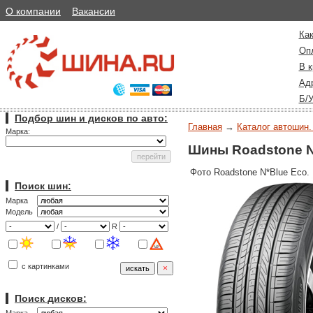
О компании
Вакансии
Как
Оп
В к
Ад
Б/
Подбор шин и дисков по авто:
Главная
→
Каталог автошин.
Марка:
Шины Roadstone N
Фото Roadstone N*Blue Eco.
Поиск шин:
Марка
Модель
/
R
с картинками
Поиск дисков: