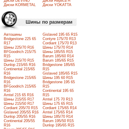
Диски DEVINO
Диски Replica H
Диски KORMETAL
Диски YOKATTA
Шины по размерам
Автошины
Gislaved 195 65 R15
Bridgestone 225 65
Contyre 175/70 R13
R17
Cordiant 175/70 R13
Шины 225/70 R16
Шины 175/70 R14
BFGoodrich 215/75
Шины 185/55 R15
R15
Barum 185/60 R14
Шины 215/70 R15
Barum 185/65 R15
Dunlop 215/65 R16
Bridgestone 185/65
Continental 215/65
R15
R16
Gislaved 185/65 R15
Bridgestone 215/65
Шины 195 60 R15
R16
Bridgestone 195 65
BFGoodrich 215/65
R15
R16
Continental 195 65
Amtel 215 65 R16
R15
Шины 215/55 R17
Amtel 175 70 R13
Шины 215/50 R17
Шины 175 65 R15
Сordiant 205/70 R15
Cordiant 175/65 R14
Gislaved 205/55 R16
Amtel 175/65 R14
Dunlop 205/55 R16
Шины 185/70 R14
Continental 205/55
Barum 195/50 R15
R16
Dunlop 195/65 R15