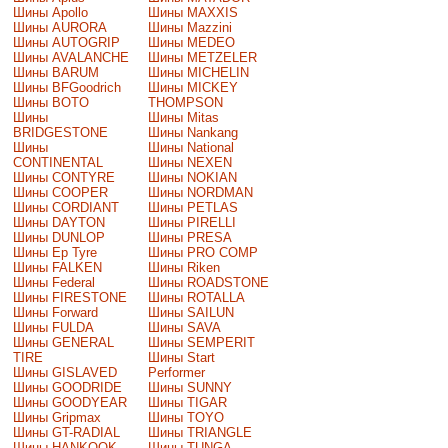
Шины Apollo
Шины MAXXIS
Шины AURORA
Шины Mazzini
Шины AUTOGRIP
Шины MEDEO
Шины AVALANCHE
Шины METZELER
Шины BARUM
Шины MICHELIN
Шины BFGoodrich
Шины MICKEY
Шины BOTO
THOMPSON
Шины
Шины Mitas
BRIDGESTONE
Шины Nankang
Шины
Шины National
CONTINENTAL
Шины NEXEN
Шины CONTYRE
Шины NOKIAN
Шины COOPER
Шины NORDMAN
Шины CORDIANT
Шины PETLAS
Шины DAYTON
Шины PIRELLI
Шины DUNLOP
Шины PRESA
Шины Ep Tyre
Шины PRO COMP
Шины FALKEN
Шины Riken
Шины Federal
Шины ROADSTONE
Шины FIRESTONE
Шины ROTALLA
Шины Forward
Шины SAILUN
Шины FULDA
Шины SAVA
Шины GENERAL
Шины SEMPERIT
TIRE
Шины Start
Шины GISLAVED
Performer
Шины GOODRIDE
Шины SUNNY
Шины GOODYEAR
Шины TIGAR
Шины Gripmax
Шины TOYO
Шины GT-RADIAL
Шины TRIANGLE
Шины HANKOOK
Шины TUNGA