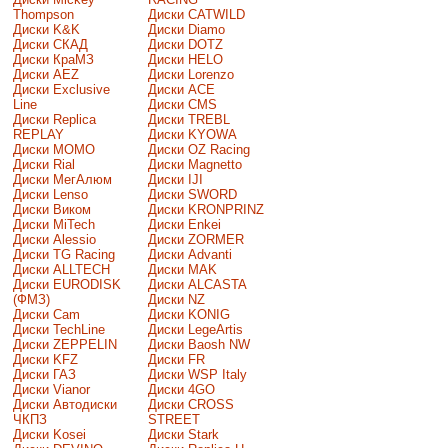
Thompson
Диски CATWILD
Диски K&K
Диски Diamo
Диски СКАД
Диски DOTZ
Диски КраМЗ
Диски HELO
Диски AEZ
Диски Lorenzo
Диски Exclusive
Диски ACE
Line
Диски CMS
Диски Replica
Диски TREBL
REPLAY
Диски KYOWA
Диски MOMO
Диски OZ Racing
Диски Rial
Диски Magnetto
Диски МегАлюм
Диски IJI
Диски Lenso
Диски SWORD
Диски Виком
Диски KRONPRINZ
Диски MiTech
Диски Enkei
Диски Alessio
Диски ZORMER
Диски TG Racing
Диски Advanti
Диски ALLTECH
Диски MAK
Диски EURODISK
Диски ALCASTA
(ФМЗ)
Диски NZ
Диски Cam
Диски KONIG
Диски TechLine
Диски LegeArtis
Диски ZEPPELIN
Диски Baosh NW
Диски KFZ
Диски FR
Диски ГАЗ
Диски WSP Italy
Диски Vianor
Диски 4GO
Диски Автодиски
Диски CROSS
ЧКПЗ
STREET
Диски Kosei
Диски Stark