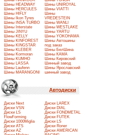
Шины HEADWAY
Шины UNIROYAL
Шины HERCULES
Шины VIATTI
Шины HIFLY
Шины
Шины Ikon Tyres
VREDESTEIN
Шины INSA TURBO
Шины WANLI
Шины Interstate
Шины WESTLAKE
Шины JINYU
Шины YARTU
Шины KELLY
Шины YOKOHAMA
Шины KINFOREST
Шины Автошины
Шины KINGSTAR
под заказ
Шины KLEBER
Шины БелШина
Шины Kormoran
Шины КАМА
Шины KUMHO
Шины Кировский
Шины LASSA
Шинный завод
Шины Laufenn
Шины Ярославский
Шины MARANGONI
шинный завод
Автодиски
Диски Next
Диски LAREX
Диски VSN
Диски DIAL
Диски LS
Диски FONDMETAL
FlowForming
Диски FUTEK
Диски 1000Miglia
Диски LS
Диски ATS
Диски Roner
Диски AZ
Диски AMERICAN
Диски Mickey
RACING