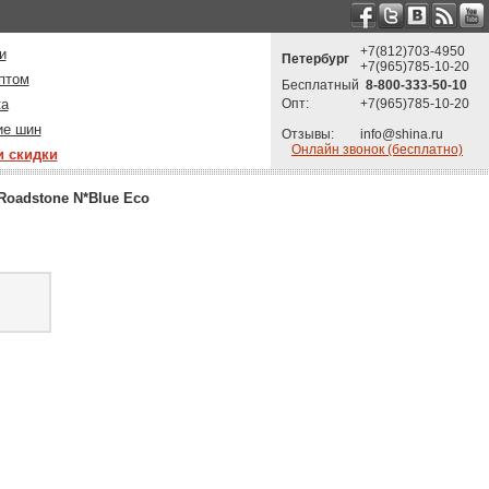
+7(812)703-4950
и
Петербург
+7(965)785-10-20
птом
Бесплатный
8-800-333-50-10
ка
Опт:
+7(965)785-10-20
ие шин
Отзывы:
info@shina.ru
Онлайн звонок (бесплатно)
и скидки
Roadstone N*Blue Eco