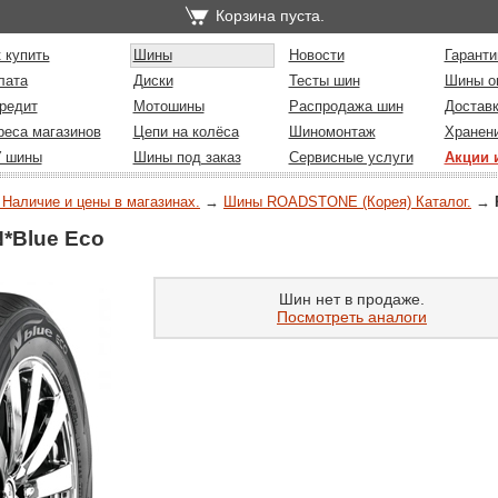
Корзина пуста.
 купить
Шины
Новости
Гаранти
лата
Диски
Тесты шин
Шины о
редит
Мотошины
Распродажа шин
Достав
реса магазинов
Цепи на колёса
Шиномонтаж
Хранен
У шины
Шины под заказ
Сервисные услуги
Акции 
 Наличие и цены в магазинах.
→
Шины ROADSTONE (Корея) Каталог.
→
*Blue Eco
Шин нет в продаже.
Посмотреть аналоги