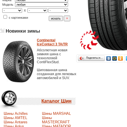
Марка
Модель
X
с картинками
Новинки зимы
Continental
IceContact 3 TA/TR
Абсолютная новая
зимняя шина с
технологией
Поделиться…
ContiFlexStud.
Шипованная шина
созданная для легковых
автомобилей и SUV.
Каталог Шин
Шины Achilles
Шины MARSHAL
Шины AMTEL
Шины
Шины Antares
MASTERCRAFT
Шины Aplus
Шины MATADOR