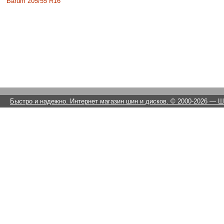
Barum 205/55 R16
Быстро и надежно. Интернет магазин шин и дисков. © 2000-2026
— Ши