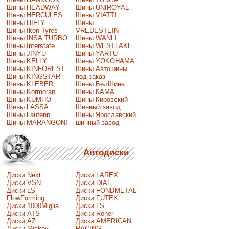
Шины HEADWAY
Шины UNIROYAL
Шины HERCULES
Шины VIATTI
Шины HIFLY
Шины
Шины Ikon Tyres
VREDESTEIN
Шины INSA TURBO
Шины WANLI
Шины Interstate
Шины WESTLAKE
Шины JINYU
Шины YARTU
Шины KELLY
Шины YOKOHAMA
Шины KINFOREST
Шины Автошины
Шины KINGSTAR
под заказ
Шины KLEBER
Шины БелШина
Шины Kormoran
Шины КАМА
Шины KUMHO
Шины Кировский
Шины LASSA
Шинный завод
Шины Laufenn
Шины Ярославский
Шины MARANGONI
шинный завод
Автодиски
Диски Next
Диски LAREX
Диски VSN
Диски DIAL
Диски LS
Диски FONDMETAL
FlowForming
Диски FUTEK
Диски 1000Miglia
Диски LS
Диски ATS
Диски Roner
Диски AZ
Диски AMERICAN
Диски Mickey
RACING