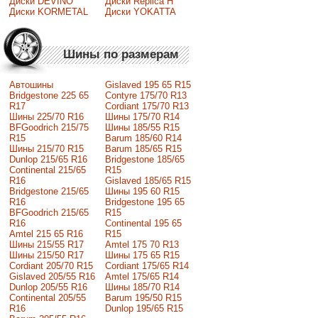
Диски DEVINO
Диски Replica H
Диски KORMETAL
Диски YOKATTA
Шины по размерам
Автошины
Gislaved 195 65 R15
Bridgestone 225 65
Contyre 175/70 R13
R17
Cordiant 175/70 R13
Шины 225/70 R16
Шины 175/70 R14
BFGoodrich 215/75
Шины 185/55 R15
R15
Barum 185/60 R14
Шины 215/70 R15
Barum 185/65 R15
Dunlop 215/65 R16
Bridgestone 185/65
Continental 215/65
R15
R16
Gislaved 185/65 R15
Bridgestone 215/65
Шины 195 60 R15
R16
Bridgestone 195 65
BFGoodrich 215/65
R15
R16
Continental 195 65
Amtel 215 65 R16
R15
Шины 215/55 R17
Amtel 175 70 R13
Шины 215/50 R17
Шины 175 65 R15
Сordiant 205/70 R15
Cordiant 175/65 R14
Gislaved 205/55 R16
Amtel 175/65 R14
Dunlop 205/55 R16
Шины 185/70 R14
Continental 205/55
Barum 195/50 R15
R16
Dunlop 195/65 R15