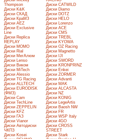
Thompson
Диски CATWILD
Диски K&K
Диски Diamo
Диски СКАД
Диски DOTZ
Диски КраМЗ
Диски HELO
Диски AEZ
Диски Lorenzo
Диски Exclusive
Диски ACE
Line
Диски CMS
Диски Replica
Диски TREBL
REPLAY
Диски KYOWA
Диски MOMO
Диски OZ Racing
Диски Rial
Диски Magnetto
Диски МегАлюм
Диски IJI
Диски Lenso
Диски SWORD
Диски Виком
Диски KRONPRINZ
Диски MiTech
Диски Enkei
Диски Alessio
Диски ZORMER
Диски TG Racing
Диски Advanti
Диски ALLTECH
Диски MAK
Диски EURODISK
Диски ALCASTA
(ФМЗ)
Диски NZ
Диски Cam
Диски KONIG
Диски TechLine
Диски LegeArtis
Диски ZEPPELIN
Диски Baosh NW
Диски KFZ
Диски FR
Диски ГАЗ
Диски WSP Italy
Диски Vianor
Диски 4GO
Диски Автодиски
Диски CROSS
ЧКПЗ
STREET
Диски Kosei
Диски Stark