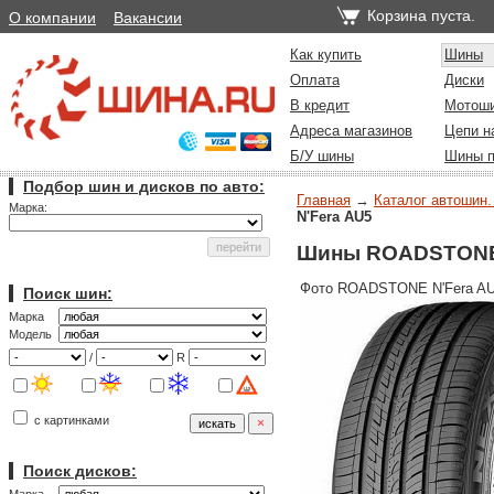
Корзина пуста.
О компании
Вакансии
Как купить
Шины
Оплата
Диски
В кредит
Мотош
Адреса магазинов
Цепи н
Б/У шины
Шины п
Подбор шин и дисков по авто:
Главная
→
Каталог автошин.
Марка:
N'Fera AU5
Шины ROADSTONE 
Фото ROADSTONE N'Fera AU
Поиск шин:
Марка
Модель
/
R
с картинками
Поиск дисков: