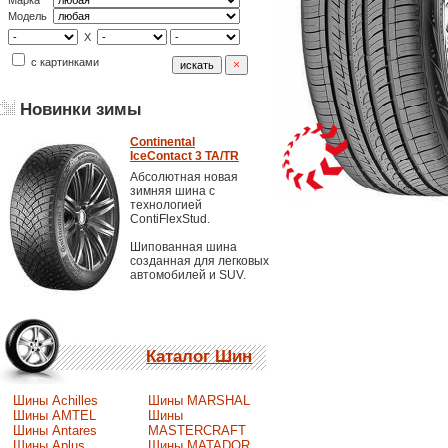
Марка
Модель
X
с картинками
Новинки зимы
Continental
IceContact 3 TA/TR
Абсолютная новая
зимняя шина с
технологией
ContiFlexStud.
Шипованная шина
созданная для легковых
автомобилей и SUV.
Каталог Шин
Шины Achilles
Шины MARSHAL
Шины AMTEL
Шины
Шины Antares
MASTERCRAFT
Шины Aplus
Шины MATADOR