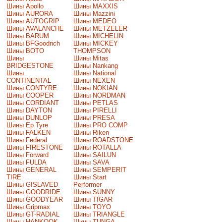
Шины Apollo
Шины MAXXIS
Шины AURORA
Шины Mazzini
Шины AUTOGRIP
Шины MEDEO
Шины AVALANCHE
Шины METZELER
Шины BARUM
Шины MICHELIN
Шины BFGoodrich
Шины MICKEY
Шины BOTO
THOMPSON
Шины
Шины Mitas
BRIDGESTONE
Шины Nankang
Шины
Шины National
CONTINENTAL
Шины NEXEN
Шины CONTYRE
Шины NOKIAN
Шины COOPER
Шины NORDMAN
Шины CORDIANT
Шины PETLAS
Шины DAYTON
Шины PIRELLI
Шины DUNLOP
Шины PRESA
Шины Ep Tyre
Шины PRO COMP
Шины FALKEN
Шины Riken
Шины Federal
Шины ROADSTONE
Шины FIRESTONE
Шины ROTALLA
Шины Forward
Шины SAILUN
Шины FULDA
Шины SAVA
Шины GENERAL
Шины SEMPERIT
TIRE
Шины Start
Шины GISLAVED
Performer
Шины GOODRIDE
Шины SUNNY
Шины GOODYEAR
Шины TIGAR
Шины Gripmax
Шины TOYO
Шины GT-RADIAL
Шины TRIANGLE
Шины HANKOOK
Шины TUNGA